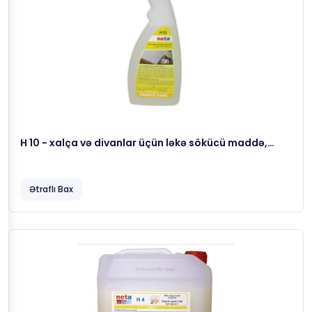
H 10 - xalça və divanlar üçün ləkə sökücü maddə,
0.750 gr
Ətraflı Bax