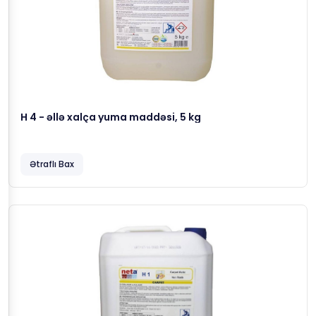
H 4 - əllə xalça yuma maddəsi, 5 kg
Ətraflı Bax