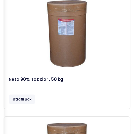
Neta 90% Toz xlor , 50 kg
Ətraflı Bax