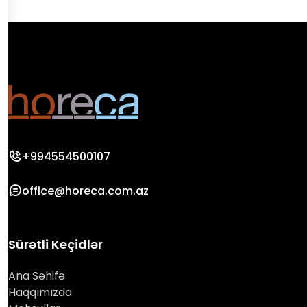
+994554500107
office@horeca.com.az
Sürətli Keçidlər
Ana Səhifə
Haqqımızda