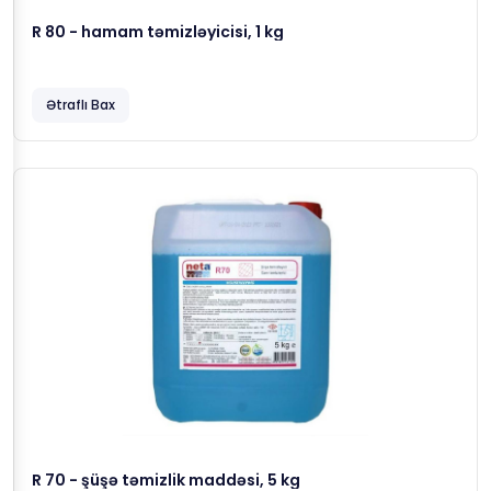
R 80 - hamam təmizləyicisi, 1 kg
Ətraflı Bax
R 70 - şüşə təmizlik maddəsi, 5 kg