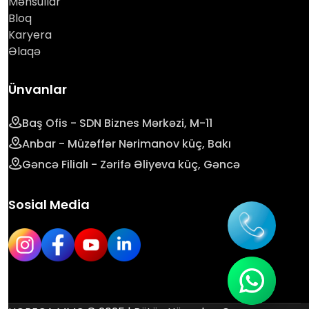
Məhsullar
Bloq
Karyera
Əlaqə
Ünvanlar
Baş Ofis - SDN Biznes Mərkəzi, M-11
Anbar - Müzəffər Nərimanov küç, Bakı
Gəncə Filialı - Zərifə Əliyeva küç, Gəncə
Sosial Media