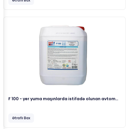
Ətraflı Bax
F 100 - yer yuma maşınlarda istifadə olunan avtomat
yuyucu vasitə, 5 kg
Ətraflı Bax