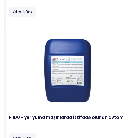
Ətraflı Bax
F 100 - yer yuma maşınlarda istifadə olunan avtomat
yuyucu vasitə, 23 kg