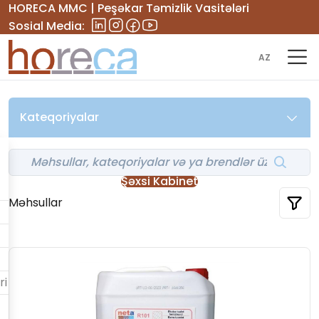
HORECA MMC | Peşəkar Təmizlik Vasitələri
Sosial Media:
AZ
Kateqoriyalar
Şəxsi Kabinet
Məhsullar
ri