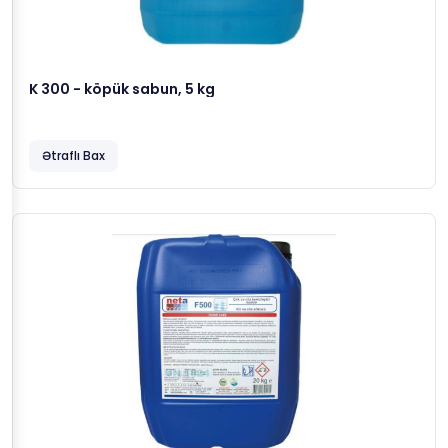
K 300 - köpük sabun, 5 kg
Ətraflı Bax