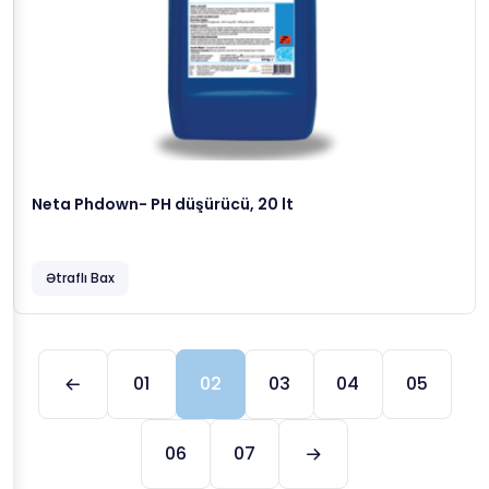
Neta Phdown- PH düşürücü, 20 lt
Ətraflı Bax
01
02
03
04
05
06
07