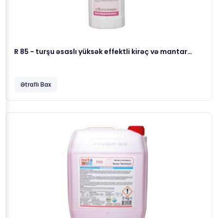
R 85 - turşu əsaslı yüksək effektli kirəç və mantar
sökücü maddə, 1.25 kg
Ətraflı Bax