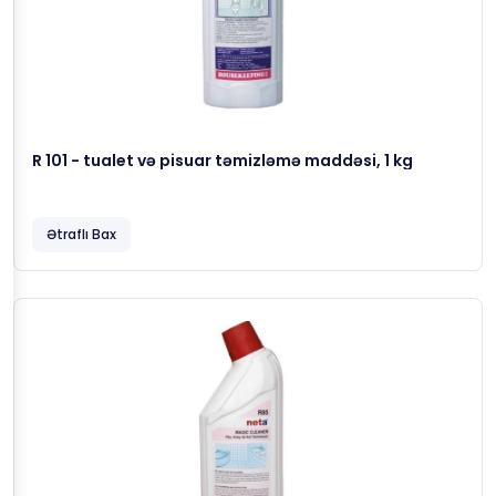
R 101 - tualet və pisuar təmizləmə maddəsi, 1 kg
Ətraflı Bax