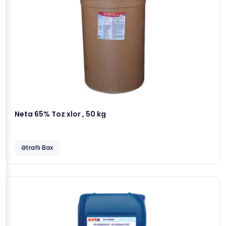
Neta 65% Toz xlor , 50 kg
Ətraflı Bax