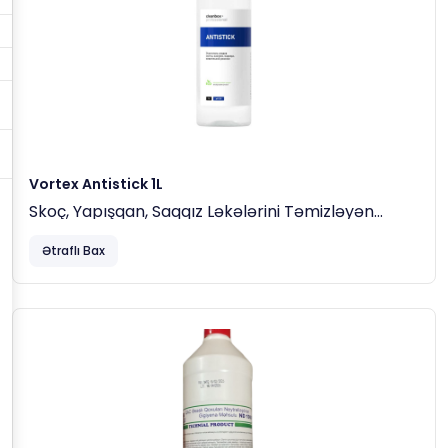
Vortex Antistick 1L
Skoç, Yapışqan, Saqqız Ləkələrini Təmizləyən
Maddə
Ətraflı Bax