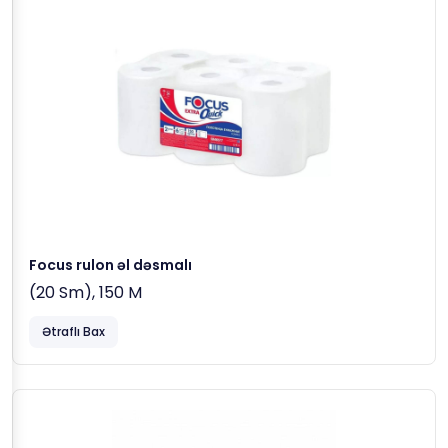
Focus rulon əl dəsmalı
(20 Sm), 150 M
Ətraflı Bax