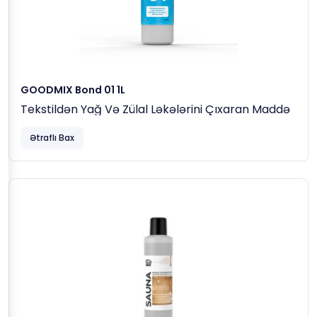
GOODMIX Bond 01 1L
Tekstildən Yağ Və Zülal Ləkələrini Çıxaran Maddə
Ətraflı Bax