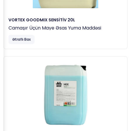
VORTEX GOODMIX SENSİTİV 20L
Camaşır Üçün Maye Əsas Yuma Maddəsi
Ətraflı Bax