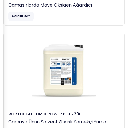
Camaşırlarda Maye Oksigen Ağardıcı
Ətraflı Bax
VORTEX GOODMIX POWER PLUS 20L
Camaşır Üçün Solvent Əsaslı Köməkçi Yuma