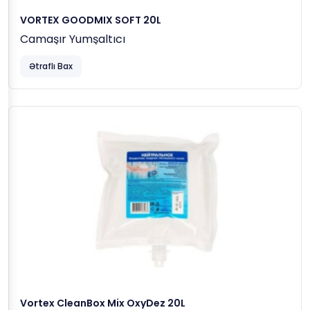
VORTEX GOODMIX SOFT 20L
Camaşır Yumşaltıcı
Ətraflı Bax
Vortex CleanBox Mix OxyDez 20L