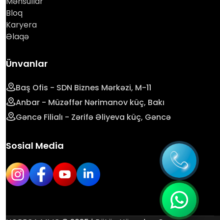
Məhsullar
Bloq
Karyera
Əlaqə
Ünvanlar
Baş Ofis - SDN Biznes Mərkəzi, M-11
Anbar - Müzəffər Nərimanov küç, Bakı
Gəncə Filialı - Zərifə Əliyeva küç, Gəncə
Sosial Media