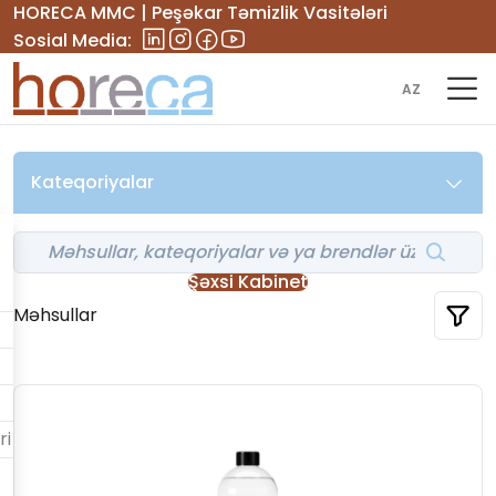
HORECA MMC | Peşəkar Təmizlik Vasitələri
Sosial Media:
AZ
Kateqoriyalar
Şəxsi Kabinet
Məhsullar
ri