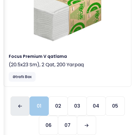
Focus Premium V qatlama
(20.5x23 Sm), 2 Qat, 200 Yarpaq
Ətraflı Bax
01
02
03
04
05
06
07