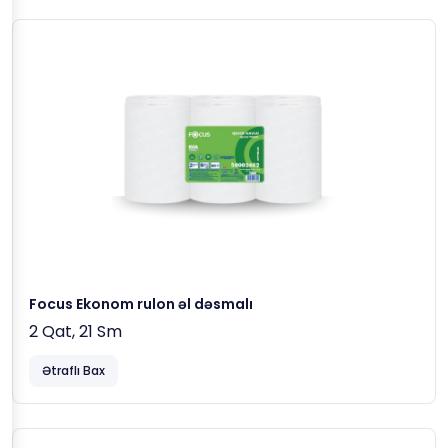
Focus Ekonom rulon əl dəsmalı
2 Qat, 21 Sm
Ətraflı Bax