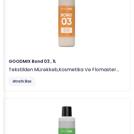
GOODMIX Bond 03 , 1L
Tekstildən Mürəkkəb,kosmetika Və Flomaster
Ləkələrini Çıxaran Maddə
Ətraflı Bax