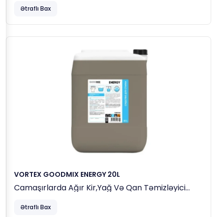
Maddəsi
Ətraflı Bax
VORTEX GOODMIX ENERGY 20L
Camaşırlarda Ağır Kir,yağ Və Qan Təmizləyici
Köməkçi Yuma Maddəsi
Ətraflı Bax