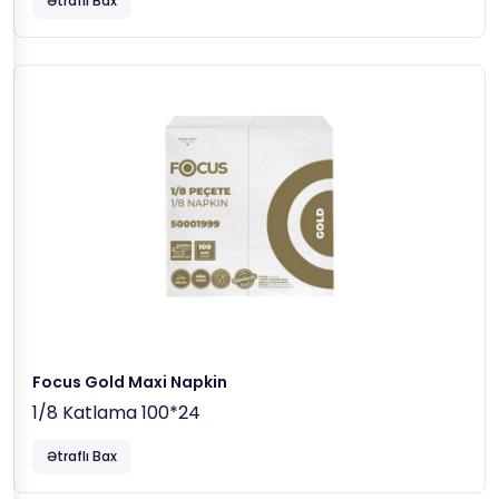
Ətraflı Bax
Focus Gold Maxi Napkin
1/8 Katlama 100*24
Ətraflı Bax