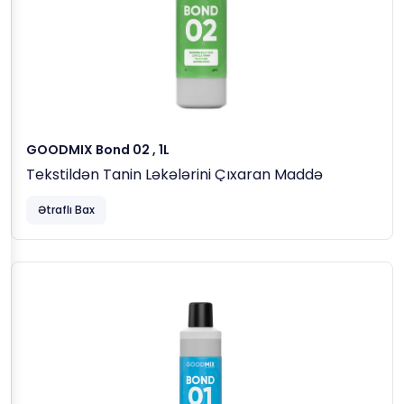
GOODMIX Bond 02 , 1L
Tekstildən Tanin Ləkələrini Çıxaran Maddə
Ətraflı Bax