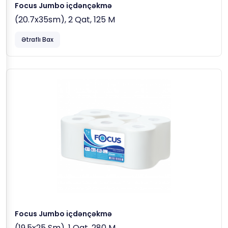
Focus Jumbo içdənçəkmə
(20.7x35sm), 2 Qat, 125 M
Ətraflı Bax
Focus Jumbo içdənçəkmə
(19.5x25 Sm), 1 Qat, 280 M