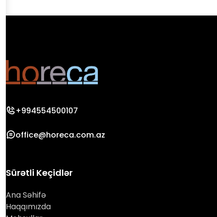
+994554500107
office@horeca.com.az
Sürətli Keçidlər
Ana Səhifə
Haqqımızda