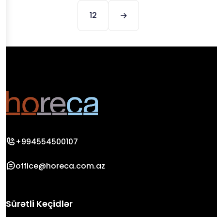
12
+994554500107
office@horeca.com.az
Sürətli Keçidlər