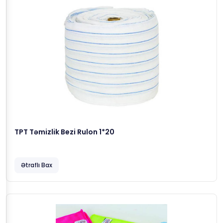
TPT Təmizlik Bezi Rulon 1*20
Ətraflı Bax