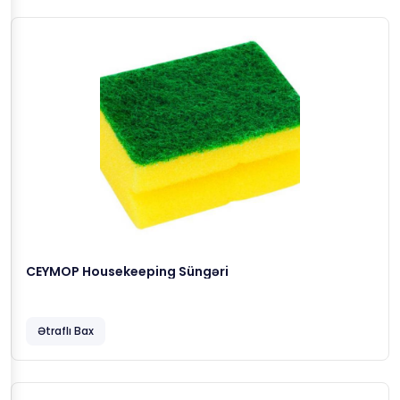
CEYMOP Housekeeping Süngəri
Ətraflı Bax