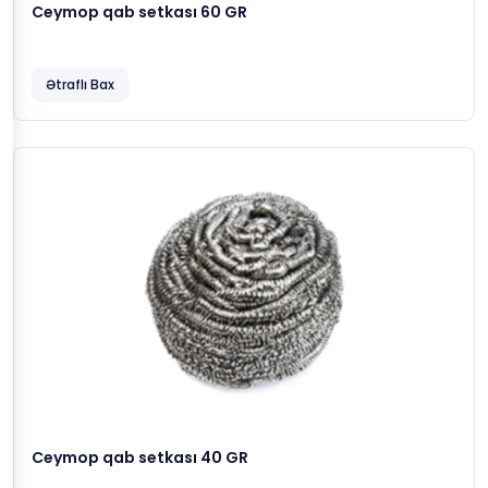
Ceymop qab setkası 60 GR
Ətraflı Bax
Ceymop qab setkası 40 GR