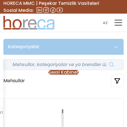
HORECA MMC | Peşəkar Təmizlik Vasitələri
Sosial Media:
AZ
Kateqoriyalar
Şəxsi Kabinet
Məhsullar
ri