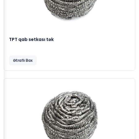
TPT qab setkası tək
Ətraflı Bax