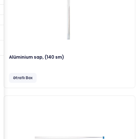
Alüminium sap, (140 sm)
Ətraflı Bax