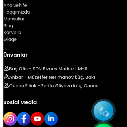
Ana Səhifə
Haqqımızda
Məhsullar
Bloq
Karyera
Əlaqə
Ünvanlar
Baş Ofis - SDN Biznes Mərkəzi, M-11
Anbar - Müzəffər Nərimanov küç, Bakı
Gəncə Filialı - Zərifə Əliyeva küç, Gəncə
Sosial Media