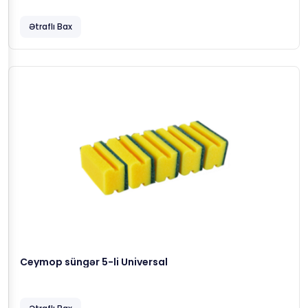
Ətraflı Bax
Ceymop süngər 5-li Universal