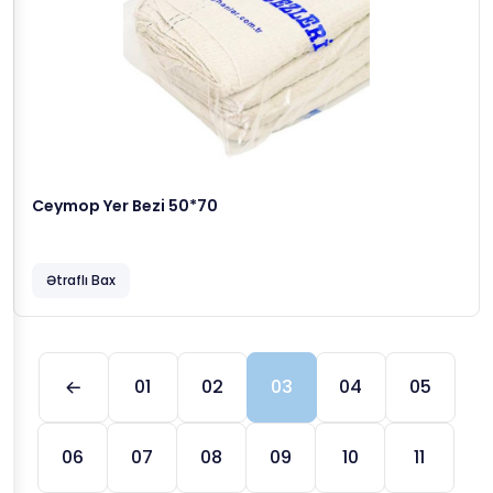
Ceymop Yer Bezi 50*70
Ətraflı Bax
01
02
03
04
05
06
07
08
09
10
11