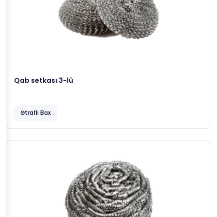
Qab setkası 3-lü
Ətraflı Bax