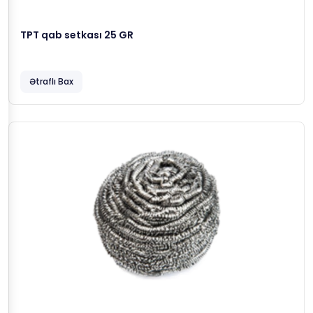
TPT qab setkası 25 GR
Ətraflı Bax