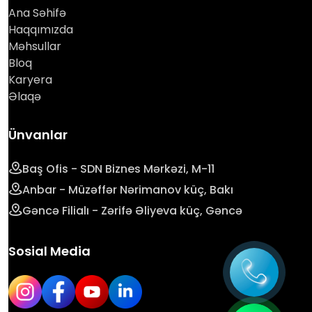
Ana Səhifə
Haqqımızda
Məhsullar
Bloq
Karyera
Əlaqə
Ünvanlar
Baş Ofis - SDN Biznes Mərkəzi, M-11
Anbar - Müzəffər Nərimanov küç, Bakı
Gəncə Filialı - Zərifə Əliyeva küç, Gəncə
Sosial Media