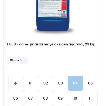
L 850 - camaşırlarda maye oksigen ağardıcı, 23 kg
Ətraflı Bax
01
02
03
04
05
06
07
08
09
10
11