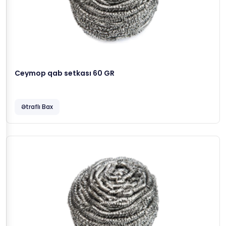
Ceymop qab setkası 60 GR
Ətraflı Bax