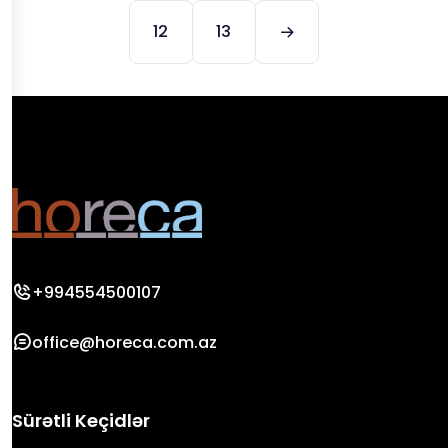
12
13
+994554500107
office@horeca.com.az
Sürətli Keçidlər