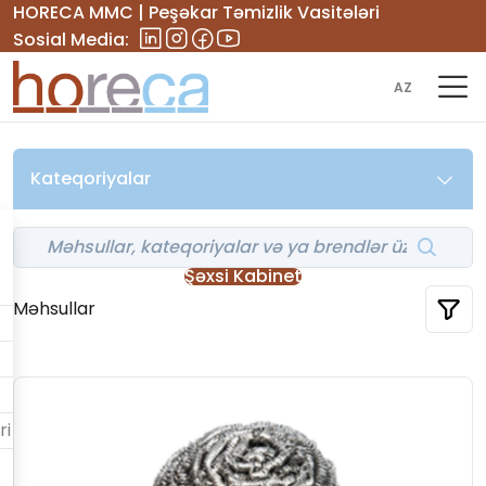
HORECA MMC | Peşəkar Təmizlik Vasitələri
Sosial Media:
AZ
Kateqoriyalar
Şəxsi Kabinet
Məhsullar
ri