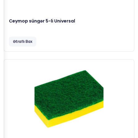
Ceymop süngər 5-li Universal
Ətraflı Bax