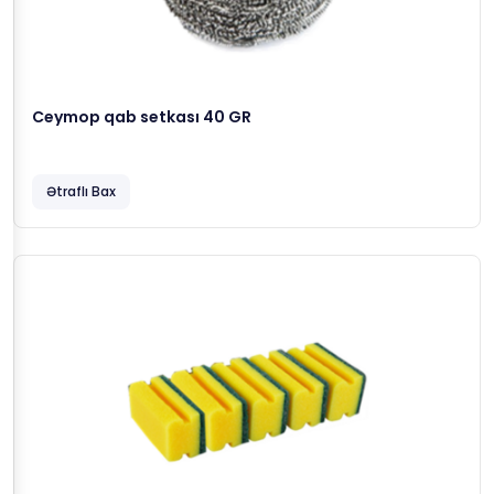
Ceymop qab setkası 40 GR
Ətraflı Bax