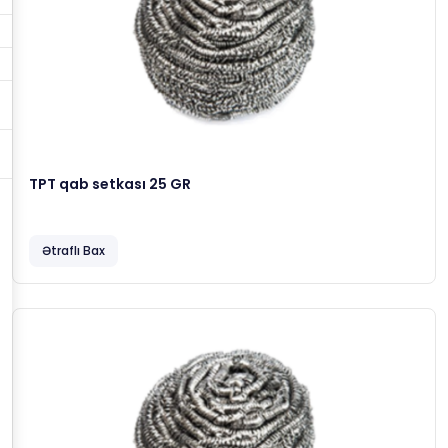
TPT qab setkası 25 GR
Ətraflı Bax