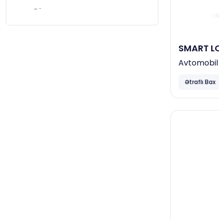
Diversey
Papia
Horeca
SMART LO
Avtomobil 
Neta
Təmizləyic
Focus
Ətraflı Bax
Ceymop
April
Duracell
Complex
Vortex
Smart Open
Familia