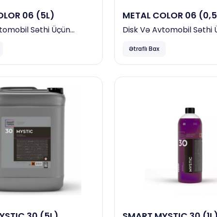
LOR 06 (5L)
METAL COLOR 06 (0,5
tomobil Səthi Üçün
Disk Və Avtomobil Səthi
u Neytral Təmizləyici
Indiqatorlu Neytral Təmiz
Ətraflı Bax
STIC 30 (5L)
SMART MYSTIC 30 (1L