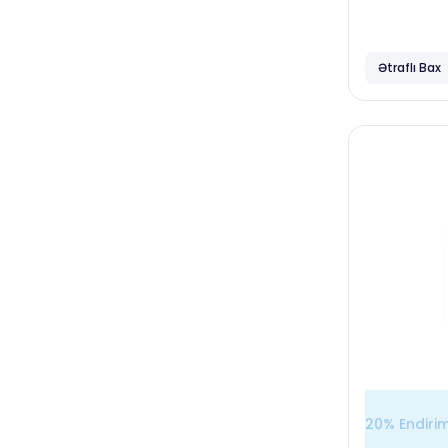
Diversey
Vortex
Ətraflı Bax
Aqro sahələr, fermalar,
quşçuluqlar
Diversey
Vortex
Avtoyuyucular, detaling
mərkəzləri
Complex
Smart Open
20% Endiri