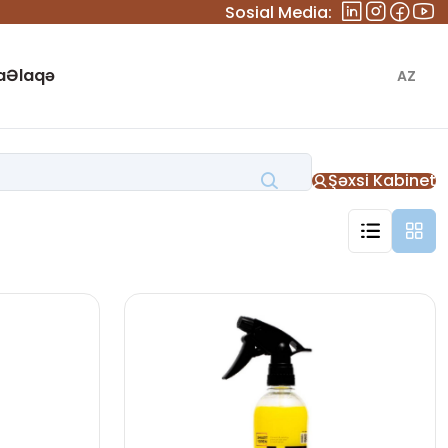
Sosial Media:
a
Əlaqə
AZ
Şəxsi Kabinet