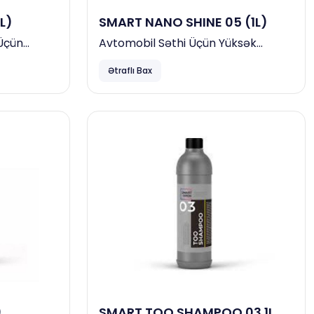
L)
SMART NANO SHINE 05 (1L)
 Üçün
Avtomobil Səthi Üçün Yüksək
ləyici
Parlaqlıqlı Vosk
Ətraflı Bax
)
SMART TOO SHAMPOO 03 1L