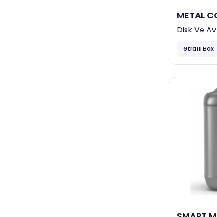
METAL CO
Dove
Disk Və Av
Bingo
Indiqatorl
Ətraflı Bax
Xəstəxanalar, klinikalar
Diversey
Papia
Horeca
Neta
Focus
Ceymop
April
Duracell
Complex
SMART MY