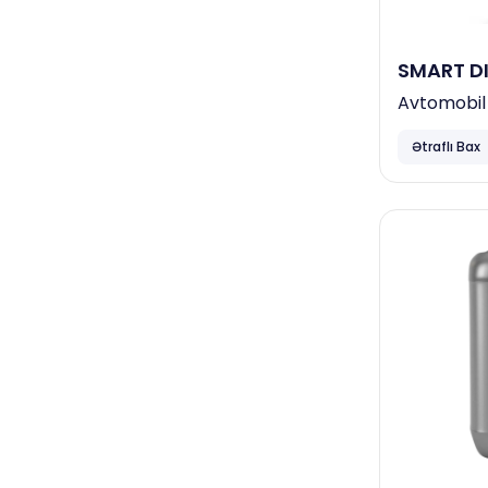
Dove
Bingo
SMART DI
İş mərkəzləri, ofis binaları
Avtomobil 
Ağır Kir Tə
Papia
Ətraflı Bax
Horeca
Neta
Focus
Ceymop
April
Duracell
Complex
Smart Open
Familia