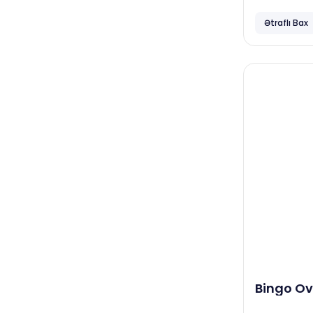
salonları
Ətraflı Bax
Papia
Neta
Focus
April
Vortex
Familia
Dove
Hovuzlar
Diversey
Neta
Bingo O
Qida istehsalat müəssisələri