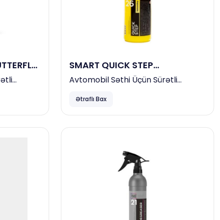
UTTERFLY
SMART QUICK STEP
BANANABOY 26 (0,5L) -
ətli
Avtomobil Səthi Üçün Sürətli
Təmizləyici
Ətraflı Bax