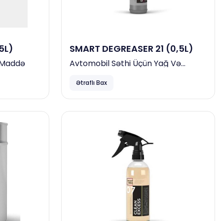
5L)
SMART DEGREASER 21 (0,5L)
 Maddə
Avtomobil Səthi Üçün Yağ Və
Silikon Təmizləyici
Ətraflı Bax