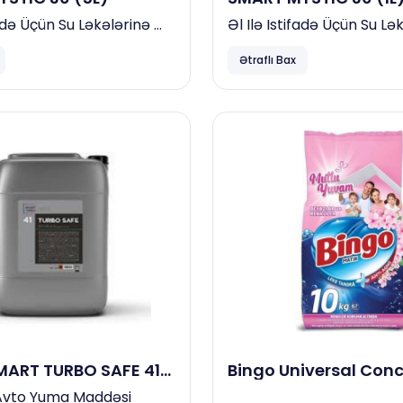
fadə Üçün Su Ləkələrinə
Əl Ilə Istifadə Üçün Su Lə
u Tərkibli Avtomobil
Qarşı Turşu Tərkibli Avt
Ətraflı Bax
Şampunu
MART TURBO SAFE 41
Bingo Universal Con
Paltar Yuyucu Toz 10
vto Yuma Maddəsi