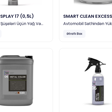
SPLAY 17 (0,5L)
SMART CLEAN EXCESS 
-
Şüşələri Üçün Yağ Və
Avtomobil Səthindən Yü
mizləyici
Effektli Bitum Və Asfalt T
Ətraflı Bax