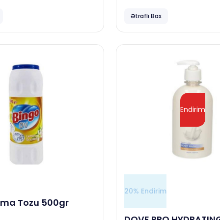
Ətraflı Bax
Endirim
20% Endirim
vma Tozu 500gr
DOVE PRO HYDRATIN