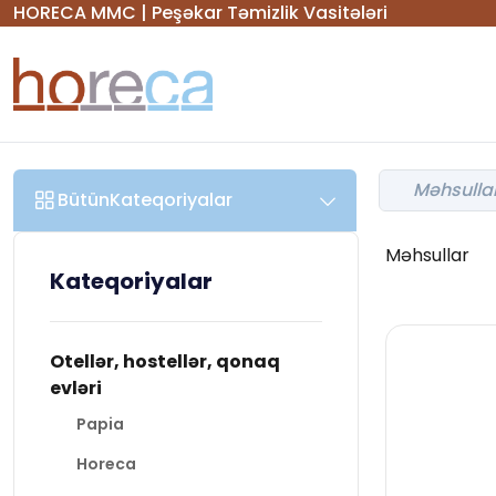
HORECA MMC | Peşəkar Təmizlik Vasitələri
Bütün
Kateqoriyalar
Məhsullar
Kateqoriyalar
Otellər, hostellər, qonaq
evləri
Papia
Horeca