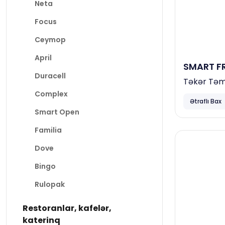
Neta
Focus
Ceymop
April
SMART FR
Duracell
Təkər Təmi
Complex
Ətraflı Bax
Smart Open
Familia
Dove
Bingo
Rulopak
Restoranlar, kafelər,
katerinq