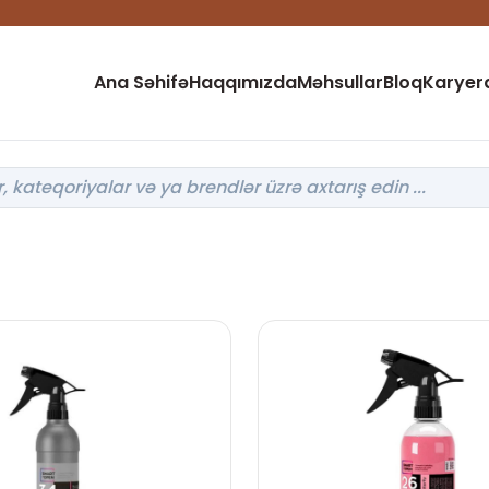
Ana Səhifə
Haqqımızda
Məhsullar
Bloq
Karyer