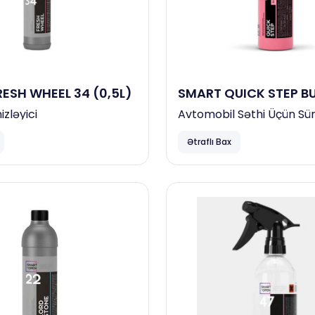
ESH WHEEL 34 (0,5L)
SMART QUICK STEP B
26 (0,5L)
zləyici
Avtomobil Səthi Üçün Sür
Təmizləyici
Ətraflı Bax