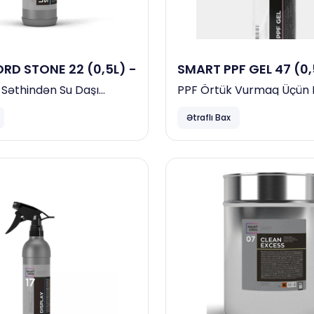
RD STONE 22 (0,5L) -
SMART PPF GEL 47 (0,
Səthindən Su Daşı
PPF Örtük Vurmaq Üçün
i
Ətraflı Bax