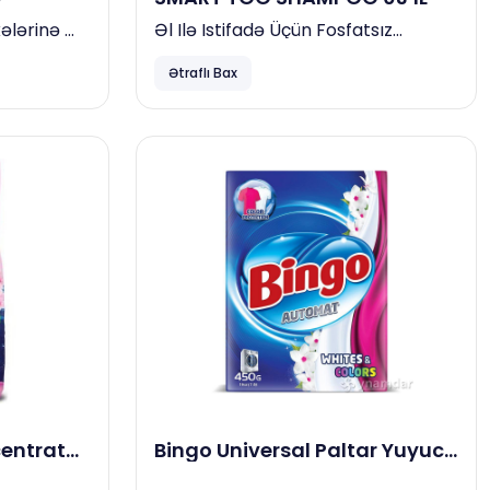
kələrinə
Əl Ilə Istifadə Üçün Fosfatsız
omobil
Yüksəkköpüklü Neytral Avtomobil
Ətraflı Bax
Şampunu
centrat
Bingo Universal Paltar Yuyucu
 kq
Toz 450gr