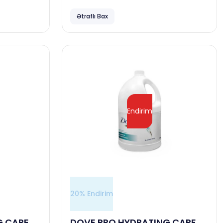
Ətraflı Bax
Endirim
20% Endirim
G CARE
DOVE PRO HYDRATING CARE