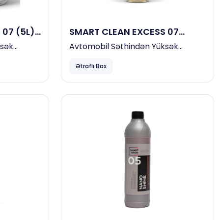
07 (5L)
SMART CLEAN EXCESS 07
(0,5L)
ksək
Avtomobil Səthindən Yüksək
əmizləyici
Effektli Bitum Və Asfalt Təmizləyici
Ətraflı Bax