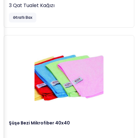
3 Qat Tualet Kağızı
Ətraflı Bax
Şüşə Bezi Mikrofiber 40x40