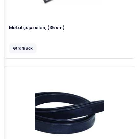
Metal şüşə silən, (35 sm)
Ətraflı Bax