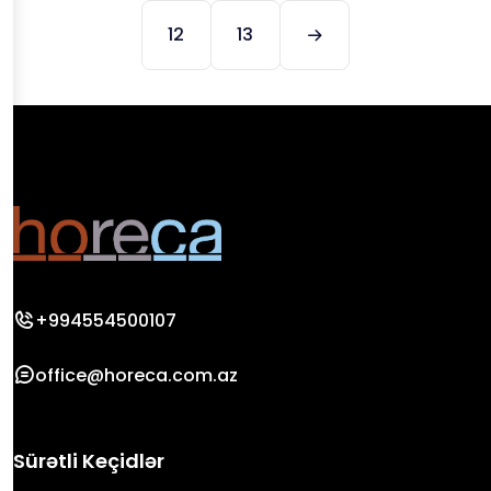
12
13
+994554500107
office@horeca.com.az
Sürətli Keçidlər