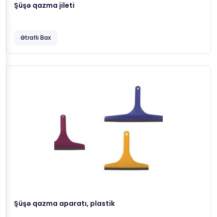
Şüşə qazma jileti
Ətraflı Bax
Şüşə qazma aparatı, plastik