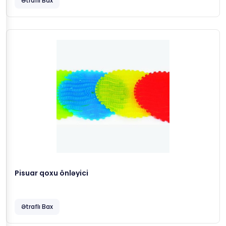
Ətraflı Bax
Pisuar qoxu önləyici
Ətraflı Bax