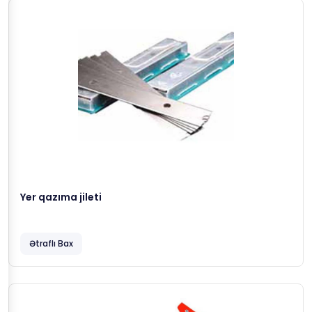
Yer qazıma jileti
Ətraflı Bax