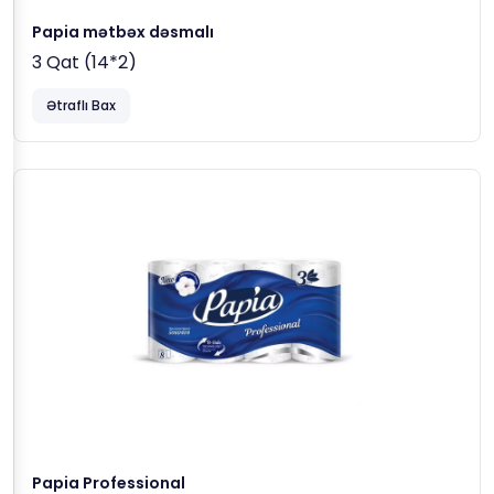
Papia mətbəx dəsmalı
3 Qat (14*2)
Ətraflı Bax
Papia Professional