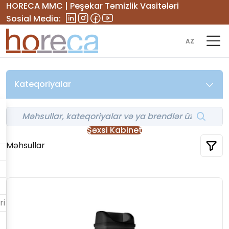
HORECA MMC | Peşəkar Təmizlik Vasitələri
Sosial Media:
AZ
Kateqoriyalar
Şəxsi Kabinet
Məhsullar
ri