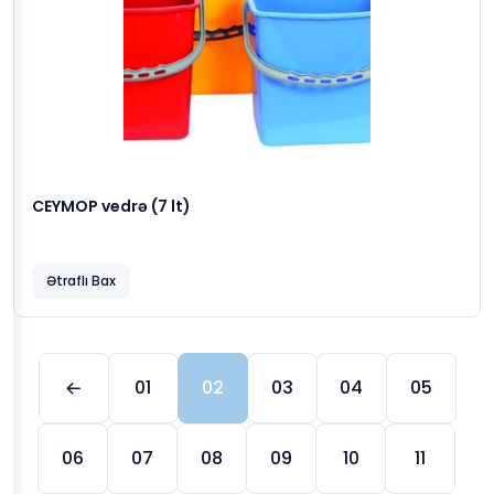
CEYMOP vedrə (7 lt)
Ətraflı Bax
01
02
03
04
05
06
07
08
09
10
11