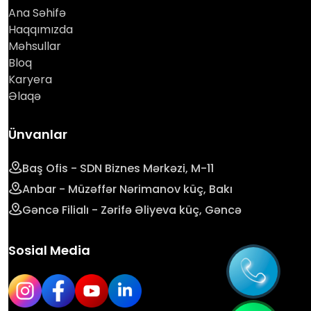
Ana Səhifə
Haqqımızda
Məhsullar
Bloq
Karyera
Əlaqə
Ünvanlar
Baş Ofis - SDN Biznes Mərkəzi, M-11
Anbar - Müzəffər Nərimanov küç, Bakı
Gəncə Filialı - Zərifə Əliyeva küç, Gəncə
Sosial Media