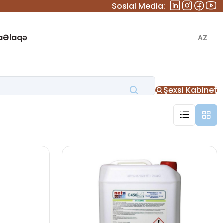
Sosial Media:
a
Əlaqə
AZ
Şəxsi Kabinet