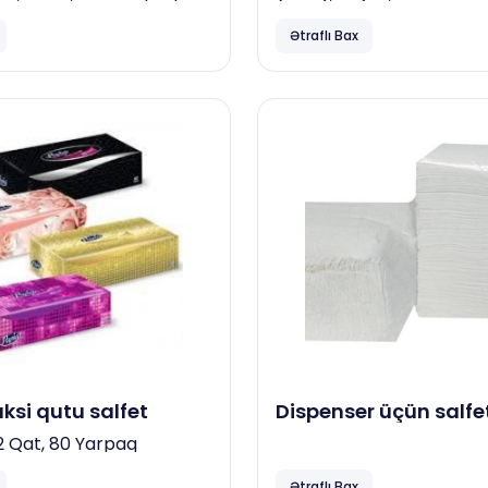
Ətraflı Bax
ksi qutu salfet
Dispenser üçün salfe
(36x240), 1 qat
2 Qat, 80 Yarpaq
Ətraflı Bax