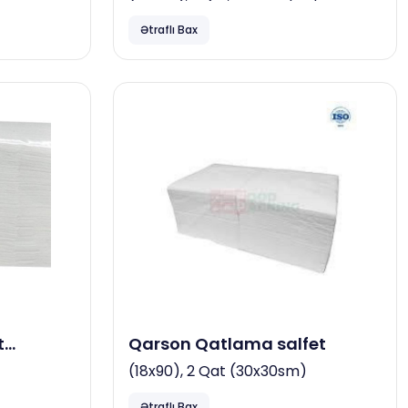
Ətraflı Bax
t
Qarson Qatlama salfet
(18x90), 2 Qat (30x30sm)
Ətraflı Bax