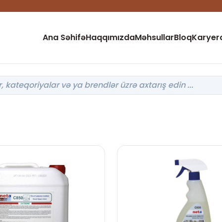
Ana Səhifə
Haqqımızda
Məhsullar
Bloq
Karyer