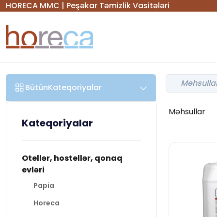
HORECA MMC | Peşəkar Təmizlik Vasitələri
Bütün
Kateqoriyalar
Məhsullar
Kateqoriyalar
Otellər, hostellər, qonaq
evləri
Papia
Horeca