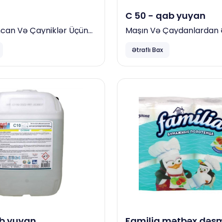
C 50 - qab yuyan
ncan Və Çayniklər Üçün
Maşın Və Çaydanlardan
addəsi, 5 Kg
Təmizləmə Vasitəsi, 6 Kg
Ətraflı Bax
ab yuyan
Familia mətbəx dəsm