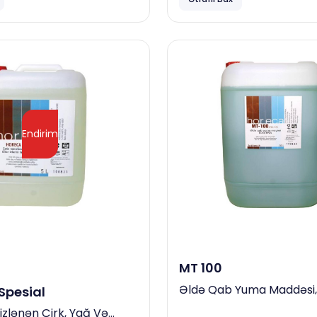
Endirim
MT 100
Əldə Qab Yuma Maddəsi,
Spesial
zlənən Çirk, Yağ Və