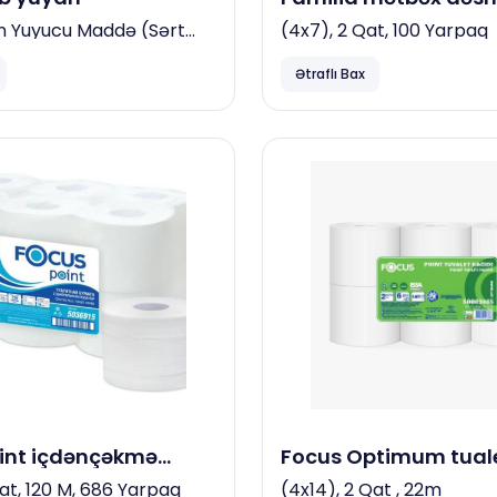
n Yuyucu Maddə (sərt
(4x7), 2 Qat, 100 Yarpaq
25 Kg
Ətraflı Bax
int içdənçəkmə
Focus Optimum tuale
ğızı
Qat, 120 M, 686 Yarpaq
(4x14), 2 Qat , 22m