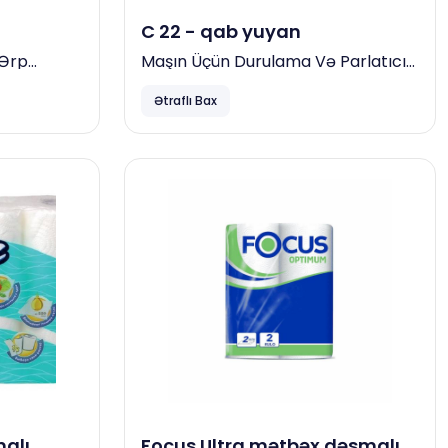
C 22 - qab yuyan
 Ərp
Maşın Üçün Durulama Və Parlatıcı
Maddə (sərt Sularda), 23 Kg
Ətraflı Bax
alı
Focus Ultra mətbəx dəsmalı