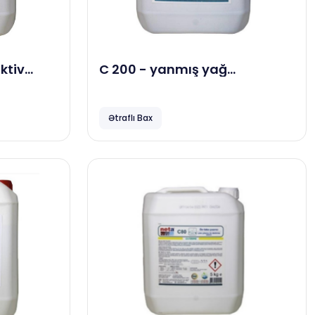
ktiv
C 200 - yanmış yağ
 sökücü,
təmizləyici maddə, 5 kg
Ətraflı Bax