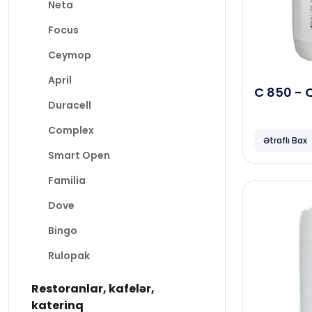
Neta
Focus
Ceymop
April
C 850 - 
Duracell
dezinfek
Complex
Ətraflı Bax
Smart Open
Familia
Dove
Bingo
Rulopak
Restoranlar, kafelər,
katerinq