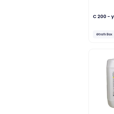
Dove
Bingo
C 200 - yanmış yağ
təmizləy
İş mərkəzləri, ofis binaları
Papia
Ətraflı Bax
Horeca
Neta
Focus
Ceymop
April
Duracell
Complex
Smart Open
Familia