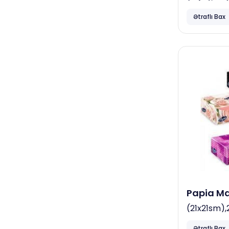
salonları
Ətraflı Bax
Papia
Neta
Focus
April
Vortex
Familia
Dove
Hovuzlar
Diversey
Neta
Papia Ma
(21x21sm),
Qida istehsalat müəssisələri
Ətraflı Bax