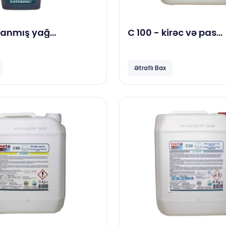
C 100 - kirəc və pas
ici maddə, 0.800 gr
təmizləyici, 5 kg
Ətraflı Bax