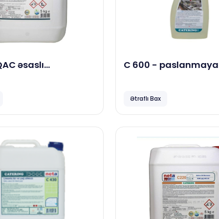
QAC əsaslı
C 600 - paslanmaya
siya maddəsi, 5 kg
səth təmizləyicisi və
parlatıcısı, 0.650 gr
Ətraflı Bax