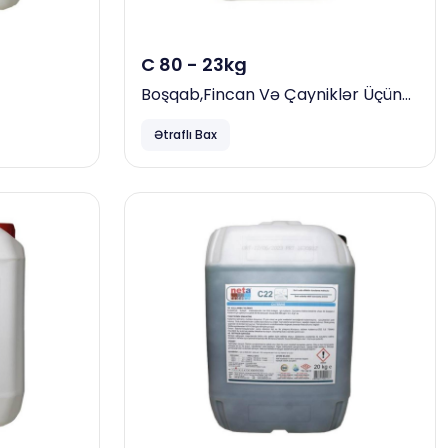
C 80 - 23kg
Boşqab,fincan Və Çayniklər Üçün
Ağartma Maddəsi, 23 Kg
Ətraflı Bax