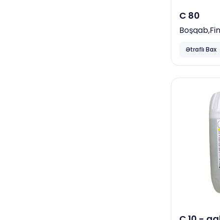
C 80
Dove
Boşqab,fi
Bingo
Ağartma M
Ətraflı Bax
Xəstəxanalar, klinikalar
Diversey
Papia
Horeca
Neta
Focus
Ceymop
April
Duracell
Complex
C 10 - q