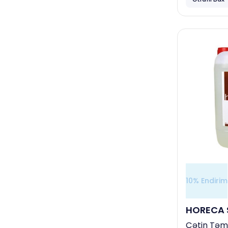
Diversey
Vortex
Aqro sahələr, fermalar,
quşçuluqlar
Diversey
Vortex
Avtoyuyucular, detaling
mərkəzləri
Complex
Smart Open
10% Endirim
HORECA 
Çətin Təmi