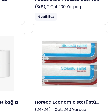
(3x8), 2 Qat, 100 Yarpaq
Ətraflı Bax
t kağızı
Horeca Economic stotüstü
salfet
(24x24), 1 Qat, 240 Yarpaq