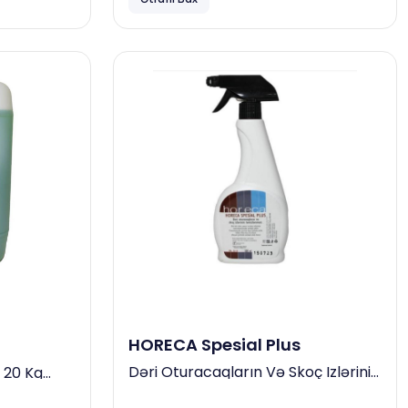
HORECA Spesial Plus
Dəri Oturacaqların Və Skoç Izlərinin
 20 Kg
Təmizlənməsi, 500 Ml