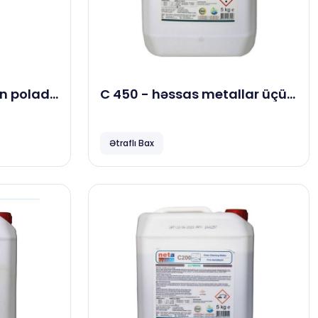
n polad
C 450 - həssas metallar üçün
yağ sökücü, 5 kg
Ətraflı Bax