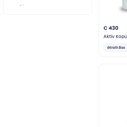
Diversey
Papia
Horeca
C 430
Aktiv Köp
Neta
Götürücü 
Focus
Ətraflı Bax
Ceymop
April
Duracell
Complex
Vortex
Smart Open
Familia