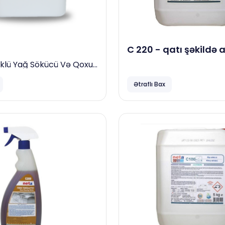
C 220 - qatı şəkildə a
yanmış və digər yağ
üklü Yağ Sökücü Və Qoxu
5 kg
Maddə, 23 Kg
Ətraflı Bax