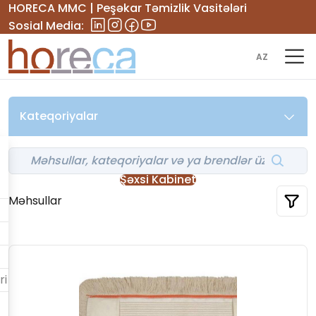
HORECA MMC | Peşəkar Təmizlik Vasitələri
Sosial Media:
AZ
Kateqoriyalar
Şəxsi Kabinet
Məhsullar
ri