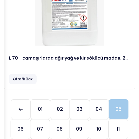
L 70 - camaşırlarda ağır yağ və kir sökücü maddə, 23
kg
Ətraflı Bax
01
02
03
04
05
06
07
08
09
10
11