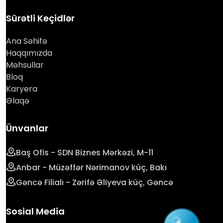
Sürətli Keçidlər
Ana Səhifə
Haqqımızda
Məhsullar
Bloq
Karyera
Əlaqə
Ünvanlar
Baş Ofis - SDN Biznes Mərkəzi, M-11
Anbar - Müzəffər Nərimanov küç, Bakı
Gəncə Filialı - Zərifə Əliyeva küç, Gəncə
Sosial Media