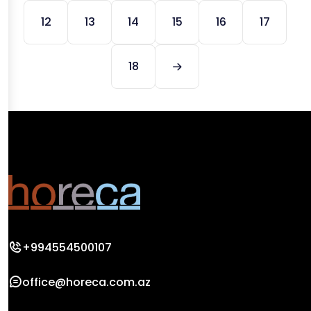
12
13
14
15
16
17
18
+994554500107
office@horeca.com.az