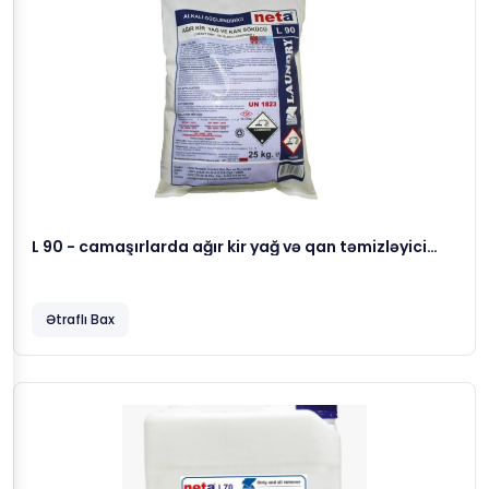
L 90 - camaşırlarda ağır kir yağ və qan təmizləyici
köməkçi yuma maddəsi, 25 kg
Ətraflı Bax