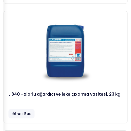
L 840 - xlorlu ağardıcı və ləkə çıxarma vasitəsi, 23 kg
Ətraflı Bax