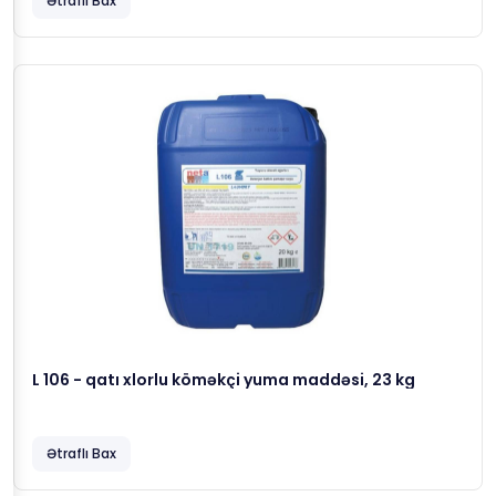
Ətraflı Bax
L 106 - qatı xlorlu köməkçi yuma maddəsi, 23 kg
Ətraflı Bax