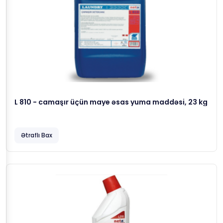
L 810 - camaşır üçün maye əsas yuma maddəsi, 23 kg
Ətraflı Bax