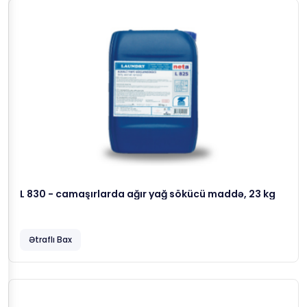
L 830 - camaşırlarda ağır yağ sökücü maddə, 23 kg
Ətraflı Bax