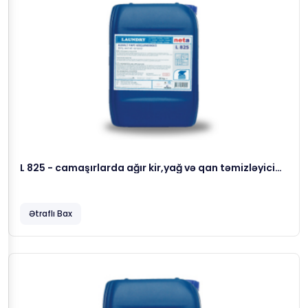
L 825 - camaşırlarda ağır kir,yağ və qan təmizləyici
köməkçi yuma maddəsi, 23 kg
Ətraflı Bax