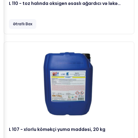
L 110 - toz halında oksigen əsaslı ağardıcı və ləkə
çıxaran köməkçi yuma maddəsi, 10 kg
Ətraflı Bax
L 107 - xlorlu köməkçi yuma maddəsi, 20 kg