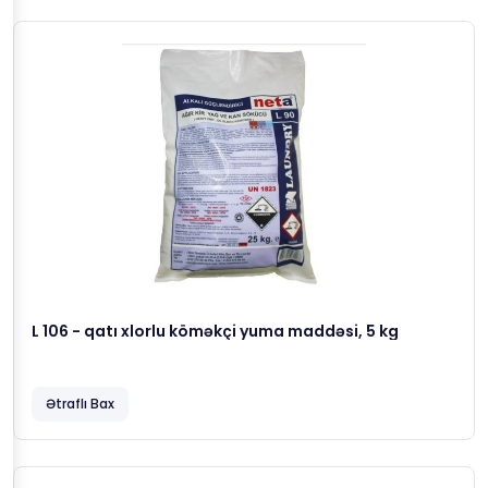
L 106 - qatı xlorlu köməkçi yuma maddəsi, 5 kg
Ətraflı Bax