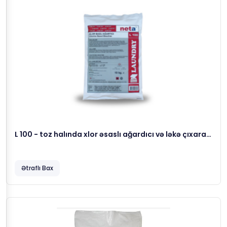
L 100 - toz halında xlor əsaslı ağardıcı və ləkə çıxaran
köməkçi yuma maddəsi, 10 kg
Ətraflı Bax