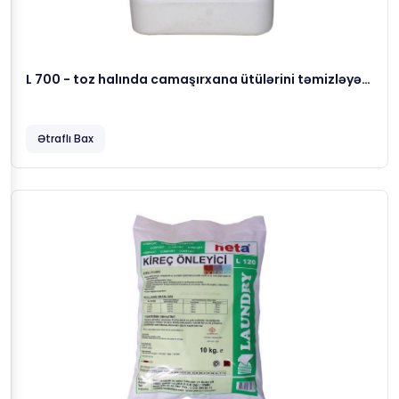
L 700 - toz halında camaşırxana ütülərini təmizləyən
maddə, 5 kg
Ətraflı Bax