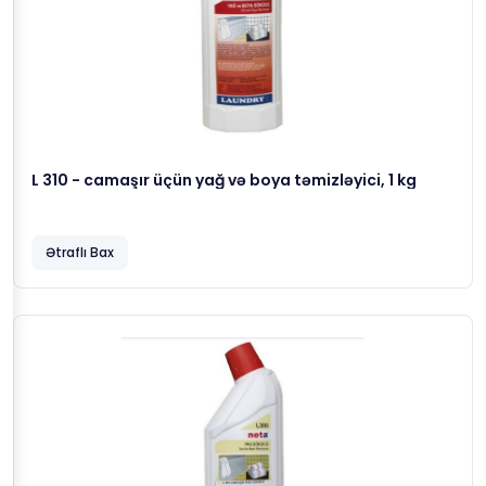
L 310 - camaşır üçün yağ və boya təmizləyici, 1 kg
Ətraflı Bax