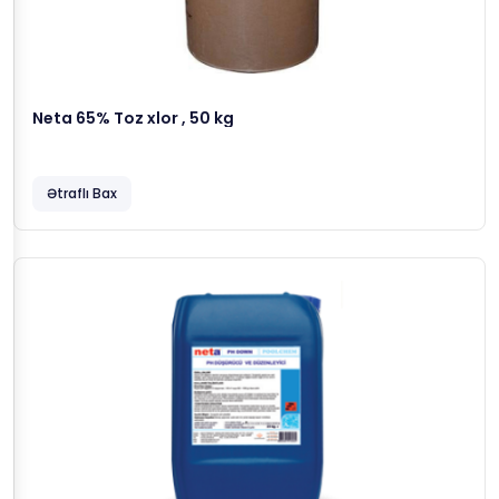
Neta 65% Toz xlor , 50 kg
Ətraflı Bax