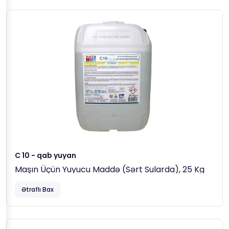
C 10 - qab yuyan
Maşın Üçün Yuyucu Maddə (sərt Sularda), 25 Kg
Ətraflı Bax