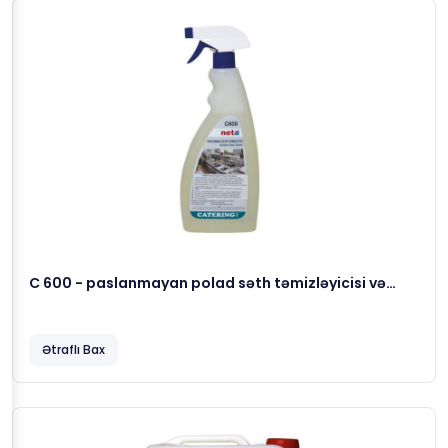
C 600 - paslanmayan polad səth təmizləyicisi və
parlatıcısı, 0.650 gr
Ətraflı Bax