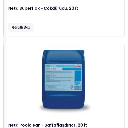
Neta Superflok - Çökdürücü, 20 lt
Ətraflı Bax
Neta Poolclean - Şaffaflaşdırıcı , 20 lt