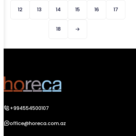
12
13
14
15
16
17
18
+994554500107
office@horeca.com.az