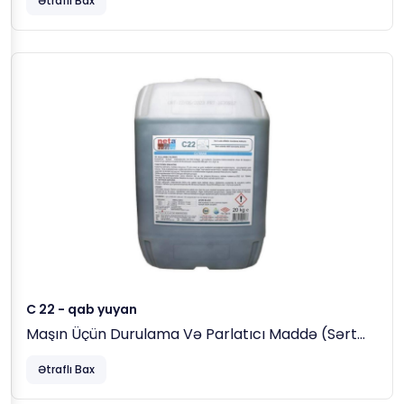
Ətraflı Bax
C 22 - qab yuyan
Maşın Üçün Durulama Və Parlatıcı Maddə (sərt
Sularda), 23 Kg
Ətraflı Bax