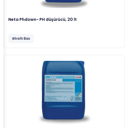
Neta Phdown- PH düşürücü, 20 lt
Ətraflı Bax