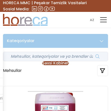
HORECA MMC | Peşəkar Təmizlik Vasitələri
Sosial Media:
AZ
Kateqoriyalar
Şəxsi Kabinet
Məhsullar
ri