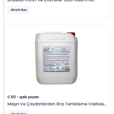
Maddəsi, 5 Kg
Ətraflı Bax
C 50 - qab yuyan
Maşın Və Çaydanlardan Ərp Təmizləmə Vasitəsi,
6 Kg