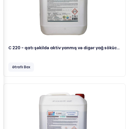
C 220 - qatı şəkildə aktiv yanmış və digər yağ sökücü,
5 kg
Ətraflı Bax