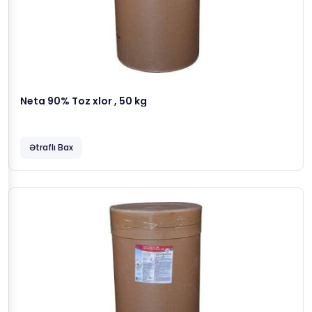
Neta 90% Toz xlor , 50 kg
Ətraflı Bax