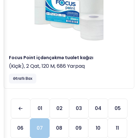
Focus Point içdənçəkmə tualet kağızı
(kiçik), 2 Qat, 120 M, 686 Yarpaq
Ətraflı Bax
01
02
03
04
05
06
07
08
09
10
11