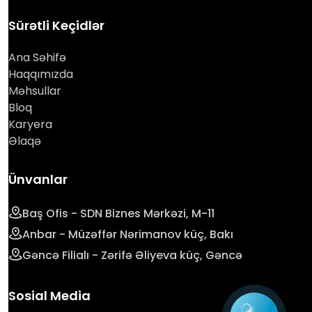
Sürətli Keçidlər
Ana Səhifə
Haqqımızda
Məhsullar
Bloq
Karyera
Əlaqə
Ünvanlar
Baş Ofis - SDN Biznes Mərkəzi, M-11
Anbar - Müzəffər Nərimanov küç, Bakı
Gəncə Filialı - Zərifə Əliyeva küç, Gəncə
Sosial Media