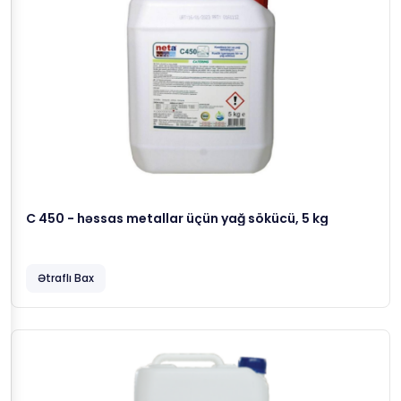
C 450 - həssas metallar üçün yağ sökücü, 5 kg
Ətraflı Bax