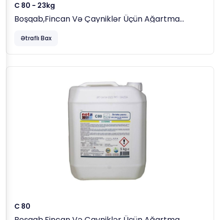
C 80 - 23kg
Boşqab,fincan Və Çayniklər Üçün Ağartma
Maddəsi, 23 Kg
Ətraflı Bax
C 80
Boşqab,fincan Və Çayniklər Üçün Ağartma