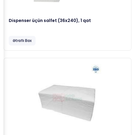
Dispenser üçün salfet (36x240), 1 qat
Ətraflı Bax