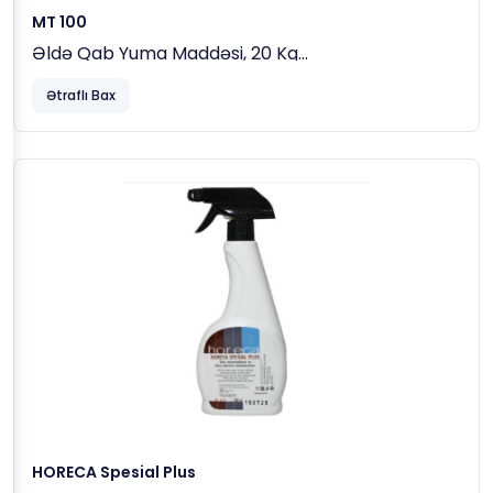
MT 100
Əldə Qab Yuma Maddəsi, 20 Kg
Ətraflı Bax
1.1L Ilıq Suya 15-30ml MT100 Əlavə Edin.
2.Yuyulacaq Qabları Məhlulun Içinə Qoyun, Fırça,
Bez Və Ya Süngər Ilə Təmizləyin.
3.Bol Su Ilə Yuyub Qurulayın.
PH: 8-9
Sıxlıq G/cc, 20C: 1.02
HORECA Spesial Plus