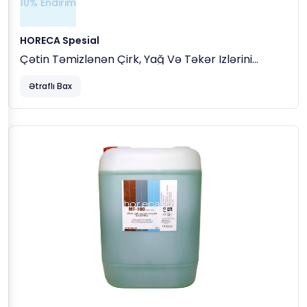
10% Endirim
HORECA Spesial
Çətin Təmizlənən Çirk, Yağ Və Təkər Izlərini
Təmizləyən Maye, 5 Kg
Ətraflı Bax