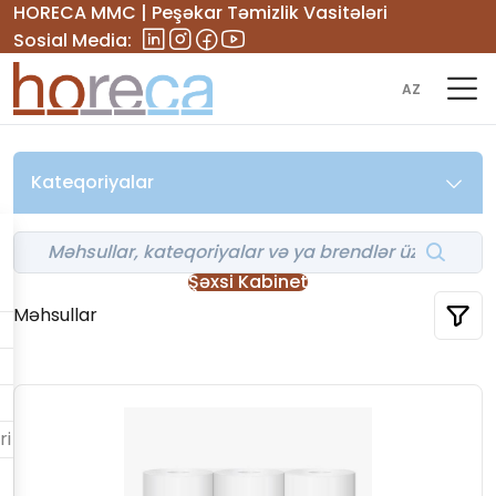
HORECA MMC | Peşəkar Təmizlik Vasitələri
Sosial Media:
AZ
Kateqoriyalar
Şəxsi Kabinet
Məhsullar
ri