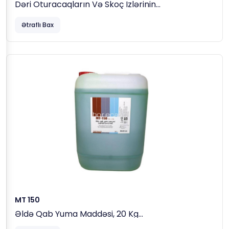
Dəri Oturacaqların Və Skoç Izlərinin
Təmizlənməsi, 500 Ml
Ətraflı Bax
MT 150
Əldə Qab Yuma Maddəsi, 20 Kg