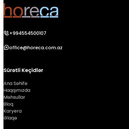
+994554500107
office@horeca.com.az
Sürətli Keçidlər
Ana Səhifə
Haqqımızda
Məhsullar
Bloq
Karyera
Əlaqə