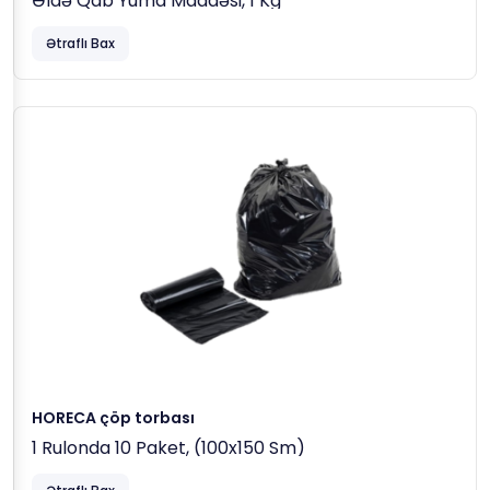
Əldə Qab Yuma Maddəsi, 1 Kg
Ətraflı Bax
HORECA çöp torbası
1 Rulonda 10 Paket, (100x150 Sm)