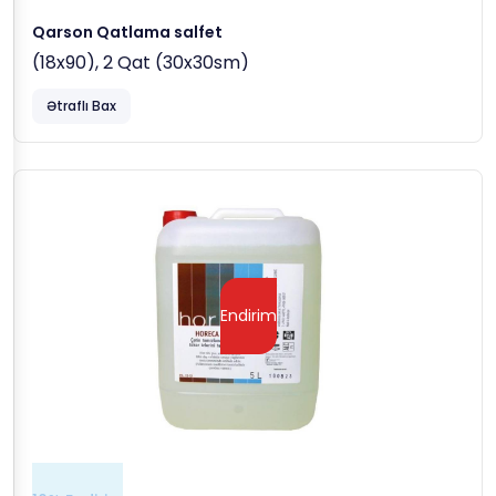
Qarson Qatlama salfet
(18x90), 2 Qat (30x30sm)
Ətraflı Bax
Endirim