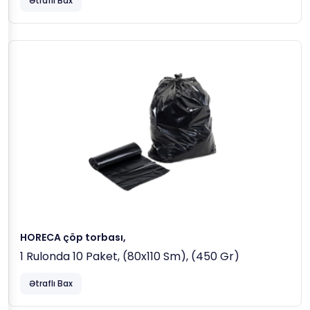
Ətraflı Bax
HORECA çöp torbası,
1 Rulonda 10 Paket, (80x110 Sm), (450 Gr)
Ətraflı Bax