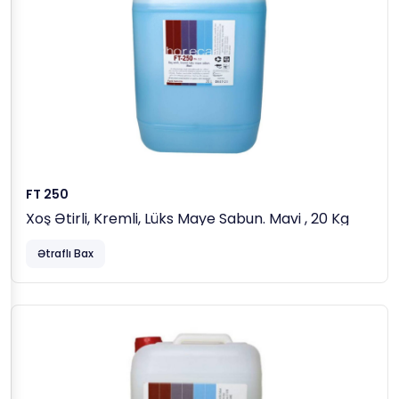
FT 250
Xoş Ətirli, Kremli, Lüks Maye Sabun. Mavi , 20 Kg
Ətraflı Bax