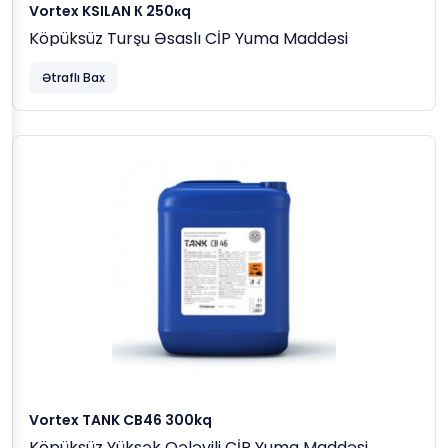
Vortex KSILAN К 250кq
Köpüksüz Turşu Əsaslı CİP Yuma Maddəsi
Ətraflı Bax
Vortex TANK CB46 300kq
Köpüksüz Yüksək Qələvili CİP Yuma Maddəsi