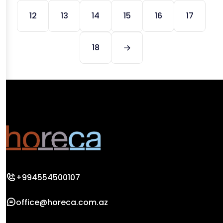
12
13
14
15
16
17
18
+994554500107
office@horeca.com.az