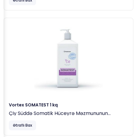
Ətraflı Bax
Vortex SOMATEST 1 kq
Çiy Süddə Somatik Hüceyrə Məzmununun
(mastit) Təyini Üçün Sürətli Test
Ətraflı Bax