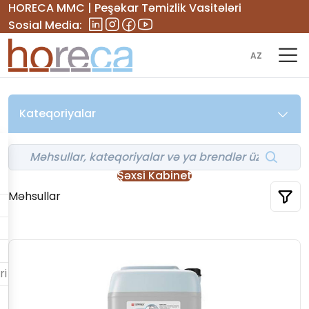
HORECA MMC | Peşəkar Təmizlik Vasitələri
Sosial Media:
AZ
Kateqoriyalar
Şəxsi Kabinet
Məhsullar
ri