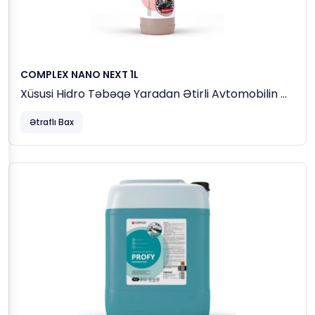
COMPLEX NANO NEXT 1L
Xüsusi Hidro Təbəqə Yaradan Ətirli Avtomobilin Əl
Ilə Yumaq Üçün Nanoşampun
Ətraflı Bax