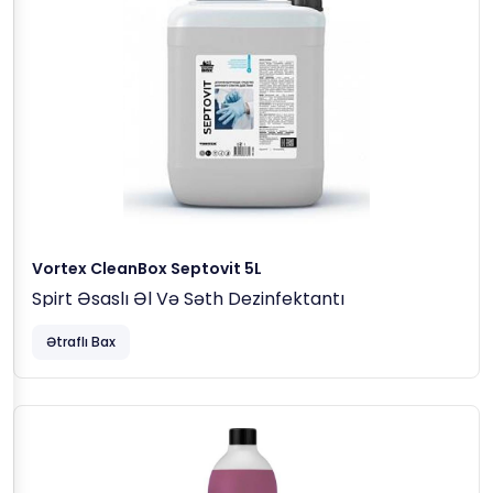
Vortex CleanBox Septovit 5L
Spirt Əsaslı Əl Və Səth Dezinfektantı
Ətraflı Bax