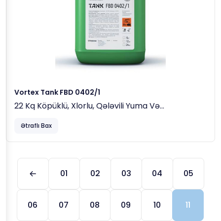
Vortex Tank FBD 0402/1
22 Kq Köpüklü, Xlorlu, Qələvili Yuma Və
Dezindeksiya Maddəsi
Ətraflı Bax
01
02
03
04
05
06
07
08
09
10
11