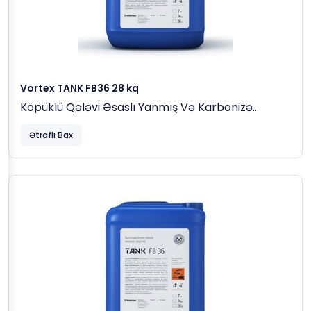
Vortex TANK FB36 28 kq
Köpüklü Qələvi Əsaslı Yanmış Və Karbonizə
Olunmuş Yağları Yuma Maddəsi
Ətraflı Bax