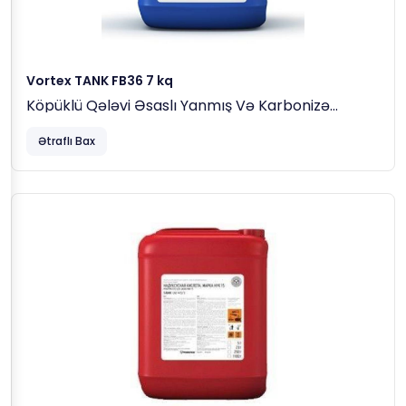
Vortex TANK FB36 7 kq
Köpüklü Qələvi Əsaslı Yanmış Və Karbonizə
Olunmuş Yağları Yuma Maddəsi
Ətraflı Bax