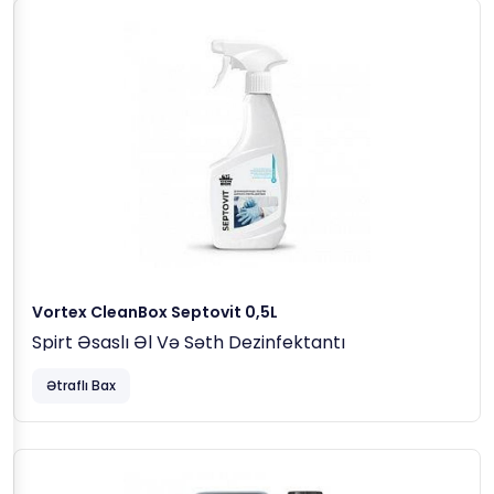
Vortex CleanBox Septovit 0,5L
Spirt Əsaslı Əl Və Səth Dezinfektantı
Ətraflı Bax