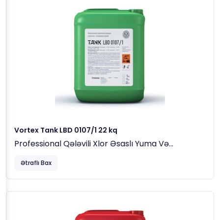
Vortex Tank LBD 0107/1 22 kq
Professional Qələvili Xlor Əsaslı Yuma Və
Ağartma Maddəsi
Ətraflı Bax