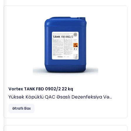
Vortex TANK FBD 0902/2 22 kq
Yüksək Köpüklü QAC Əsaslı Dezenfeksiya Və
Yuma Maddəsi
Ətraflı Bax