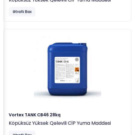
Ətraflı Bax
Vortex TANK CB46 28kq
Köpüksüz Yüksək Qələvili CİP Yuma Maddəsi