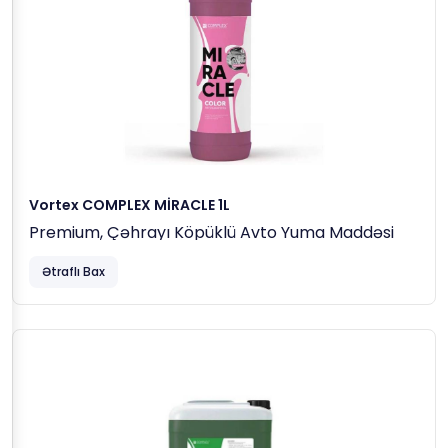
Vortex COMPLEX MİRACLE 1L
Premium, Çəhrayı Köpüklü Avto Yuma Maddəsi
Ətraflı Bax