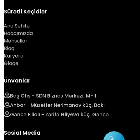
Sürətli Keçidlər
Ana Səhifə
Haqqımızda
Məhsullar
Bloq
Karyera
Əlaqə
Ünvanlar
Baş Ofis - SDN Biznes Mərkəzi, M-11
Anbar - Müzəffər Nərimanov küç, Bakı
Gəncə Filialı - Zərifə Əliyeva küç, Gəncə
Sosial Media