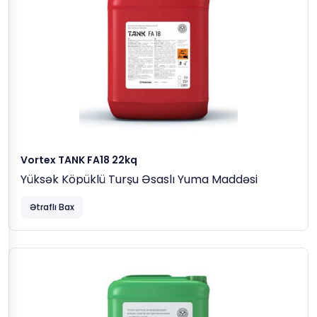
Vortex TANK FA18 22kq
Yüksək Köpüklü Turşu Əsaslı Yuma Maddəsi
Ətraflı Bax