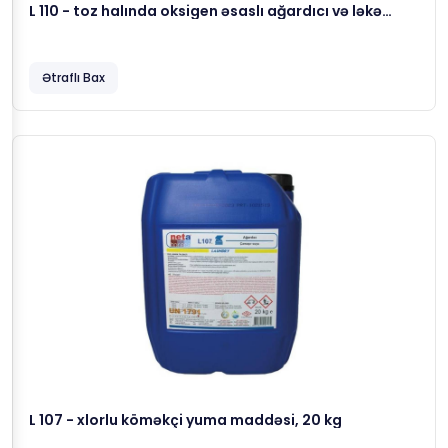
L 110 - toz halında oksigen əsaslı ağardıcı və ləkə
çıxaran köməkçi yuma maddəsi, 10 kg
Ətraflı Bax
L 107 - xlorlu köməkçi yuma maddəsi, 20 kg