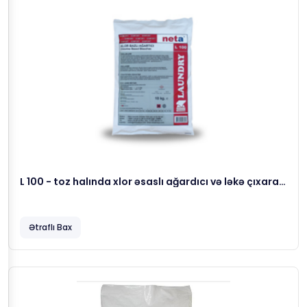
L 100 - toz halında xlor əsaslı ağardıcı və ləkə çıxaran
köməkçi yuma maddəsi, 10 kg
Ətraflı Bax