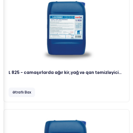
L 825 - camaşırlarda ağır kir,yağ və qan təmizləyici
köməkçi yuma maddəsi, 23 kg
Ətraflı Bax