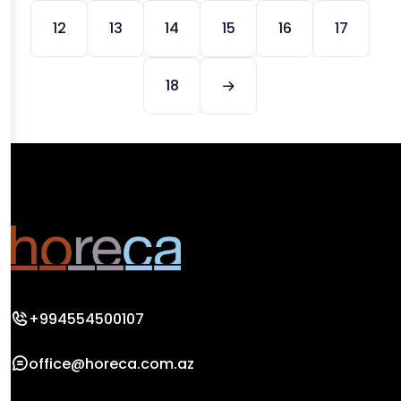
12
13
14
15
16
17
18
+994554500107
office@horeca.com.az