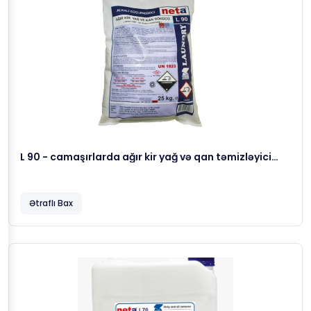
L 90 - camaşırlarda ağır kir yağ və qan təmizləyici
köməkçi yuma maddəsi, 25 kg
Ətraflı Bax