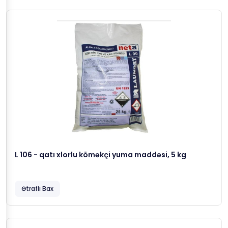
L 106 - qatı xlorlu köməkçi yuma maddəsi, 5 kg
Ətraflı Bax