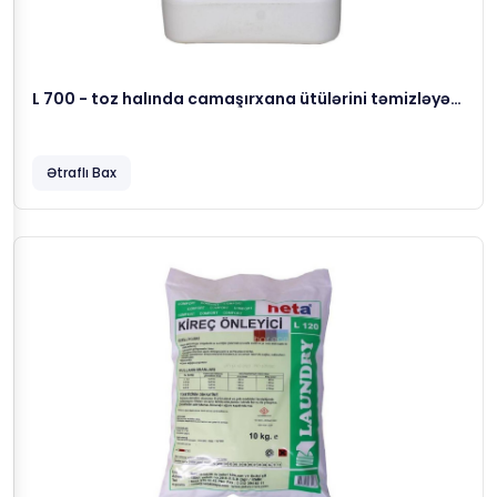
L 700 - toz halında camaşırxana ütülərini təmizləyən
maddə, 5 kg
Ətraflı Bax