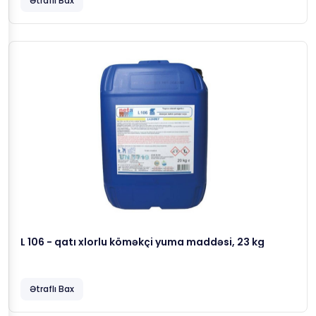
Ətraflı Bax
L 106 - qatı xlorlu köməkçi yuma maddəsi, 23 kg
Ətraflı Bax