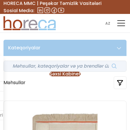
HORECA MMC | Peşəkar Təmizlik Vasitələri
Sosial Media:
AZ
Kateqoriyalar
Şəxsi Kabinet
Məhsullar
ri