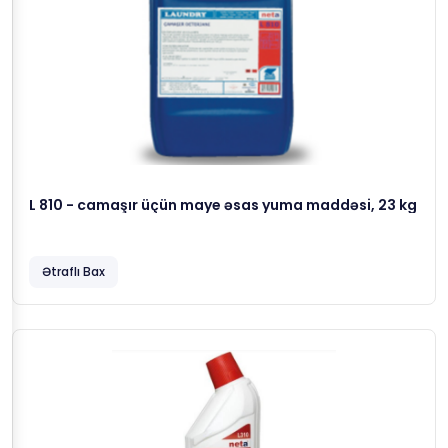
L 810 - camaşır üçün maye əsas yuma maddəsi, 23 kg
Ətraflı Bax