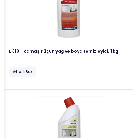
L 310 - camaşır üçün yağ və boya təmizləyici, 1 kg
Ətraflı Bax