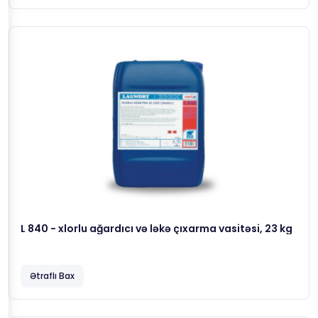
L 840 - xlorlu ağardıcı və ləkə çıxarma vasitəsi, 23 kg
Ətraflı Bax