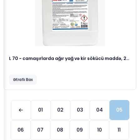
L 70 - camaşırlarda ağır yağ və kir sökücü maddə, 23
kg
Ətraflı Bax
01
02
03
04
05
06
07
08
09
10
11