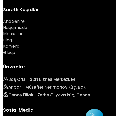
Sürətli Keçidlər
Ana Səhifə
Haqqımızda
Məhsullar
Bloq
Karyera
Əlaqə
Ünvanlar
Baş Ofis - SDN Biznes Mərkəzi, M-11
Anbar - Müzəffər Nərimanov küç, Bakı
Gəncə Filialı - Zərifə Əliyeva küç, Gəncə
Sosial Media