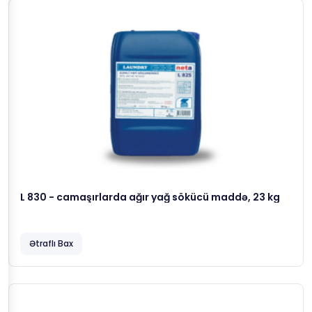
L 830 - camaşırlarda ağır yağ sökücü maddə, 23 kg
Ətraflı Bax