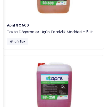
April GC 500
Taxta Döşəmələr Üçün Təmizlik Maddəsi - 5 Lt
Ətraflı Bax