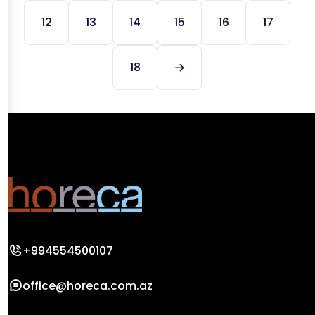
12
13
14
15
16
17
18
+994554500107
office@horeca.com.az