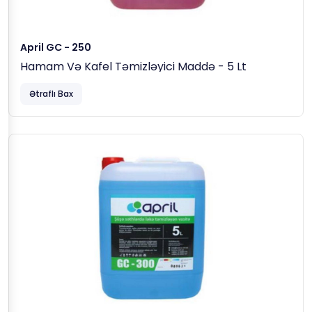
April GC - 250
Hamam Və Kafel Təmizləyici Maddə - 5 Lt
Ətraflı Bax