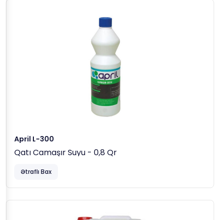
Yardımı Ilə Yayıb 5-10 Dəqiqə Gözləyin Və
Sonrasında Suyu Çəkin.
PH: 2-3
Yoğunluk: 1.010-1.025
April L-300
Qatı Camaşır Suyu - 0,8 Qr
Ətraflı Bax