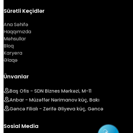
Sürətli Keçidlər
Ana Səhifə
Haqqımızda
Məhsullar
Bloq
Karyera
Əlaqə
Ünvanlar
Baş Ofis - SDN Biznes Mərkəzi, M-11
Anbar - Müzəffər Nərimanov küç, Bakı
Gəncə Filialı - Zərifə Əliyeva küç, Gəncə
Sosial Media