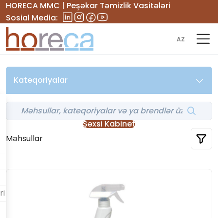
HORECA MMC | Peşəkar Təmizlik Vasitələri
Sosial Media:
AZ
Kateqoriyalar
Şəxsi Kabinet
Məhsullar
ri