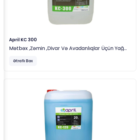
April KC 300
Mətbəx ,zəmin ,divar Və Avadanlıqlar Üçün Yağ
Sökücü, 5 Lt
Normal Istifadədə Avtomatik Seyrəltmə Cihazları
Ətraflı Bax
Ilə Istifadə Olunur.
PH Direkt : 12-13.5
Sıxlıq : 1.070-1.100 G/cm3