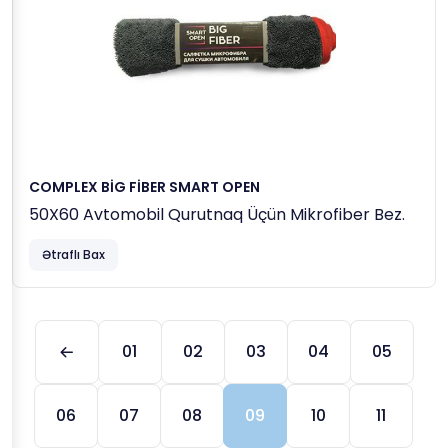
COMPLEX BİG FİBER SMART OPEN
50X60 Avtomobil Qurutnaq Üçün Mikrofiber Bez.
Ətraflı Bax
01
02
03
04
05
06
07
08
09
10
11