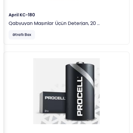
April KC-180
Qabyuyan Maşınlar Üçün Deterjan, 20 Lt
Ətraflı Bax