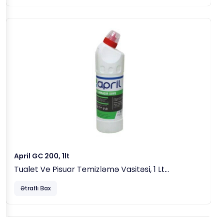
GC200-Ü Istifadə Etməzdən Öncə Suyu Çəkin,
Daha Sonra Məhsulu Səthə Səpin Və Fırçanın
Yardımı Ilə Yayıb 5-10 Dəqiqə Gözləyin Və
Sonrasında Suyu Çəkin.
PH: 2-3
Yoğunluk: 1.010-1.025
April GC 200, 1lt
Tualet Ve Pisuar Temizləmə Vasitəsi, 1 Lt
Ətraflı Bax
*** Hər Növ Tualet Çanaqları Və Ərplər Üçün Uyğundur.
GC200-Ü Istifadə Etməzdən Öncə Suyu Çəkin,
Daha Sonra Məhsulu Səthə Səpin Və Fırçanın