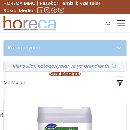
HORECA MMC | Peşəkar Təmizlik Vasitələri
Sosial Media:
AZ
Kateqoriyalar
Şəxsi Kabinet
Məhsullar
ri