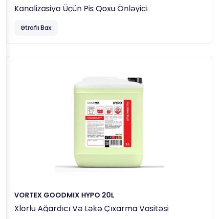
Kanalizasiya Üçün Pis Qoxu Önləyici
Ətraflı Bax
VORTEX GOODMIX HYPO 20L
Xlorlu Ağardıcı Və Ləkə Çıxarma Vasitəsi