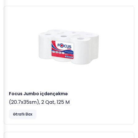
Focus Jumbo içdənçəkmə
(20.7x35sm), 2 Qat, 125 M
Ətraflı Bax