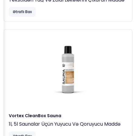
Ətraflı Bax
Vortex CleanBox Sauna
1l, 5l Saunalar Üçün Yuyucu Və Qoruyucu Maddə