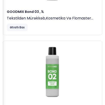
GOODMIX Bond 03 , 1L
Tekstildən Mürəkkəb,kosmetika Və Flomaster
Ləkələrini Çıxaran Maddə
Ətraflı Bax