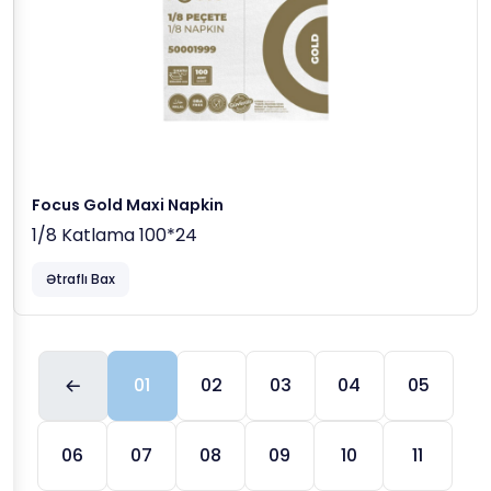
Focus Gold Maxi Napkin
1/8 Katlama 100*24
Ətraflı Bax
01
02
03
04
05
06
07
08
09
10
11