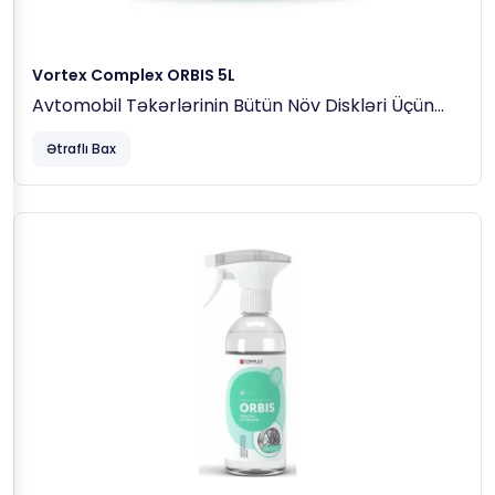
Vortex Complex ORBIS 5L
Avtomobil Təkərlərinin Bütün Növ Diskləri Üçün
Turşu Əsaslı Təmizləyici
Ətraflı Bax