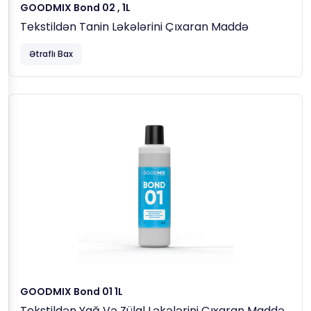
GOODMIX Bond 02 , 1L
Tekstildən Tanin Ləkələrini Çıxaran Maddə
Ətraflı Bax
GOODMIX Bond 01 1L
Tekstildən Yağ Və Zülal Ləkələrini Çıxaran Maddə