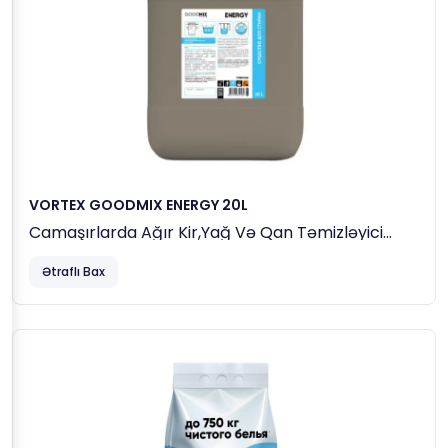
VORTEX GOODMIX ENERGY 20L
Camaşırlarda Ağır Kir,yağ Və Qan Təmizləyici
Köməkçi Yuma Maddəsi
Ətraflı Bax