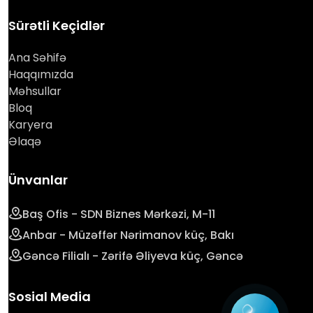
Sürətli Keçidlər
Ana Səhifə
Haqqımızda
Məhsullar
Bloq
Karyera
Əlaqə
Ünvanlar
Baş Ofis - SDN Biznes Mərkəzi, M-11
Anbar - Müzəffər Nərimanov küç, Bakı
Gəncə Filialı - Zərifə Əliyeva küç, Gəncə
Sosial Media