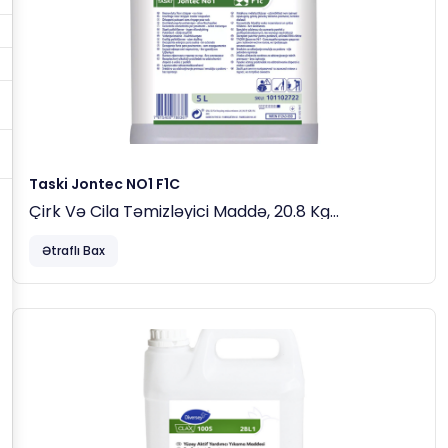
Taski Jontec NO1 F1C
Çirk Və Cila Təmizləyici Maddə, 20.8 Kg
Dozaj
Ətraflı Bax
Minimum:
10 Litr Məhlul Üçün
1 Litr Məhsul
(10% Nisbətində –
1:10
).
Sərt Və Qalın Çöküntülər Üçün Konsentrasiyanı
25%-Ə
Qədər Artırın.
İstifadə Qaydası:
Məhsulu Su Ilə Doldurulmuş Çənə Əlavə Edin. Məhlulu
Səthə Bərabər Şəkildə Tətbiq Edin Və Kifayət Qədər