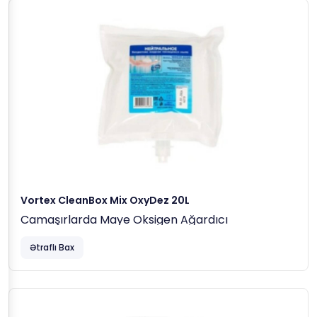
Vortex CleanBox Mix OxyDez 20L
Camaşırlarda Maye Oksigen Ağardıcı
Ətraflı Bax