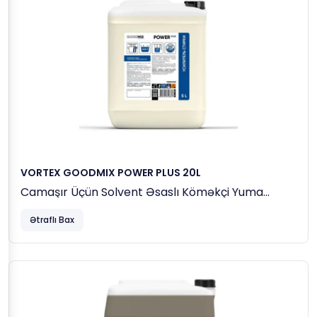
VORTEX GOODMIX POWER PLUS 20L
Camaşır Üçün Solvent Əsaslı Köməkçi Yuma
Maddəsi
Ətraflı Bax