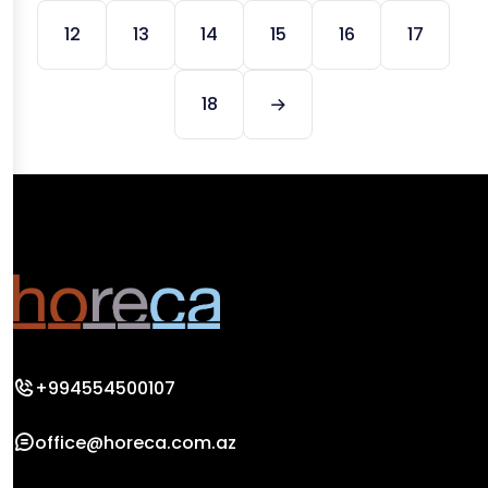
12
13
14
15
16
17
18
+994554500107
office@horeca.com.az