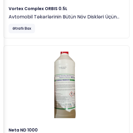
Vortex Complex ORBIS 0.5L
Avtomobil Təkərlərinin Bütün Növ Diskləri Üçün
Turşu Əsaslı Təmizləyici
Ətraflı Bax
Neta ND 1000