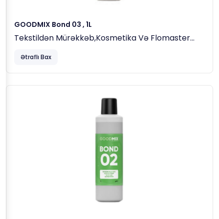
GOODMIX Bond 03 , 1L
Tekstildən Mürəkkəb,kosmetika Və Flomaster
Ləkələrini Çıxaran Maddə
Ətraflı Bax