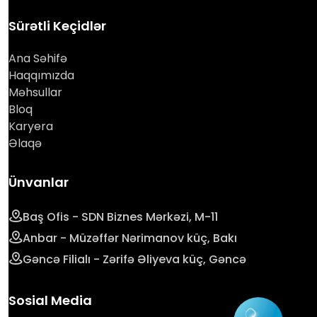
Sürətli Keçidlər
Ana Səhifə
Haqqımızda
Məhsullar
Bloq
Karyera
Əlaqə
Ünvanlar
Baş Ofis - SDN Biznes Mərkəzi, M-11
Anbar - Müzəffər Nərimanov küç, Bakı
Gəncə Filialı - Zərifə Əliyeva küç, Gəncə
Sosial Media