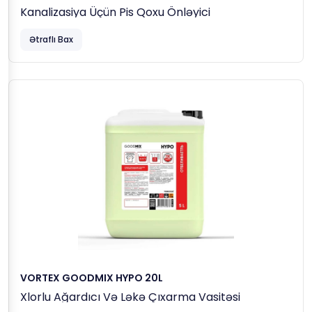
Kanalizasiya Üçün Pis Qoxu Önləyici
Ətraflı Bax
VORTEX GOODMIX HYPO 20L
Xlorlu Ağardıcı Və Ləkə Çıxarma Vasitəsi