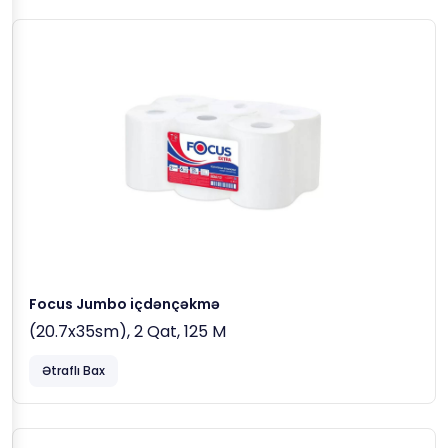
Focus Jumbo içdənçəkmə
(20.7x35sm), 2 Qat, 125 M
Ətraflı Bax