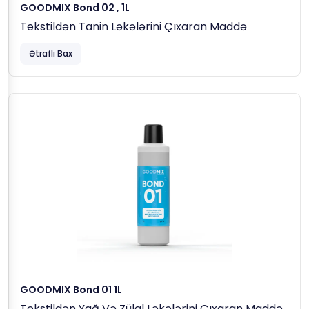
GOODMIX Bond 02 , 1L
Tekstildən Tanin Ləkələrini Çıxaran Maddə
Ətraflı Bax
GOODMIX Bond 01 1L
Tekstildən Yağ Və Zülal Ləkələrini Çıxaran Maddə