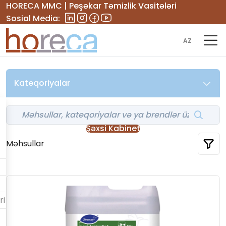
HORECA MMC | Peşəkar Təmizlik Vasitələri
Sosial Media:
AZ
Kateqoriyalar
Şəxsi Kabinet
Məhsullar
ri