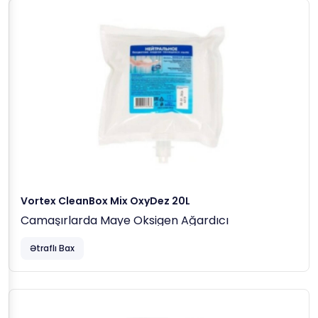
Vortex CleanBox Mix OxyDez 20L
Camaşırlarda Maye Oksigen Ağardıcı
Ətraflı Bax