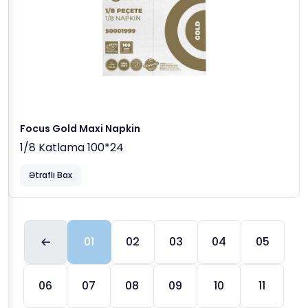
Focus Gold Maxi Napkin
1/8 Katlama 100*24
Ətraflı Bax
01
02
03
04
05
06
07
08
09
10
11