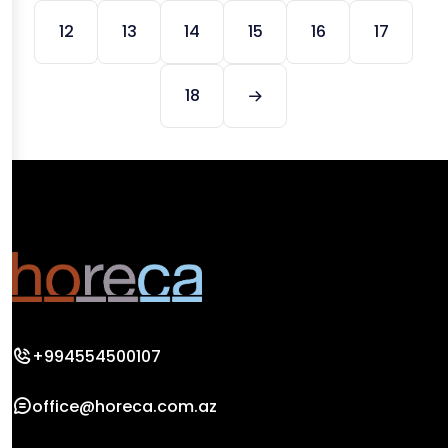
12
13
14
15
16
17
18
+994554500107
office@horeca.com.az