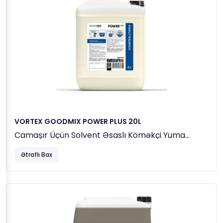
VORTEX GOODMIX POWER PLUS 20L
Camaşır Üçün Solvent Əsaslı Köməkçi Yuma
Maddəsi
Ətraflı Bax