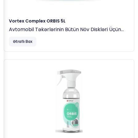
Vortex Complex ORBIS 5L
Avtomobil Təkərlərinin Bütün Növ Diskləri Üçün
Turşu Əsaslı Təmizləyici
Ətraflı Bax