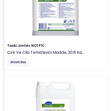
Taski Jontec NO1 F1C
Çirk Və Cila Təmizləyici Maddə, 20.8 Kg
Dozaj
Ətraflı Bax
Minimum:
10 Litr Məhlul Üçün
1 Litr Məhsul
(10% Nisbətində –
1:10
).
Sərt Və Qalın Çöküntülər Üçün Konsentrasiyanı
25%-Ə
Qədər Artırın.
İstifadə Qaydası:
Məhsulu Su Ilə Doldurulmuş Çənə Əlavə Edin. Məhlulu
Səthə Bərabər Şəkildə Tətbiq Edin Və Kifayət Qədər