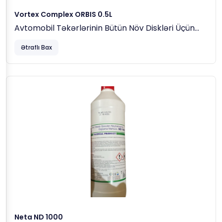
Vortex Complex ORBIS 0.5L
Avtomobil Təkərlərinin Bütün Növ Diskləri Üçün
Turşu Əsaslı Təmizləyici
Ətraflı Bax
Neta ND 1000