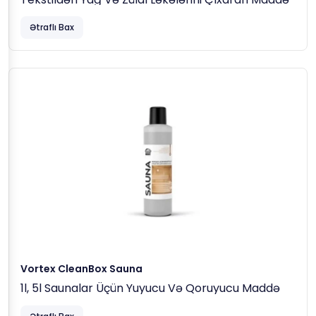
Ətraflı Bax
Vortex CleanBox Sauna
1l, 5l Saunalar Üçün Yuyucu Və Qoruyucu Maddə