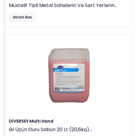
Müxtəlif Tipli Metal Sahələrin Və Sərt Yərlərin
Təmizlənməsi Üçün Krem Maddə, 0.5 Lt (720 Qr)
Ətraflı Bax
DİVERSEY Multi Hand
Əl Üçün Duru Sabun 20 Lt (20,6kq)