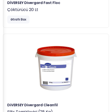
DİVERSEY Divergard Fast Floc
Çöktürücü 20 Lt
Ətraflı Bax
DiVERSEY Divergard Cleanfil
Filtr Təmizləyici (25 Kq)