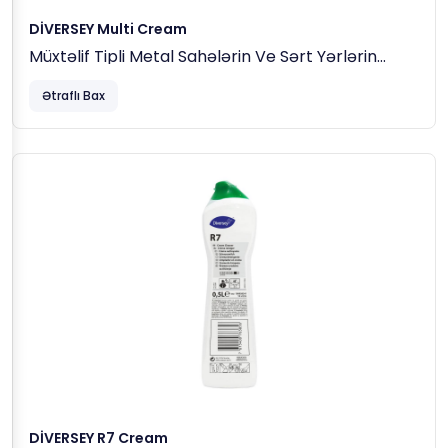
DİVERSEY Multi Cream
Müxtəlif Tipli Metal Sahələrin Ve Sərt Yərlərin
Təmizlənməsi Üçün Krem Maddə 0.75kq
Ətraflı Bax
DİVERSEY R7 Cream