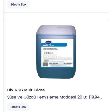
Məhsuldan Kifayət Qədər Götürün, Əlləri Yüngülcə
Ətraflı Bax
Isladın Və Qalın Köpük Yaranana Qədər
Ovuşdurun.
Daha Sonra Əlləri Təmiz Su Ilə Yaxşıca Yaxalayın
Və Tam Qurulayın.
Qeyd:
Yaxşı Gigiyena Üçün Əllərin Tam
Qurudulması Vacibdir.
Göstərici
Məlumat
Çəhrayı Rəngli, Özlü, Ətirli
Görünüş
Maye
Nisbi Sıxlıq (g/cc,
1.02
20°C)
Özlülük (mPa·s, 25°C)
1050
PH (birbaşa)
5.5
DİVERSEY Multi Glass
Şüşə Və Güzgü Təmizləmə Maddəsi, 20 Lt (19,94
Kq)
Ətraflı Bax
Məhsulu Yumşaq, Tük Buraxmayan Bir Bezin