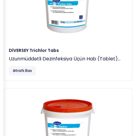
DİVERSEY Trichlor Tabs
Uzunmüddətli Dezinfeksiya Üçün Hab (tablet)
Xlor (50 Kq)
Ətraflı Bax