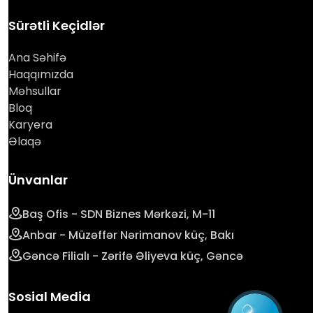
Sürətli Keçidlər
Ana Səhifə
Haqqımızda
Məhsullar
Bloq
Karyera
Əlaqə
Ünvanlar
Baş Ofis - SDN Biznes Mərkəzi, M-11
Anbar - Müzəffər Nərimanov küç, Bakı
Gəncə Filialı - Zərifə Əliyeva küç, Gəncə
Sosial Media