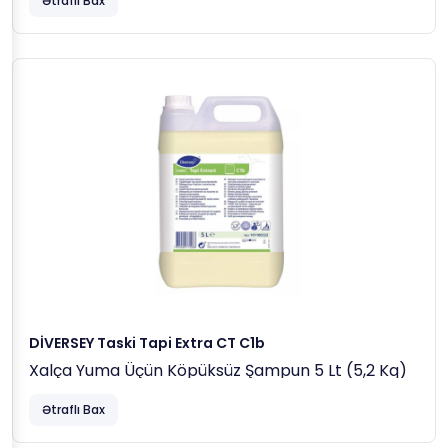
Ətraflı Bax
DİVERSEY Taski Tapi Extra CT C1b
Xalça Yuma Üçün Köpüksüz Şampun 5 Lt (5,2 Kq)
Ətraflı Bax