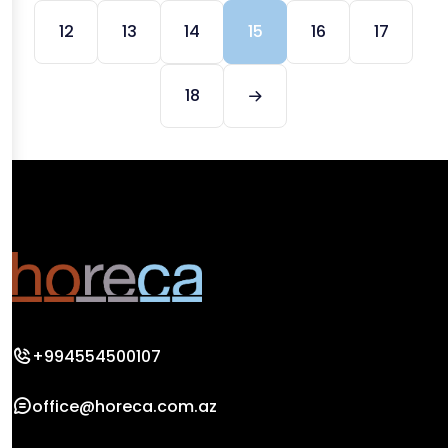
12
13
14
15
16
17
18
+994554500107
office@horeca.com.az