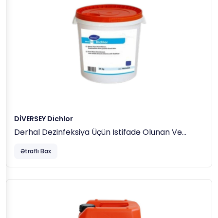
DİVERSEY Dichlor
Dərhal Dezinfeksiya Üçün Istifadə Olunan Və
Uzunmüddətli Təsirini Göstərən,qranul Xlor (50
Ətraflı Bax
Kq)