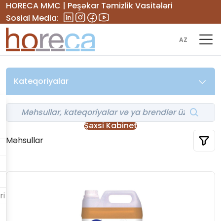
HORECA MMC | Peşəkar Təmizlik Vasitələri
Sosial Media:
AZ
Kateqoriyalar
Şəxsi Kabinet
Məhsullar
ri