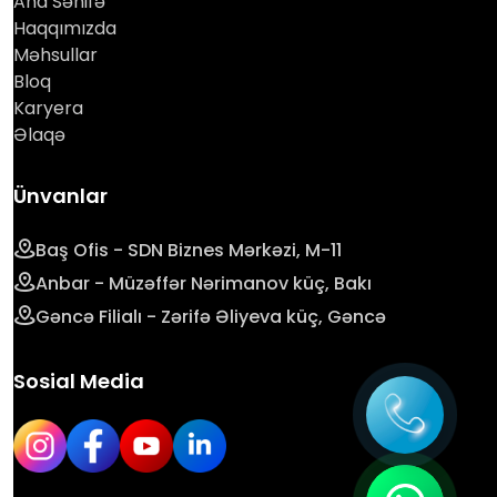
Ana Səhifə
Haqqımızda
Məhsullar
Bloq
Karyera
Əlaqə
Ünvanlar
Baş Ofis - SDN Biznes Mərkəzi, M-11
Anbar - Müzəffər Nərimanov küç, Bakı
Gəncə Filialı - Zərifə Əliyeva küç, Gəncə
Sosial Media