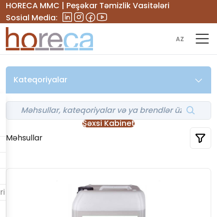
HORECA MMC | Peşəkar Təmizlik Vasitələri
Sosial Media:
AZ
Kateqoriyalar
Şəxsi Kabinet
Məhsullar
ri