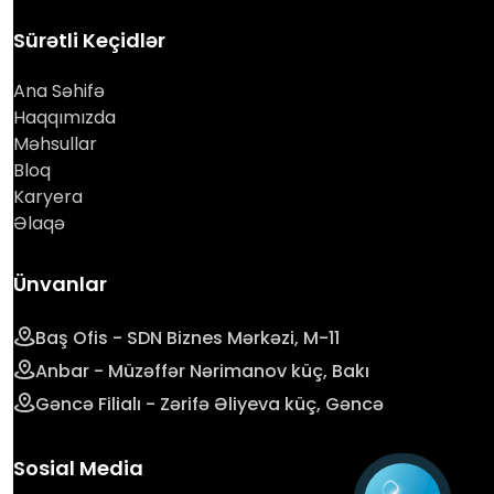
Sürətli Keçidlər
Ana Səhifə
Haqqımızda
Məhsullar
Bloq
Karyera
Əlaqə
Ünvanlar
Baş Ofis - SDN Biznes Mərkəzi, M-11
Anbar - Müzəffər Nərimanov küç, Bakı
Gəncə Filialı - Zərifə Əliyeva küç, Gəncə
Sosial Media