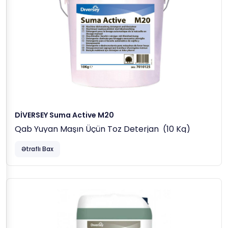
Təmizlənir.
İsti, Təmiz Su Ilə Yaxalanır Və Qurumağa Buraxılır.
İzgara Aspiratorunun Təmizliyi:
Izgara Sökülərək Hissələrə Ayrılır.
Hər
1 Litr Isti Suya 50–100 Ml Suma Grill D9
(
5–
10% Konsentrasiya
) Əlavə Edilərək Hazırlanan
Məhlula Bütün Hissələr Batırılır.
15–60 Dəqiqə
Gözlənilir.
Təmiz Su Ilə Yaxalanır Və Qurumağa Buraxılır.
DİVERSEY Suma Active M20
Qab Yuyan Maşın Üçün Toz Deterjan (10 Kq)
Ətraflı Bax