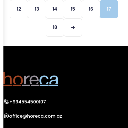
12
13
14
15
16
17
18
+994554500107
office@horeca.com.az