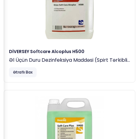
DİVERSEY Softcare Alcoplus H500
Əl Üçün Duru Dezinfeksiya Maddəsi (spirt Tərkibli)
5 Lt (4.40 Kq)
Ətraflı Bax