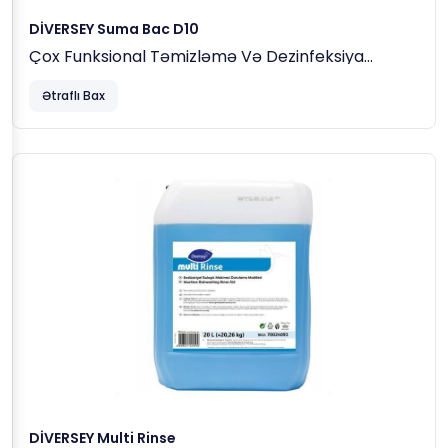
DİVERSEY Suma Bac D10
Çox Funksional Təmizləmə Və Dezinfeksiya
Maddəsi, 5 Lt (5,3 Kq)
Ətraflı Bax
DİVERSEY Multi Rinse