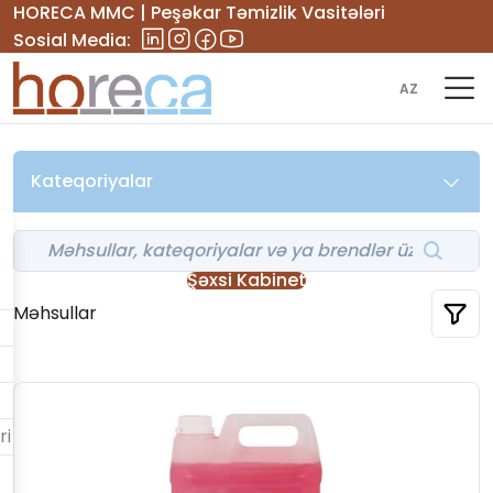
HORECA MMC | Peşəkar Təmizlik Vasitələri
Sosial Media:
AZ
Kateqoriyalar
Şəxsi Kabinet
Məhsullar
ri