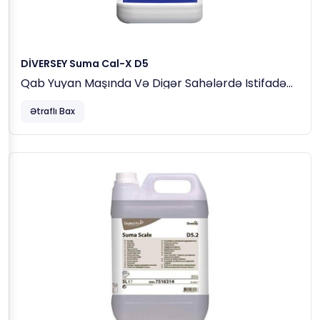
DİVERSEY Suma Cal-X D5
Qab Yuyan Maşında Və Digər Sahələrdə Istifadə
Olunan Kirəc Daşlarının Təmizləmə Maddəsi 5lt
Ətraflı Bax
(5.37 Kq)