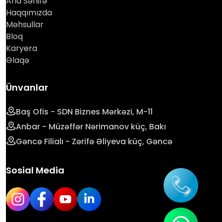
Ana Səhifə
Haqqımızda
Məhsullar
Bloq
Karyera
Əlaqə
Ünvanlar
Baş Ofis - SDN Biznes Mərkəzi, M-11
Anbar - Müzəffər Nərimanov küç, Bakı
Gəncə Filialı - Zərifə Əliyeva küç, Gəncə
Sosial Media