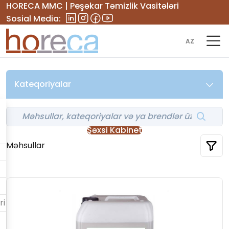
HORECA MMC | Peşəkar Təmizlik Vasitələri
Sosial Media:
AZ
Kateqoriyalar
Şəxsi Kabinet
Məhsullar
ri