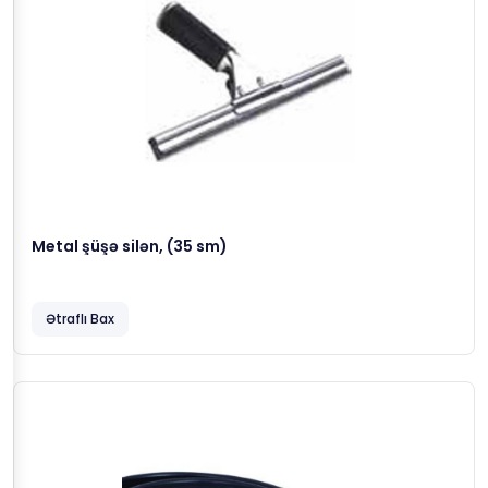
Metal şüşə silən, (35 sm)
Ətraflı Bax