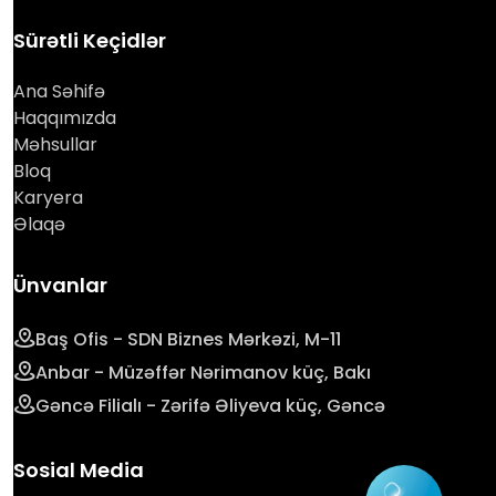
Sürətli Keçidlər
Ana Səhifə
Haqqımızda
Məhsullar
Bloq
Karyera
Əlaqə
Ünvanlar
Baş Ofis - SDN Biznes Mərkəzi, M-11
Anbar - Müzəffər Nərimanov küç, Bakı
Gəncə Filialı - Zərifə Əliyeva küç, Gəncə
Sosial Media