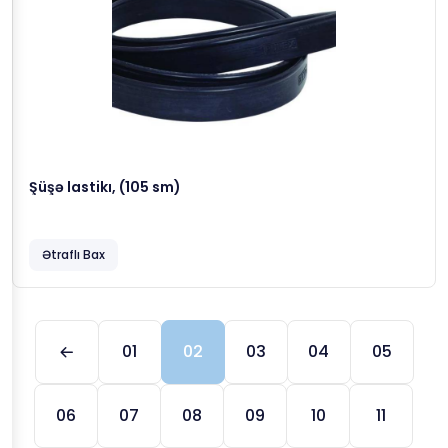
Şüşə lastikı, (105 sm)
Ətraflı Bax
01
02
03
04
05
06
07
08
09
10
11