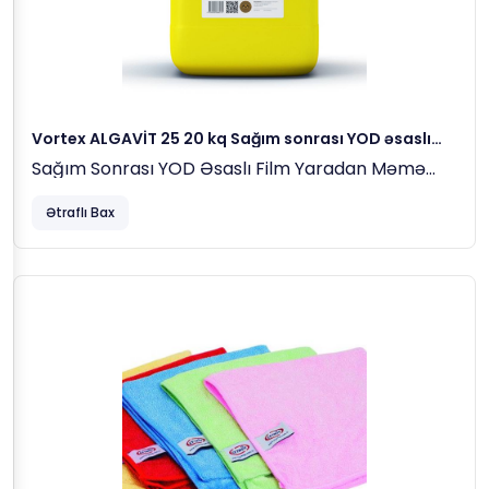
Vortex ALGAVİT 25 20 kq Sağım sonrası YOD əsaslı
film yaradan məmə dezinfeksiya edici maddə
Sağım Sonrası YOD Əsaslı Film Yaradan Məmə
Dezinfeksiya Edici Maddə
Ətraflı Bax