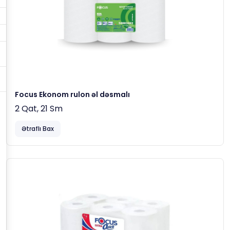
Focus Ekonom rulon əl dəsmalı
2 Qat, 21 Sm
Ətraflı Bax