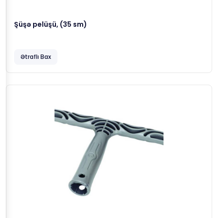
Şüşə pelüşü, (35 sm)
Ətraflı Bax