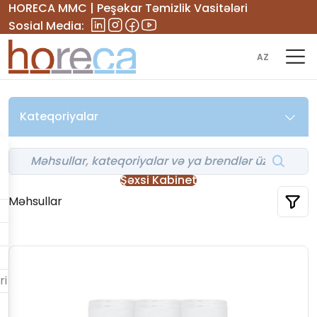
HORECA MMC | Peşəkar Təmizlik Vasitələri
Sosial Media:
AZ
Kateqoriyalar
Şəxsi Kabinet
Məhsullar
ri