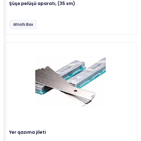
Şüşə pelüşü aparatı, (35 sm)
Ətraflı Bax
Yer qazıma jileti