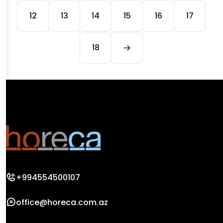
12
13
14
15
16
17
18
+994554500107
office@horeca.com.az