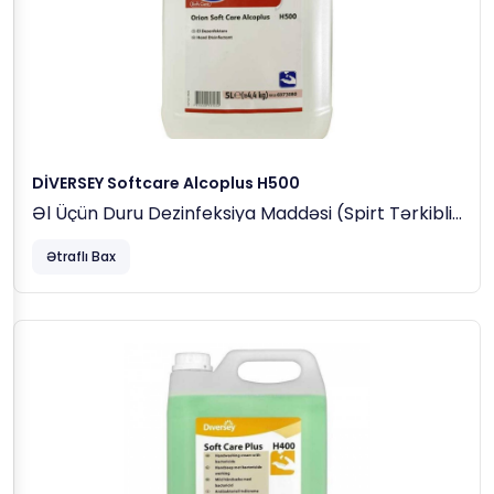
DİVERSEY Softcare Alcoplus H500
Əl Üçün Duru Dezinfeksiya Maddəsi (spirt Tərkibli)
5 Lt (4.40 Kq)
Ətraflı Bax