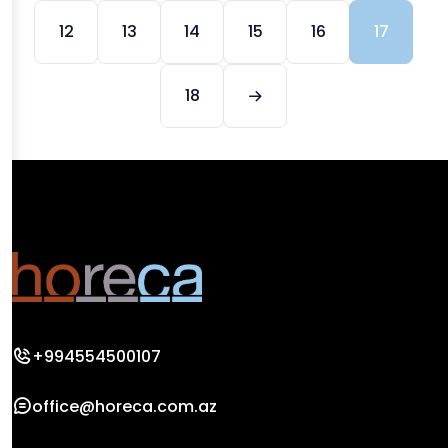
12
13
14
15
16
17
18
+994554500107
office@horeca.com.az