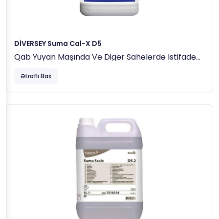
DİVERSEY Suma Cal-X D5
Qab Yuyan Maşında Və Digər Sahələrdə Istifadə
Olunan Kirəc Daşlarının Təmizləmə Maddəsi 5lt
Ətraflı Bax
(5.37 Kq)