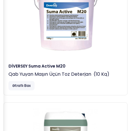
Təmizlənir.
İsti, Təmiz Su Ilə Yaxalanır Və Qurumağa Buraxılır.
İzgara Aspiratorunun Təmizliyi:
Izgara Sökülərək Hissələrə Ayrılır.
Hər
1 Litr Isti Suya 50–100 Ml Suma Grill D9
(
5–
10% Konsentrasiya
) Əlavə Edilərək Hazırlanan
Məhlula Bütün Hissələr Batırılır.
15–60 Dəqiqə
Gözlənilir.
Təmiz Su Ilə Yaxalanır Və Qurumağa Buraxılır.
DİVERSEY Suma Active M20
Qab Yuyan Maşın Üçün Toz Deterjan (10 Kq)
Ətraflı Bax