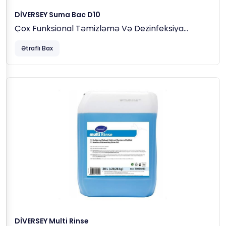
DİVERSEY Suma Bac D10
Çox Funksional Təmizləmə Və Dezinfeksiya
Maddəsi, 5 Lt (5,3 Kq)
Ətraflı Bax
DİVERSEY Multi Rinse