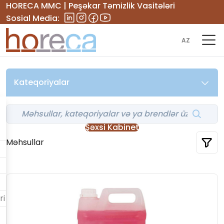
HORECA MMC | Peşəkar Təmizlik Vasitələri
Sosial Media:
AZ
Kateqoriyalar
Şəxsi Kabinet
Məhsullar
ri