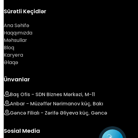
Sürətli Keçidlər
Ana Səhifə
Haqqımızda
Məhsullar
Bloq
Karyera
Əlaqə
Ünvanlar
Baş Ofis - SDN Biznes Mərkəzi, M-11
Anbar - Müzəffər Nərimanov küç, Bakı
Gəncə Filialı - Zərifə Əliyeva küç, Gəncə
Sosial Media