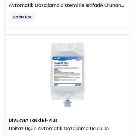
Avtomatik Dozajlama Sistemi Ile Istifadə Olunan
Çox Funksional Təmizləmə Maddəsi (konsentrat)
Ətraflı Bax
(1,55 Kq)
DİVERSEY Taski R1-Plus
Unitaz Üçün Avtomatik Dozajlama Üsulu Ilə