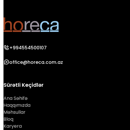
+994554500107
office@horeca.com.az
Sürətli Keçidlər
Ana Səhifə
Haqqımızda
Məhsullar
Bloq
Karyera