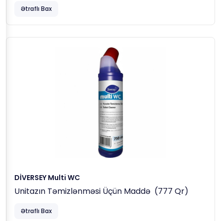
Təmizləyici Maddə 1,5 Lt (1,71 Kq)
Ətraflı Bax
DİVERSEY Multi WC
Unitazın Təmizlənməsi Üçün Maddə (777 Qr)
Ətraflı Bax