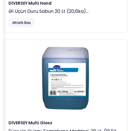
DİVERSEY Multi Hand
Əl Üçün Duru Sabun 20 Lt (20,6kq)
Məhsuldan Kifayət Qədər Götürün, Əlləri Yüngülcə
Ətraflı Bax
Isladın Və Qalın Köpük Yaranana Qədər
Ovuşdurun.
Daha Sonra Əlləri Təmiz Su Ilə Yaxşıca Yaxalayın
Və Tam Qurulayın.
Qeyd:
Yaxşı Gigiyena Üçün Əllərin Tam
Qurudulması Vacibdir.
Göstərici
Məlumat
Çəhrayı Rəngli, Özlü, Ətirli
Görünüş
Maye
Nisbi Sıxlıq (g/cc,
1.02
20°C)
Özlülük (mPa·s, 25°C)
1050
PH (birbaşa)
5.5
DİVERSEY Multi Glass