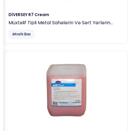
DİVERSEY R7 Cream
Müxtəlif Tipli Metal Sahələrin Və Sərt Yərlərin
Təmizlənməsi Üçün Krem Maddə, 0.5 Lt (720 Qr)
Ətraflı Bax