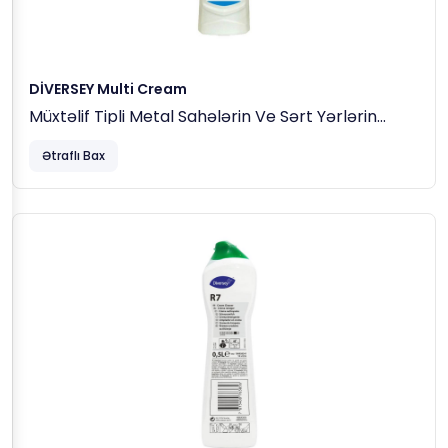
PH (birbaşa)
12.0 – 12.5
DİVERSEY Multi Cream
Müxtəlif Tipli Metal Sahələrin Ve Sərt Yərlərin
Təmizlənməsi Üçün Krem Maddə 0.75kq
Ətraflı Bax