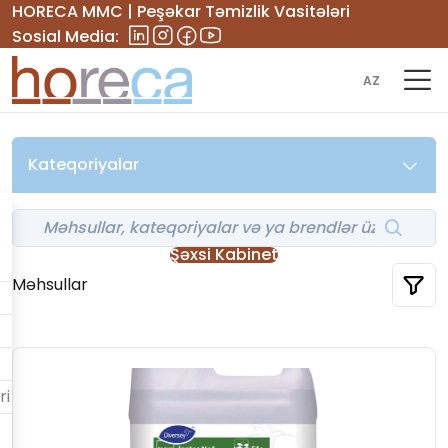
HORECA MMC | Peşəkar Təmizlik Vasitələri
Sosial Media:
AZ
Kateqoriyalar
Şəxsi Kabinet
Məhsullar
ri