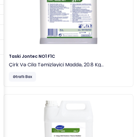
Taski Jontec NO1 F1C
Çirk Və Cila Təmizləyici Maddə, 20.8 Kg
Dozaj
Ətraflı Bax
Minimum:
10 Litr Məhlul Üçün
1 Litr Məhsul
(10% Nisbətində –
1:10
).
Sərt Və Qalın Çöküntülər Üçün Konsentrasiyanı
25%-Ə
Qədər Artırın.
İstifadə Qaydası:
Məhsulu Su Ilə Doldurulmuş Çənə Əlavə Edin. Məhlulu
Səthə Bərabər Şəkildə Tətbiq Edin Və Kifayət Qədər