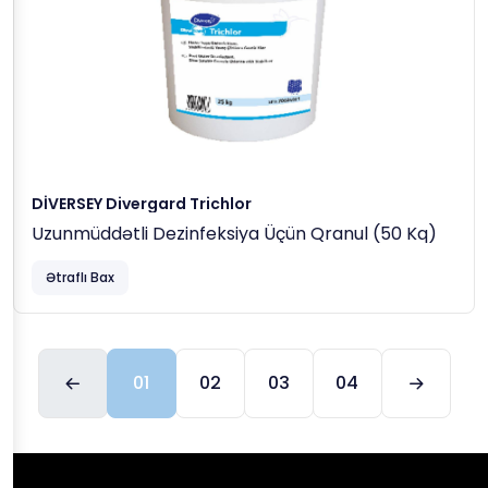
DİVERSEY Divergard Trichlor
Uzunmüddətli Dezinfeksiya Üçün Qranul (50 Kq)
Ətraflı Bax
01
02
03
04