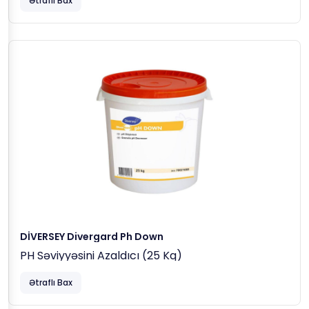
Ətraflı Bax
DİVERSEY Divergard Ph Down
PH Səviyyəsini Azaldıcı (25 Kq)
Ətraflı Bax