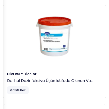
DİVERSEY Dichlor
Dərhal Dezinfeksiya Üçün Istifadə Olunan Və
Uzunmüddətli Təsirini Göstərən,qranul Xlor (50
Ətraflı Bax
Kq)