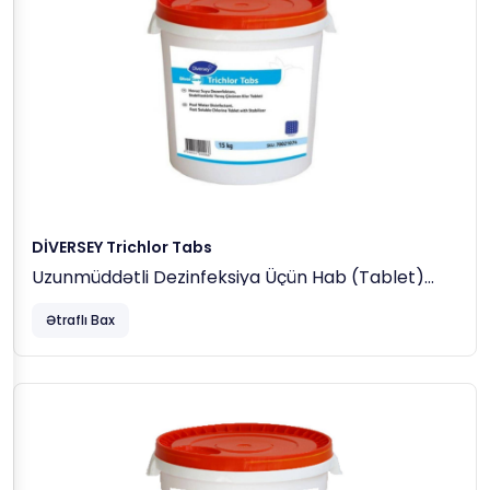
DİVERSEY Trichlor Tabs
Uzunmüddətli Dezinfeksiya Üçün Hab (tablet)
Xlor (50 Kq)
Ətraflı Bax