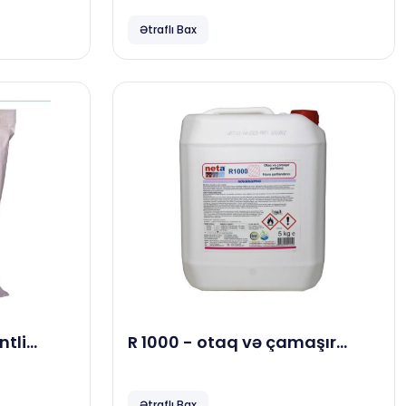
si, 25
Ətraflı Bax
ntli
R 1000 - otaq və çamaşır
si, 20
parfümu, 5 kg
Ətraflı Bax