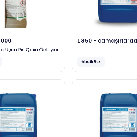
1000
L 850 - camaşırlard
oksigen ağardıcı, 23
ya Üçün Pis Qoxu Önləyici
Ətraflı Bax