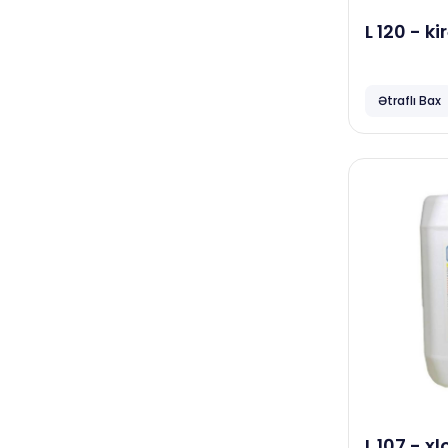
L 120 - ki
Dove
Bingo
Ətraflı Bax
Xəstəxanalar, klinikalar
Diversey
Papia
Horeca
Neta
Focus
Ceymop
April
Duracell
Complex
L 107 - 