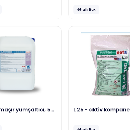
 yuma maddəsi, 10
köməkçi yuma maddə
kg
Ətraflı Bax
maşır yumşaltıcı, 5
L 25 - aktiv kompane
camaşır yuma maddə
kg
Ətraflı Bax