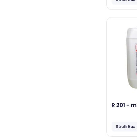
Diversey
Vortex
Aqro sahələr, fermalar,
quşçuluqlar
Diversey
Vortex
Avtoyuyucular, detaling
mərkəzləri
Complex
Smart Open
R 201 - 
və kanal
6 kg
Ətraflı Bax