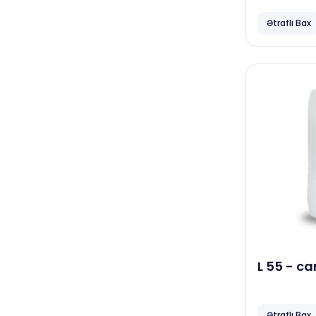
köməkçi
salonları
kg
Ətraflı Bax
Papia
Neta
Focus
April
Vortex
Familia
Dove
Hovuzlar
Diversey
Neta
L 55 - ca
kg
Qida istehsalat müəssisələri
Ətraflı Bax