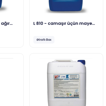
 ağır
L 810 - camaşır üçün maye
əyici
əsas yuma maddəsi, 23 kg
si, 23
Ətraflı Bax