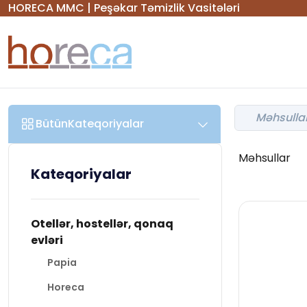
HORECA MMC | Peşəkar Təmizlik Vasitələri
Bütün
Kateqoriyalar
Məhsullar
Kateqoriyalar
Otellər, hostellər, qonaq
evləri
Papia
Horeca