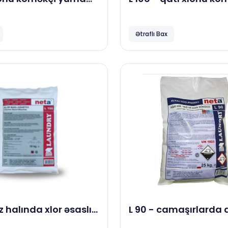
 5 kg
yuma maddəsi, 23 k
Ətraflı Bax
oz halında xlor əsaslı
L 90 - camaşırlarda ağır kir
və ləkə çıxaran
yağ və qan təmizləyi