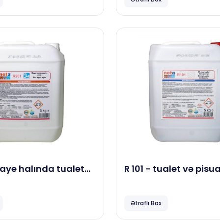
maye halında tualet
R 101 - tualet və pisu
izasiya açıcı maddə,
təmizləmə maddəsi, 
Ətraflı Bax