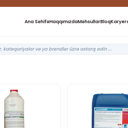
Ana Səhifə
Haqqımızda
Məhsullar
Bloq
Karyer