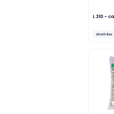
Dove
Bingo
L 310 - 
boya təmi
İş mərkəzləri, ofis binaları
Papia
Ətraflı Bax
Horeca
Neta
Focus
Ceymop
April
Duracell
Complex
Smart Open
Familia