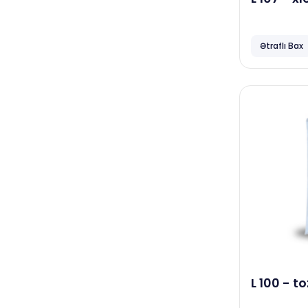
maddəsi,
Vortex
Smart Open
Ətraflı Bax
Familia
Dove
Bingo
Çamaşırxanalar, təmizlik
şirkətləri
Diversey
Neta
Vortex
Bingo
L 100 - t
İdman zalları, spa, gözəllik
ağardıcı 