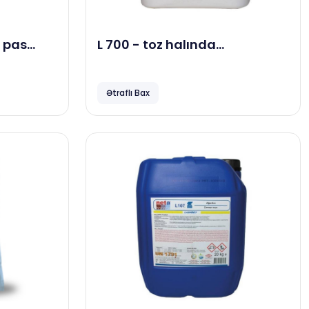
 pas
L 700 - toz halında
camaşırxana ütülərini
təmizləyən maddə, 5 kg
Ətraflı Bax