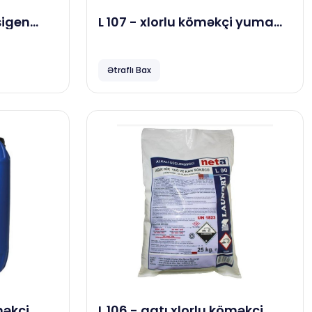
sigen
L 107 - xlorlu köməkçi yuma
kə
maddəsi, 20 kg
ma
Ətraflı Bax
məkçi
L 106 - qatı xlorlu köməkçi