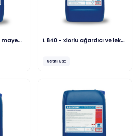
a maye
L 840 - xlorlu ağardıcı və ləkə
 kg
çıxarma vasitəsi, 23 kg
Ətraflı Bax