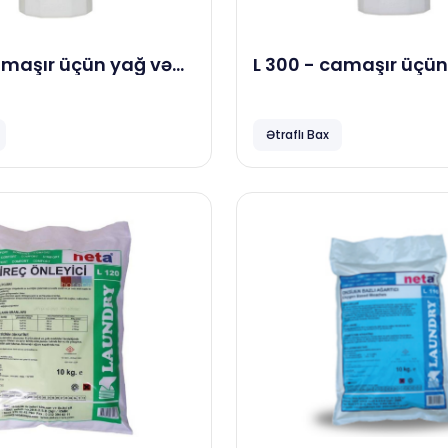
camaşır üçün yağ və
L 300 - camaşır üçün
zləyici, 1 kg
təmizləyici, 1 kg
Ətraflı Bax