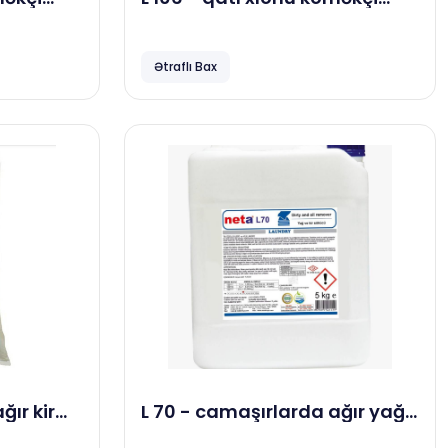
g
yuma maddəsi, 5 kg
Ətraflı Bax
L 70 - camaşırlarda ağır yağ
ci
və kir sökücü maddə, 23 kg