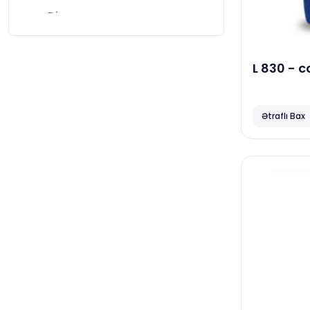
Diversey
Papia
Horeca
L 830 - 
sökücü 
Neta
Focus
Ətraflı Bax
Ceymop
April
Duracell
Complex
Vortex
Smart Open
Familia