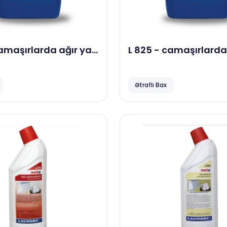
camaşırlarda ağır yağ
L 825 - camaşırlarda
maddə, 23 kg
kir,yağ və qan təmizl
köməkçi yuma maddə
kg
Ətraflı Bax