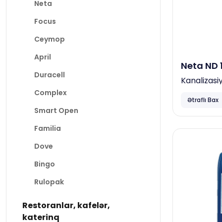
Neta
Focus
Ceymop
April
Neta ND 
Duracell
Kanalizasi
Complex
Ətraflı Bax
Smart Open
Familia
Dove
Bingo
Rulopak
Restoranlar, kafelər,
katerinq