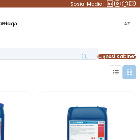
Sosial Media:
a
Əlaqə
AZ
Şəxsi Kabinet