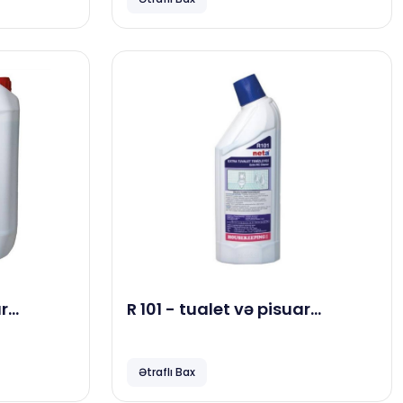
ar
R 101 - tualet və pisuar
5 kg
təmizləmə maddəsi, 1 kg
Ətraflı Bax