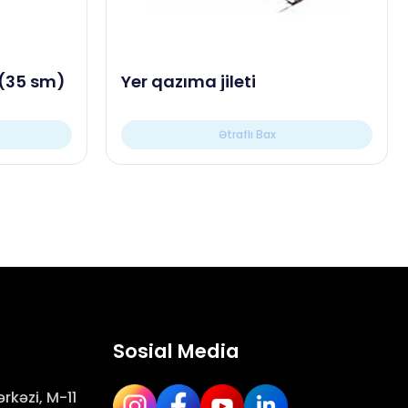
 (35 sm)
Yer qazıma jileti
Ətraflı Bax
Sosial Media
rkəzi, M-11