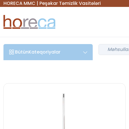
HORECA MMC | Peşəkar Təmizlik Vasitələri
Bütün
Kateqoriyalar