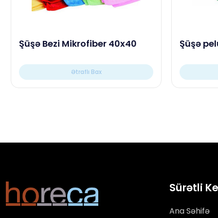
Şüşə Bezi Mikrofiber 40x40
Şüşə pel
Ətraflı Bax
Sürətli K
Ana Səhifə