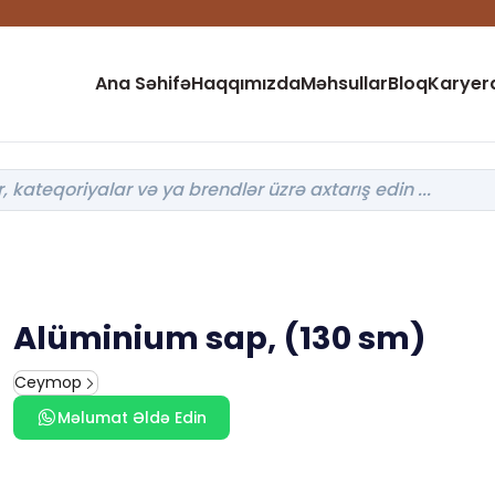
Ana Səhifə
Haqqımızda
Məhsullar
Bloq
Karyer
Alüminium sap, (130 sm)
Ceymop
Məlumat Əldə Edin