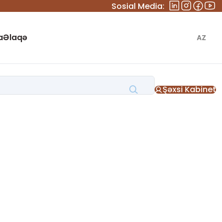
Sosial Media:
a
Əlaqə
AZ
Şəxsi Kabinet