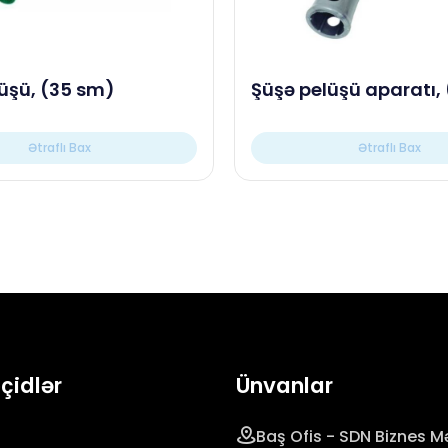
üşü, (35 sm)
Şüşə pelüşü aparatı,
Ətraflı Bax
Ətraflı Bax
eçidlər
Ünvanlar
Baş Ofis - SDN Biznes Mə