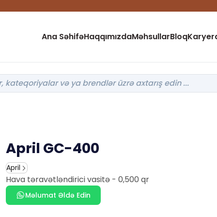
Ana Səhifə
Haqqımızda
Məhsullar
Bloq
Karyer
April GC-400
April
Hava təravətləndirici vasitə - 0,500 qr
Məlumat Əldə Edin