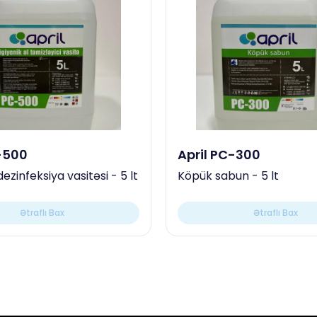
-500
April PC-300
dezinfeksiya vasitəsi - 5 lt
Köpük sabun - 5 lt
Ətraflı Bax
Ətraflı Bax