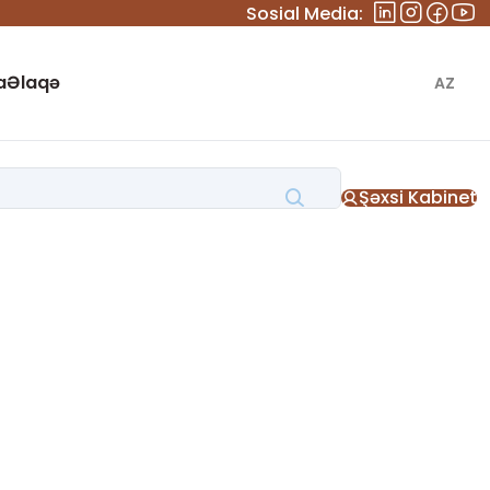
Sosial Media:
a
Əlaqə
AZ
Şəxsi Kabinet