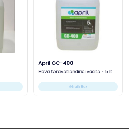
April GC-400
Hava təravətləndirici vasitə - 5 lt
Ətraflı Bax