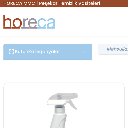
HORECA MMC | Peşəkar Təmizlik Vasitələri
Bütün
Kateqoriyalar