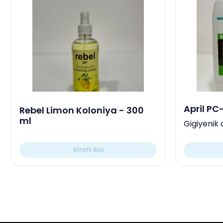
April PC
Rebel Limon Koloniya - 300
ml
Gigiyenik 
Ətraflı Bax