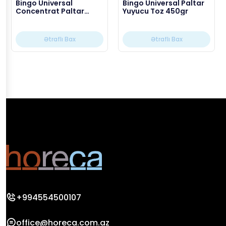
Bingo Universal
Bingo Universal Paltar
Concentrat Paltar
Yuyucu Toz 450gr
Yuyucu Toz 10 kq
Ətraflı Bax
Ətraflı Bax
+994554500107
office@horeca.com.az