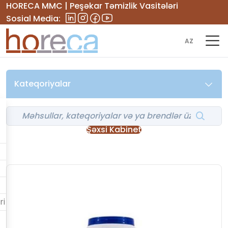
HORECA MMC | Peşəkar Təmizlik Vasitələri
Sosial Media:
AZ
Kateqoriyalar
Şəxsi Kabinet
ri