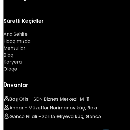
Sürətli Keçidlər
Ana Səhifə
Haqqımızda
Məhsullar
Bloq
Karyera
Əlaqə
Ünvanlar
Baş Ofis - SDN Biznes Mərkəzi, M-11
Anbar - Müzəffər Nərimanov küç, Bakı
Gəncə Filialı - Zərifə Əliyeva küç, Gəncə