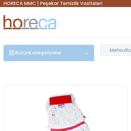
HORECA MMC | Peşəkar Təmizlik Vasitələri
Bütün
Kateqoriyalar