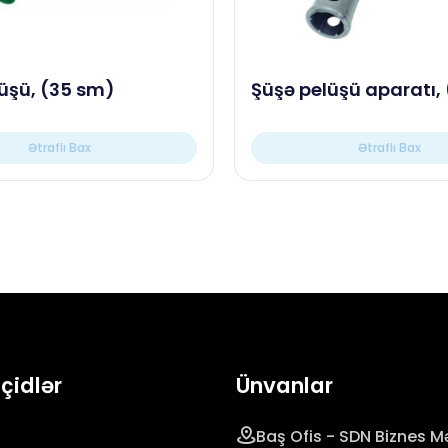
üşü, (35 sm)
Şüşə pelüşü aparatı,
Ətraflı Bax
Ətraflı Bax
eçidlər
Ünvanlar
Baş Ofis - SDN Biznes Mə