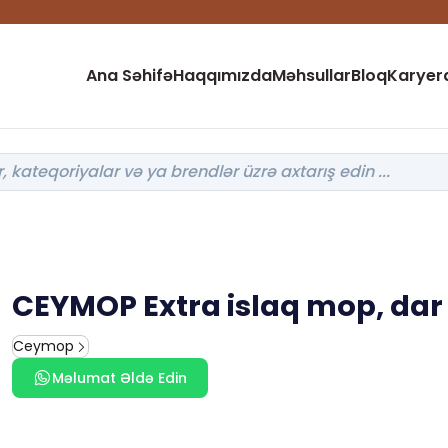
Ana Səhifə
Haqqımızda
Məhsullar
Bloq
Karyer
CEYMOP Extra islaq mop, dar
Ceymop
Məlumat Əldə Edin