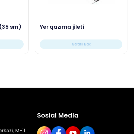
 (35 sm)
Yer qazıma jileti
Ətraflı Bax
Sosial Media
rkəzi, M-11