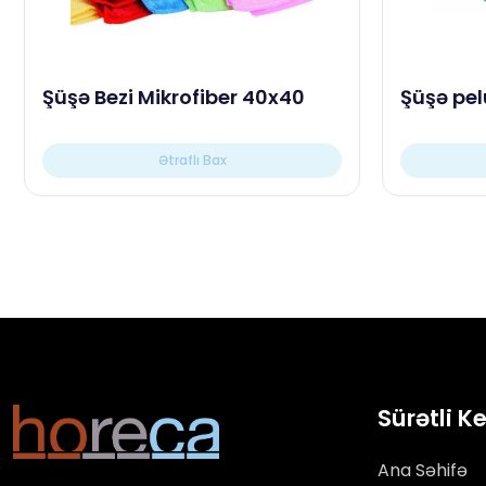
Şüşə Bezi Mikrofiber 40x40
Şüşə pel
Ətraflı Bax
Sürətli K
Ana Səhifə