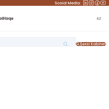
Sosial Media:
a
Əlaqə
AZ
Şəxsi Kabinet