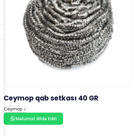
Ceymop qab setkası 40 GR
Ceymop
Məlumat Əldə Edin