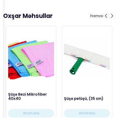
Oxşar Məhsullar
Hamısı
Şüşə Bezi Mikrofiber
40x40
Şüşə pelüşü, (35 sm)
Ətraflı Bax
Ətraflı Bax