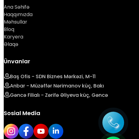
Ana Səhifə
Haqqımızda
Məhsullar
Bloq
Karyera
Əlaqə
Ünvanlar
Baş Ofis - SDN Biznes Mərkəzi, M-11
Anbar - Müzəffər Nərimanov küç, Bakı
Gəncə Filialı - Zərifə Əliyeva küç, Gəncə
Sosial Media