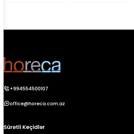
+994554500107
office@horeca.com.az
Sürətli Keçidlər