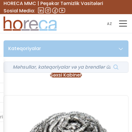
HORECA MMC | Peşəkar Təmizlik Vasitələri
Sosial Media:
AZ
Kateqoriyalar
Şəxsi Kabinet
ri