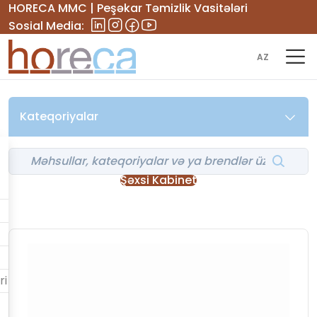
HORECA MMC | Peşəkar Təmizlik Vasitələri
Sosial Media:
AZ
Kateqoriyalar
Şəxsi Kabinet
ri