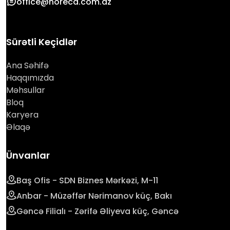
office@horeca.com.az
Sürətli Keçidlər
Ana Səhifə
Haqqımızda
Məhsullar
Bloq
Karyera
Əlaqə
Ünvanlar
Baş Ofis - SDN Biznes Mərkəzi, M-11
Anbar - Müzəffər Nərimanov küç, Bakı
Gəncə Filialı - Zərifə Əliyeva küç, Gəncə