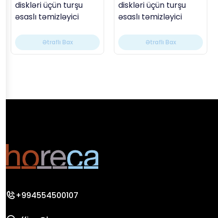
diskləri üçün turşu
diskləri üçün turşu
əsaslı təmizləyici
əsaslı təmizləyici
Ətraflı Bax
Ətraflı Bax
+994554500107