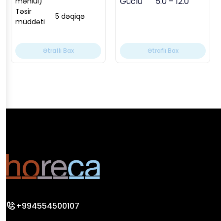
Güclü
5.0 – 12.0
məhlul)
Təsir
5 dəqiqə
müddəti
Ətraflı Bax
Ətraflı Bax
+994554500107