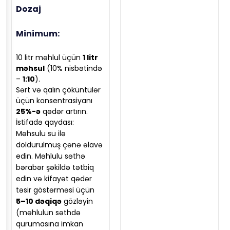
Dozaj
Minimum:
10 litr məhlul üçün
1 litr
məhsul
(10% nisbətində
–
1:10
).
Sərt və qalın çöküntülər
üçün konsentrasiyanı
25%-ə
qədər artırın.
İstifadə qaydası:
Məhsulu su ilə
doldurulmuş çənə əlavə
edin. Məhlulu səthə
bərabər şəkildə tətbiq
edin və kifayət qədər
təsir göstərməsi üçün
5–10 dəqiqə
gözləyin
(məhlulun səthdə
qurumasına imkan