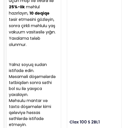
üçün mop və vedrə ilə
25%-lik
məhlul
hazırlayın,
10 dəqiqə
təsir etməsini gözləyin,
sonra çirkli məhlulu yaş
vakuum vasitəsilə yığın.
Yaxalama tələb
olunmur.
Yalnız soyuq sudan
istifadə edin.
Məsaməli döşəmələrdə
tətbiqdən sonra səthi
bol su ilə yaxşıca
yaxalayın.
Məhsulu mantar və
taxta döşəmələr kimi
qələviyə həssas
səthlərdə istifadə
Clax 100 S 2BL1
etməyin.