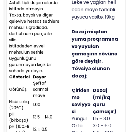
Ləkə və yağları həll
Asfalt tipli döşəmələrdə
istifadə etməyin.
edən maye tərkibli
Taxta, boyalı və digər
yuyucu vasitə, 19kg
qələviyə həssas səthlərə
məhsul sıçradıqda,
Dozaj miqdarı
dərhal nəm parça ilə
yuma proqramına
silin.
İstifadədən əvvəl
və yuyulan
məhsulun səthlə
çamaşırın növünə
uyğunluğunu
görə dəyişir.
görünməyən kiçik bir
Tövsiyə olunan
sahədə yoxlayın.
dozaj:
Göstərici
Dəyər
Şəffaf
Görünüş
sarımtıl
Çirklən
Dozaj
maye
mə
(ml/kq
Nisbi sıxlıq
səviyyə
quru
1.00
(20°C)
si
çamaşır)
pH
13.5 – 14.0
Yüngül
1.5 – 3.0
(birbaşa)
Orta
3.0 – 6.0
pH (10%-li
12 ± 0.5