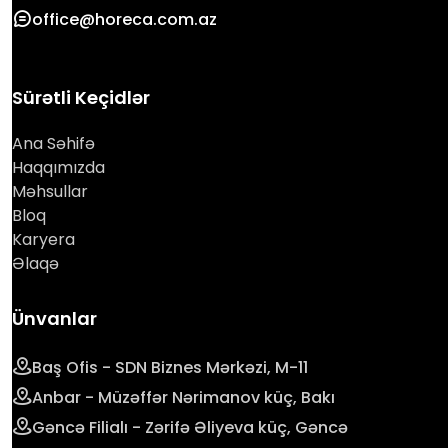
office@horeca.com.az
Sürətli Keçidlər
Ana Səhifə
Haqqımızda
Məhsullar
Bloq
Karyera
Əlaqə
Ünvanlar
Baş Ofis - SDN Biznes Mərkəzi, M-11
Anbar - Müzəffər Nərimanov küç, Bakı
Gəncə Filialı - Zərifə Əliyeva küç, Gəncə