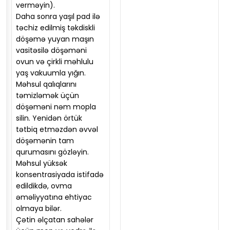
verməyin).
Daha sonra yaşıl pad ilə
təchiz edilmiş təkdiskli
döşəmə yuyan maşın
vasitəsilə döşəməni
ovun və çirkli məhlulu
yaş vakuumla yığın.
Məhsul qalıqlarını
təmizləmək üçün
döşəməni nəm mopla
silin. Yenidən örtük
tətbiq etməzdən əvvəl
döşəmənin tam
qurumasını gözləyin.
Məhsul yüksək
konsentrasiyada istifadə
edildikdə, ovma
əməliyyatına ehtiyac
olmaya bilər.
Çətin əlçatan sahələr