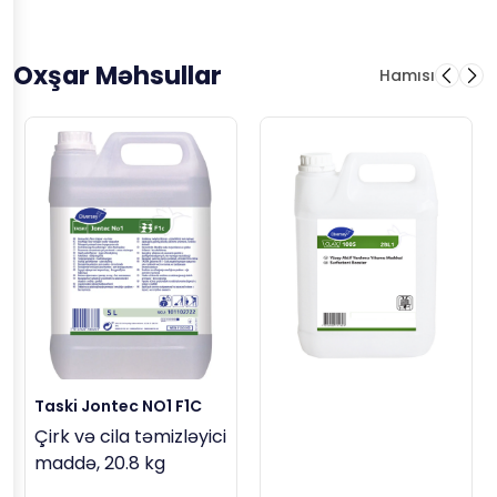
Oxşar Məhsullar
Hamısı
Taski Jontec NO1 F1C
Çirk və cila təmizləyici
maddə, 20.8 kg