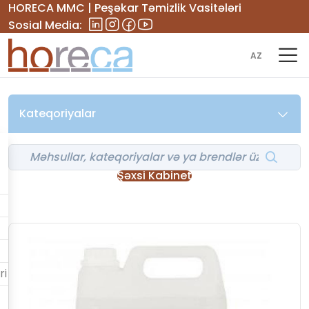
HORECA MMC | Peşəkar Təmizlik Vasitələri
Sosial Media:
AZ
Kateqoriyalar
Şəxsi Kabinet
ri