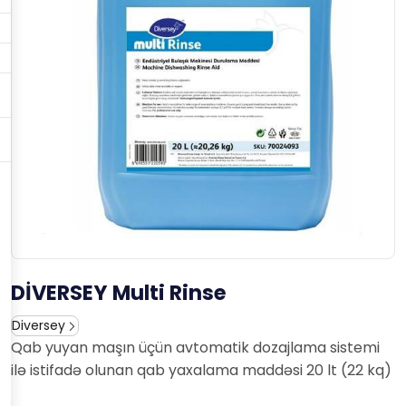
DİVERSEY Multi Rinse
Diversey
Qab yuyan maşın üçün avtomatik dozajlama sistemi
ilə istifadə olunan qab yaxalama maddəsi 20 lt (22 kq)