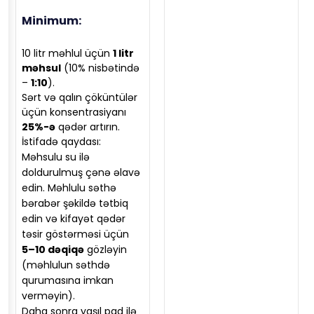
Minimum:
10 litr məhlul üçün
1 litr
məhsul
(10% nisbətində
–
1:10
).
Sərt və qalın çöküntülər
üçün konsentrasiyanı
25%-ə
qədər artırın.
İstifadə qaydası:
Məhsulu su ilə
doldurulmuş çənə əlavə
edin. Məhlulu səthə
bərabər şəkildə tətbiq
edin və kifayət qədər
təsir göstərməsi üçün
5–10 dəqiqə
gözləyin
(məhlulun səthdə
qurumasına imkan
verməyin).
Daha sonra yaşıl pad ilə