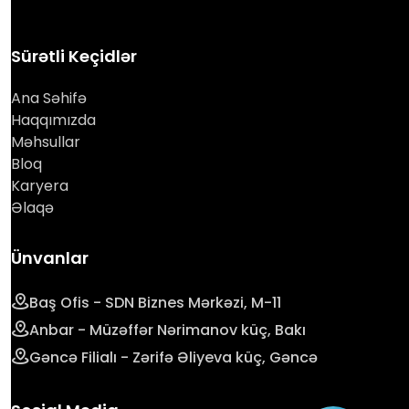
Sürətli Keçidlər
Ana Səhifə
Haqqımızda
Məhsullar
Bloq
Karyera
Əlaqə
Ünvanlar
Baş Ofis - SDN Biznes Mərkəzi, M-11
Anbar - Müzəffər Nərimanov küç, Bakı
Gəncə Filialı - Zərifə Əliyeva küç, Gəncə