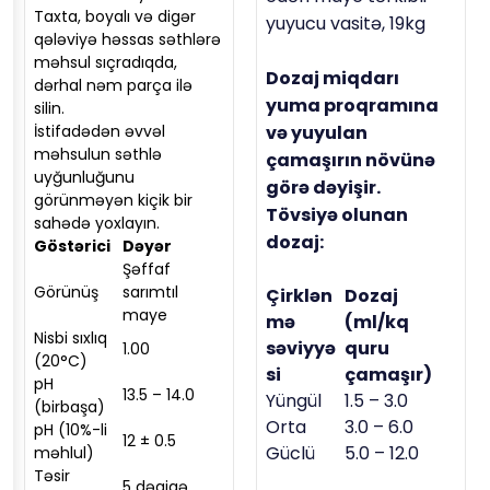
Taxta, boyalı və digər
yuyucu vasitə, 19kg
qələviyə həssas səthlərə
məhsul sıçradıqda,
Dozaj miqdarı
dərhal nəm parça ilə
yuma proqramına
silin.
İstifadədən əvvəl
və yuyulan
məhsulun səthlə
çamaşırın növünə
uyğunluğunu
görə dəyişir.
görünməyən kiçik bir
Tövsiyə olunan
sahədə yoxlayın.
dozaj:
Göstərici
Dəyər
Şəffaf
Görünüş
sarımtıl
Çirklən
Dozaj
maye
mə
(ml/kq
Nisbi sıxlıq
səviyyə
quru
1.00
(20°C)
si
çamaşır)
pH
13.5 – 14.0
Yüngül
1.5 – 3.0
(birbaşa)
Orta
3.0 – 6.0
pH (10%-li
12 ± 0.5
Güclü
5.0 – 12.0
məhlul)
Təsir
5 dəqiqə