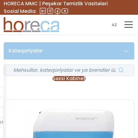
HORECA MMC | Peşəkar Təmizlik Vasitələri
Sosial Media:
AZ
Kateqoriyalar
Şəxsi Kabinet
ri