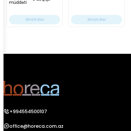
müddəti
Ətraflı Bax
Ətraflı Bax
+994554500107
office@horeca.com.az