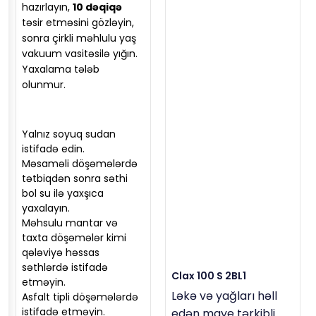
hazırlayın,
10 dəqiqə
təsir etməsini gözləyin,
sonra çirkli məhlulu yaş
vakuum vasitəsilə yığın.
Yaxalama tələb
olunmur.
Yalnız soyuq sudan
istifadə edin.
Məsaməli döşəmələrdə
tətbiqdən sonra səthi
bol su ilə yaxşıca
yaxalayın.
Məhsulu mantar və
taxta döşəmələr kimi
qələviyə həssas
səthlərdə istifadə
Clax 100 S 2BL1
etməyin.
Ləkə və yağları həll
Asfalt tipli döşəmələrdə
istifadə etməyin.
edən maye tərkibli