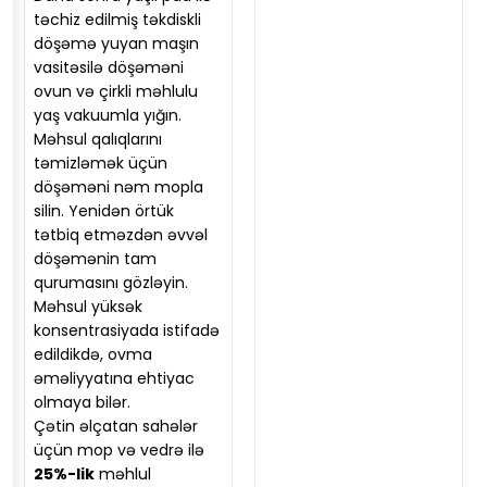
təchiz edilmiş təkdiskli
döşəmə yuyan maşın
vasitəsilə döşəməni
ovun və çirkli məhlulu
yaş vakuumla yığın.
Məhsul qalıqlarını
təmizləmək üçün
döşəməni nəm mopla
silin. Yenidən örtük
tətbiq etməzdən əvvəl
döşəmənin tam
qurumasını gözləyin.
Məhsul yüksək
konsentrasiyada istifadə
edildikdə, ovma
əməliyyatına ehtiyac
olmaya bilər.
Çətin əlçatan sahələr
üçün mop və vedrə ilə
25%-lik
məhlul