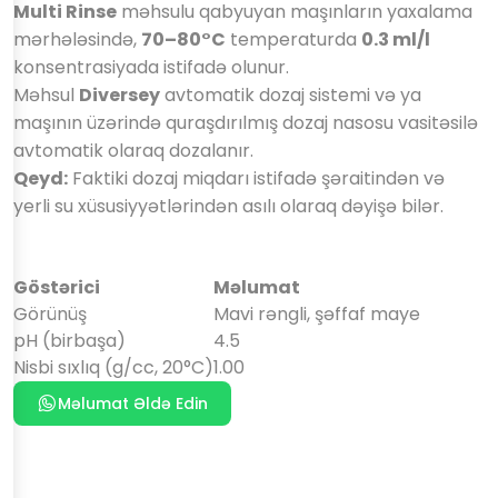
Multi Rinse
məhsulu qabyuyan maşınların yaxalama
mərhələsində,
70–80°C
temperaturda
0.3 ml/l
konsentrasiyada istifadə olunur.
Məhsul
Diversey
avtomatik dozaj sistemi və ya
maşının üzərində quraşdırılmış dozaj nasosu vasitəsilə
avtomatik olaraq dozalanır.
Qeyd:
Faktiki dozaj miqdarı istifadə şəraitindən və
yerli su xüsusiyyətlərindən asılı olaraq dəyişə bilər.
Göstərici
Məlumat
Görünüş
Mavi rəngli, şəffaf maye
pH (birbaşa)
4.5
Nisbi sıxlıq (g/cc, 20°C)
1.00
Məlumat Əldə Edin