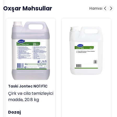
Oxşar Məhsullar
Hamısı
Taski Jontec NO1 F1C
Çirk və cila təmizləyici
maddə, 20.8 kg
Dozaj