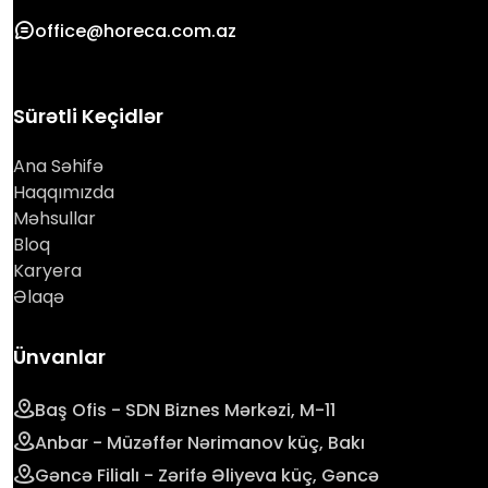
office@horeca.com.az
Sürətli Keçidlər
Ana Səhifə
Haqqımızda
Məhsullar
Bloq
Karyera
Əlaqə
Ünvanlar
Baş Ofis - SDN Biznes Mərkəzi, M-11
Anbar - Müzəffər Nərimanov küç, Bakı
Gəncə Filialı - Zərifə Əliyeva küç, Gəncə