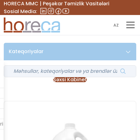
HORECA MMC | Peşəkar Təmizlik Vasitələri
Sosial Media:
AZ
Kateqoriyalar
Şəxsi Kabinet
ri