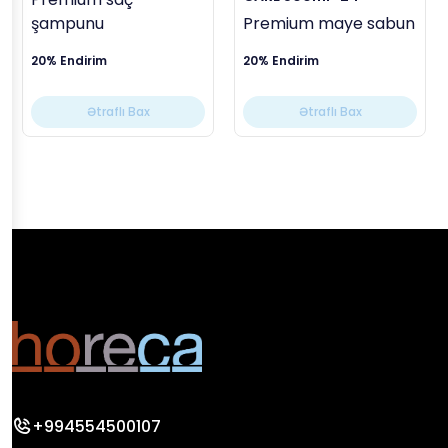
şampunu
Premium maye sabun
20% Endirim
20% Endirim
Ətraflı Bax
Ətraflı Bax
+994554500107