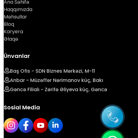
Ana Səhifə
Haqqımızda
Məhsullar
Bloq
Karyera
Əlaqə
Ünvanlar
Baş Ofis - SDN Biznes Mərkəzi, M-11
Anbar - Müzəffər Nərimanov küç, Bakı
Gəncə Filialı - Zərifə Əliyeva küç, Gəncə
Sosial Media