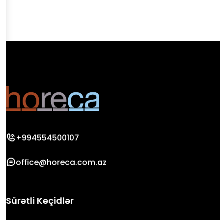
+994554500107
office@horeca.com.az
Sürətli Keçidlər