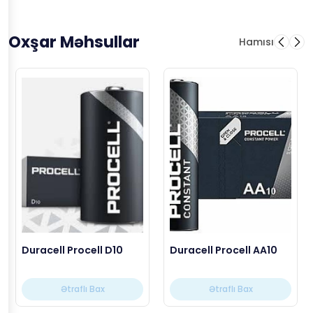
Oxşar Məhsullar
Hamısı
Duracell Procell D10
Duracell Procell AA10
Ətraflı Bax
Ətraflı Bax