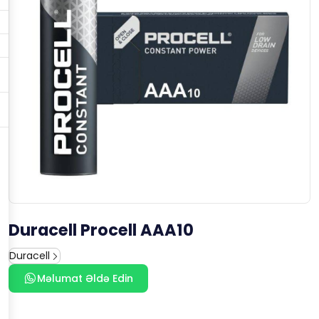
Duracell Procell AAA10
Duracell
Məlumat Əldə Edin