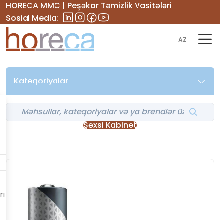
HORECA MMC | Peşəkar Təmizlik Vasitələri
Sosial Media:
AZ
Kateqoriyalar
Şəxsi Kabinet
ri