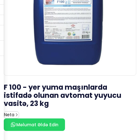
F 100 - yer yuma maşınlarda
istifadə olunan avtomat yuyucu
vasitə, 23 kg
Neta
Məlumat Əldə Edin