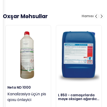
Oxşar Məhsullar
Hamısı
Neta ND 1000
Kanalizasiya üçün pis
L 850 - camaşırlarda
maye oksigen ağardıcı,
qoxu önləyici
23 kg