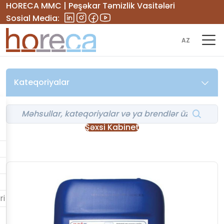
HORECA MMC | Peşəkar Təmizlik Vasitələri
Sosial Media:
AZ
Kateqoriyalar
Şəxsi Kabinet
ri