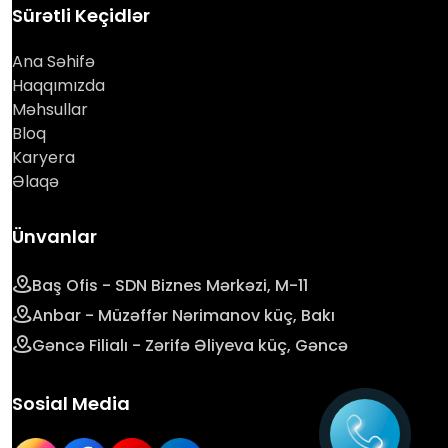
Sürətli Keçidlər
Ana Səhifə
Haqqımızda
Məhsullar
Bloq
Karyera
Əlaqə
Ünvanlar
Baş Ofis - SDN Biznes Mərkəzi, M-11
Anbar - Müzəffər Nərimanov küç, Bakı
Gəncə Filialı - Zərifə Əliyeva küç, Gəncə
Sosial Media