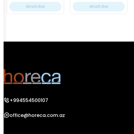
Ətraflı Bax
Ətraflı Bax
+994554500107
office@horeca.com.az