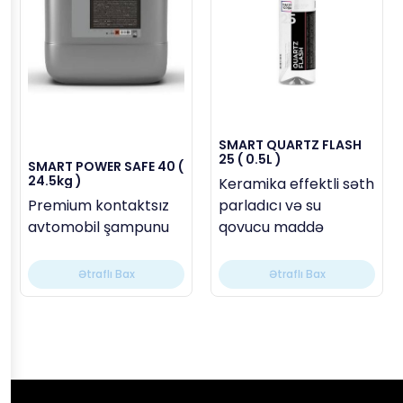
SMART QUARTZ FLASH
25 ( 0.5L )
SMART POWER SAFE 40 (
24.5kg )
Keramika effektli səth
Premium kontaktsız
parladıcı və su
avtomobil şampunu
qovucu maddə
Ətraflı Bax
Ətraflı Bax