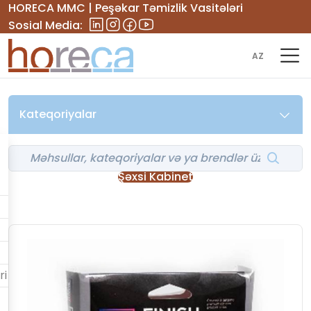
HORECA MMC | Peşəkar Təmizlik Vasitələri
Sosial Media:
AZ
Kateqoriyalar
Şəxsi Kabinet
ri