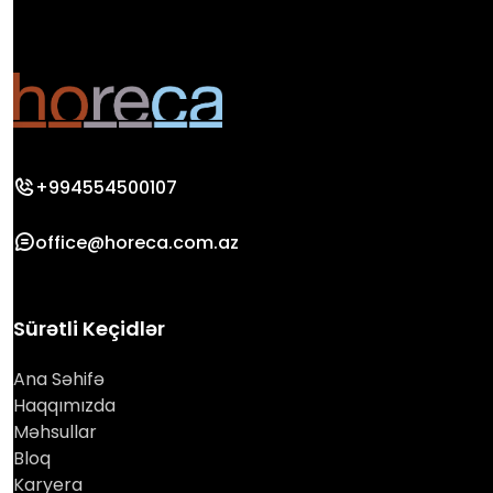
+994554500107
office@horeca.com.az
Sürətli Keçidlər
Ana Səhifə
Haqqımızda
Məhsullar
Bloq
Karyera