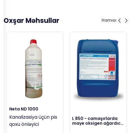
Oxşar Məhsullar
Hamısı
Neta ND 1000
Kanalizasiya üçün pis
L 850 - camaşırlarda
maye oksigen ağardıcı,
qoxu önləyici
23 kg