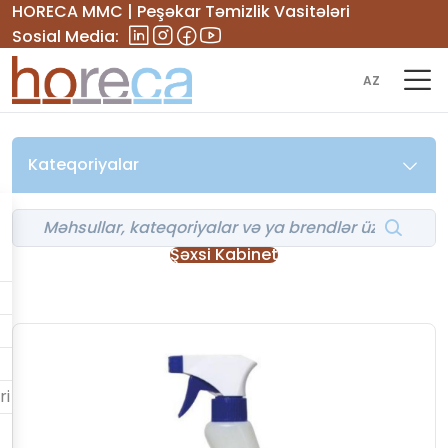
HORECA MMC | Peşəkar Təmizlik Vasitələri
Sosial Media:
AZ
Kateqoriyalar
Şəxsi Kabinet
ri