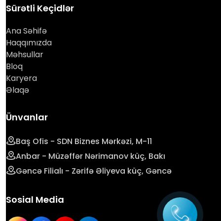
Sürətli Keçidlər
Ana Səhifə
Haqqımızda
Məhsullar
Bloq
Karyera
Əlaqə
Ünvanlar
Baş Ofis - SDN Biznes Mərkəzi, M-11
Anbar - Müzəffər Nərimanov küç, Bakı
Gəncə Filialı - Zərifə Əliyeva küç, Gəncə
Sosial Media