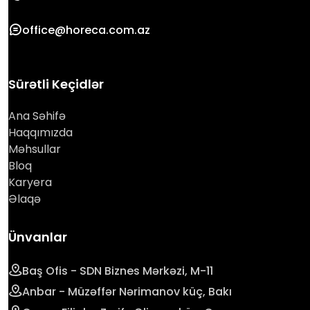
office@horeca.com.az
Sürətli Keçidlər
Ana Səhifə
Haqqımızda
Məhsullar
Bloq
Karyera
Əlaqə
Ünvanlar
Baş Ofis - SDN Biznes Mərkəzi, M-11
Anbar - Müzəffər Nərimanov küç, Bakı