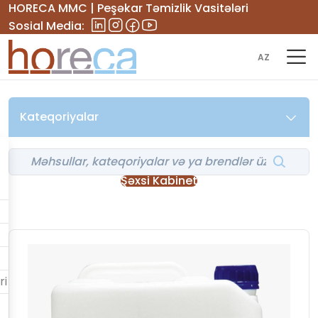
HORECA MMC | Peşəkar Təmizlik Vasitələri
Sosial Media:
AZ
Kateqoriyalar
Şəxsi Kabinet
ri