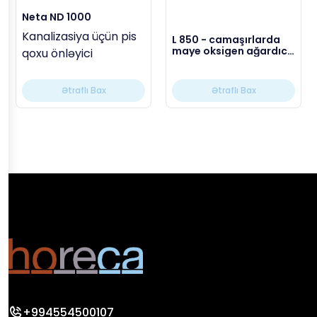
Neta ND 1000
Kanalizasiya üçün pis
L 850 - camaşırlarda
maye oksigen ağardıcı,
qoxu önləyici
23 kg
Ətraflı Bax
Ətraflı Bax
+994554500107