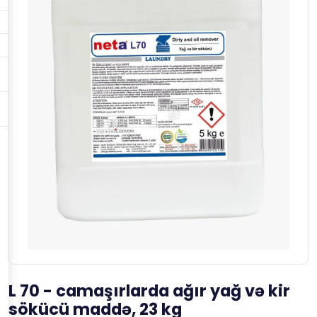
L 70 - camaşırlarda ağır yağ və kir
sökücü maddə, 23 kg