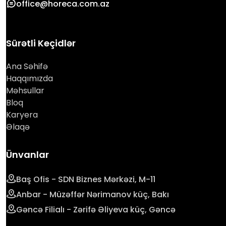
office@horeca.com.az
Sürətli Keçidlər
Ana Səhifə
Haqqımızda
Məhsullar
Bloq
Karyera
Əlaqə
Ünvanlar
Baş Ofis - SDN Biznes Mərkəzi, M-11
Anbar - Müzəffər Nərimanov küç, Bakı
Gəncə Filialı - Zərifə Əliyeva küç, Gəncə