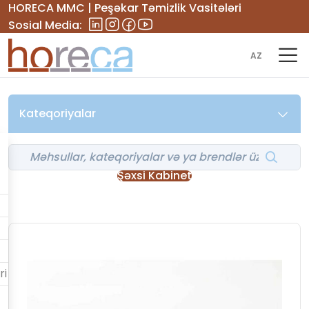
HORECA MMC | Peşəkar Təmizlik Vasitələri
Sosial Media:
AZ
Kateqoriyalar
Şəxsi Kabinet
ri