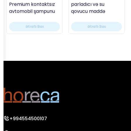
Premium kontaktsız
parladıcı və su
avtomobil şampunu
qovucu maddə
Ətraflı Bax
Ətraflı Bax
+994554500107