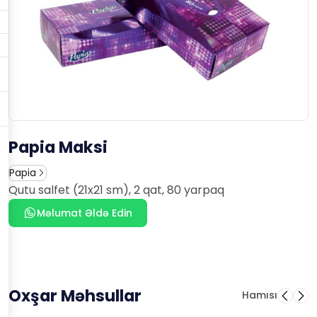
Papia Maksi
Papia
Qutu salfet (21x21 sm), 2 qat, 80 yarpaq
Məlumat Əldə Edin
Oxşar Məhsullar
Hamısı