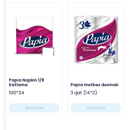
Papia Napkin 1/8
Katlama
Papia mətbəx dəsmalı
100*24
3 qat (14*2)
Ətraflı Bax
Ətraflı Bax