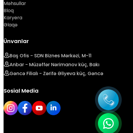
Məhsullar
Bloq
Karyera
Əlaqə
Ünvanlar
Baş Ofis - SDN Biznes Mərkəzi, M-11
Anbar - Müzəffər Nərimanov küç, Bakı
Gəncə Filialı - Zərifə Əliyeva küç, Gəncə
Sosial Media