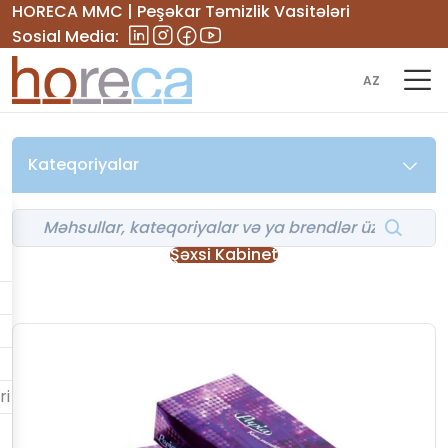
HORECA MMC | Peşəkar Təmizlik Vasitələri
Sosial Media:
AZ
Kateqoriyalar
Şəxsi Kabinet
ri