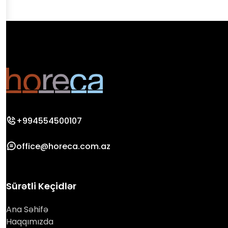
+994554500107
office@horeca.com.az
Sürətli Keçidlər
Ana Səhifə
Haqqımızda