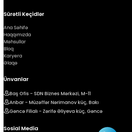
Sürətli Keçidlər
Ana Səhifə
Haqqımızda
Məhsullar
Bloq
Karyera
Əlaqə
Ünvanlar
Baş Ofis - SDN Biznes Mərkəzi, M-11
Anbar - Müzəffər Nərimanov küç, Bakı
Gəncə Filialı - Zərifə Əliyeva küç, Gəncə
Sosial Media