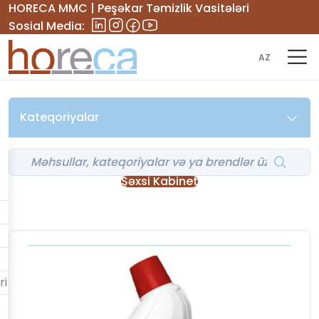
HORECA MMC | Peşəkar Təmizlik Vasitələri
Sosial Media:
AZ
Kateqoriyalar
Şəxsi Kabinet
ri