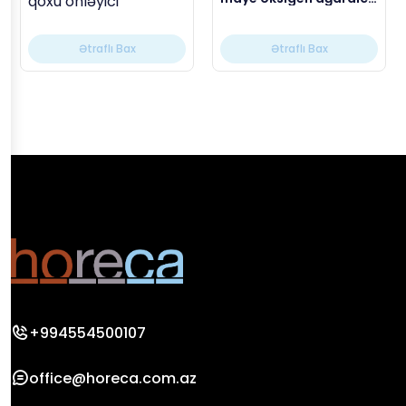
qoxu önləyici
23 kg
Ətraflı Bax
Ətraflı Bax
+994554500107
office@horeca.com.az