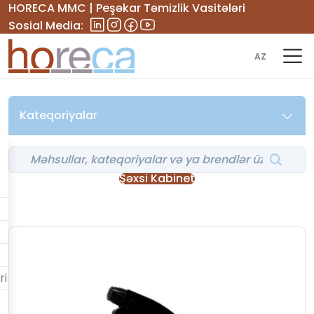
HORECA MMC | Peşəkar Təmizlik Vasitələri
Sosial Media:
AZ
Kateqoriyalar
Şəxsi Kabinet
ri