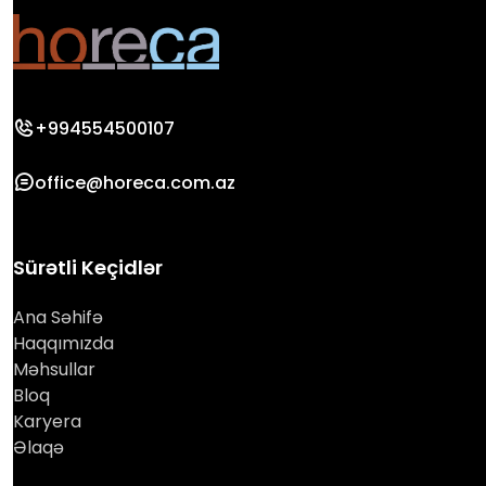
+994554500107
office@horeca.com.az
Sürətli Keçidlər
Ana Səhifə
Haqqımızda
Məhsullar
Bloq
Karyera
Əlaqə