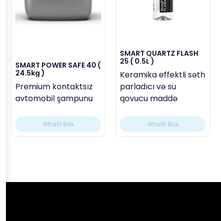
SMART QUARTZ FLASH
25 ( 0.5L )
SMART POWER SAFE 40 (
24.5kg )
Keramika effektli səth
Premium kontaktsız
parladıcı və su
avtomobil şampunu
qovucu maddə
Ətraflı Bax
Ətraflı Bax