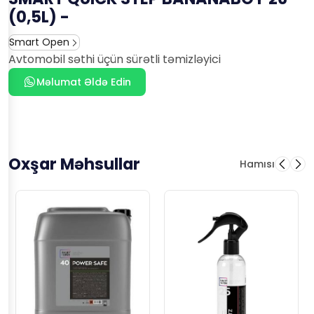
(0,5L) -
Smart Open
Avtomobil səthi üçün sürətli təmizləyici
Məlumat Əldə Edin
Oxşar Məhsullar
Hamısı