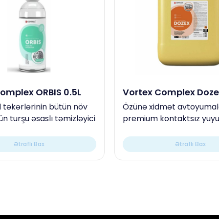
omplex ORBIS 0.5L
Vortex Complex Doze
 təkərlərinin bütün növ
Özünə xidmət avtoyumal
çün turşu əsaslı təmizləyici
premium kontaktsız yuyu
Ətraflı Bax
Ətraflı Bax