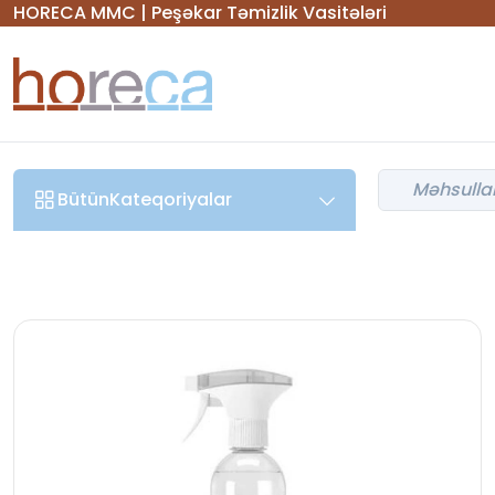
HORECA MMC | Peşəkar Təmizlik Vasitələri
Bütün
Kateqoriyalar