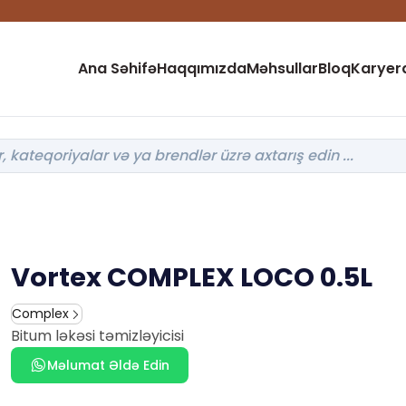
Ana Səhifə
Haqqımızda
Məhsullar
Bloq
Karyer
Vortex COMPLEX LOCO 0.5L
Complex
Bitum ləkəsi təmizləyicisi
Məlumat Əldə Edin