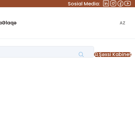
Sosial Media:
a
Əlaqə
AZ
Şəxsi Kabinet