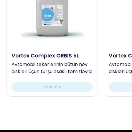
Vortex Complex ORBIS 5L
Vortex C
Avtomobil təkərlərinin bütün növ
Avtomobil
diskləri üçün turşu əsaslı təmizləyici
diskləri ü
Ətraflı Bax