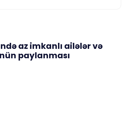
də az imkanlı ailələr və
künün paylanması