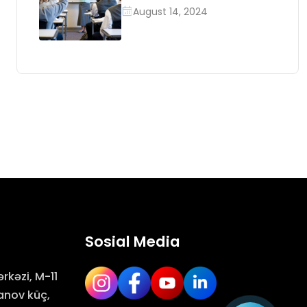
mövzusunda birgə
August 14, 2024
maarifləndirici
tədbirlərin keçirilməsi
Sosial Media
rkəzi, M-11
anov küç,