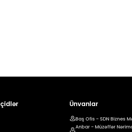
eçidlər
Ünvanlar
Baş Ofis - SDN Biznes Mə
Anbar - Müzəffər Nərim