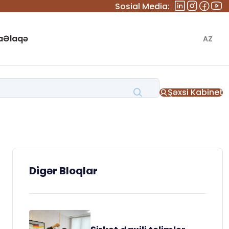
Sosial Media:
a
Əlaqə
AZ
Şəxsi Kabinet
Digər Bloqlar