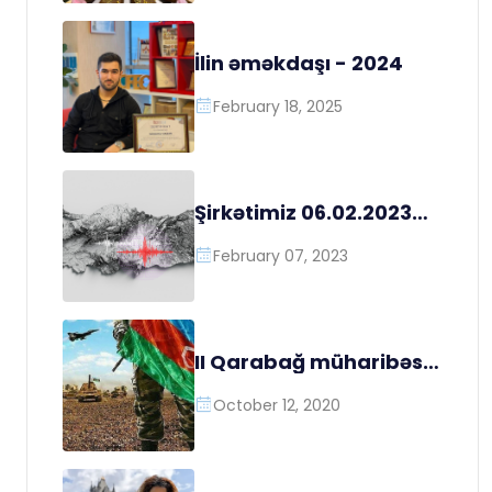
İlin əməkdaşı - 2024
February 18, 2025
Şirkətimiz 06.02.2023
tarixində Türkiyədə
yaranan təbii fəlakətə,
February 07, 2023
bir gün sonra adyal
yardımı göndərmişdir
II Qarabağ müharibəsi
dövründə cəbhə
bölgəsinə mütəmadi
October 12, 2020
yardımların
göndərilməsi və
Azərbaycan Ordusuna