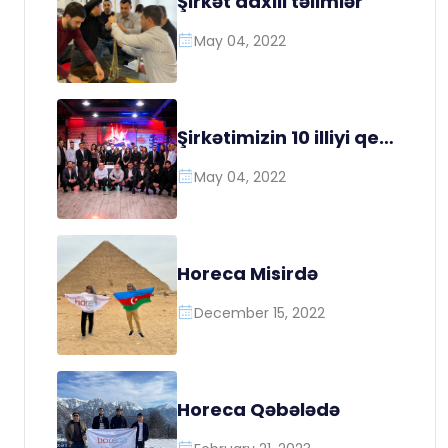
Şirkət daxili təlimlər
May 04, 2022
Şirkətimizin 10 illiyi qeyd
olundu
May 04, 2022
Horeca Misirdə
December 15, 2022
Horeca Qəbələdə