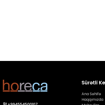
Sürətli K
Ana Səhifə
Haqqımızda
+994554500107