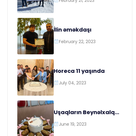
February 21, 2023
İlin əməkdaşı
February 22, 2023
Horeca 11 yaşında
July 04, 2023
Uşaqların Beynəlxalq
Müdafiəsi Günü
June 19, 2023