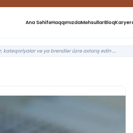
Ana Səhifə
Haqqımızda
Məhsullar
Bloq
Karyer