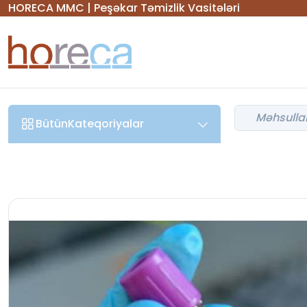
HORECA MMC | Peşəkar Təmizlik Vasitələri
Bütün
Kateqoriyalar