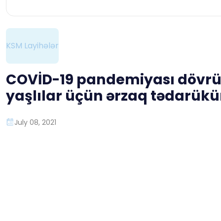
KSM Layihələr
COVİD-19 pandemiyası dövrün
yaşlılar üçün ərzaq tədarü
July 08, 2021