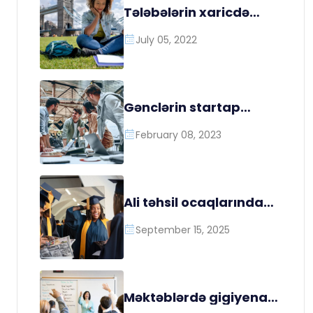
dəstək tədbirlərinin
Tələbələrin xaricdə
keçirilməsi
təhsil ödənişlərinin
həyata keçirilməsi
July 05, 2022
Gənclərin startap
biznes layihələrinə
qrantların ayrılması
February 08, 2023
Ali təhsil ocaqlarından
hər il tələbələr üçün
ödənişli təqaüd
September 15, 2025
proqramlarının təşkili
Məktəblərdə gigiyena
və sağlamlıq