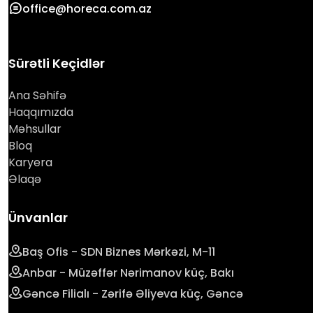
office@horeca.com.az
Sürətli Keçidlər
Ana Səhifə
Haqqımızda
Məhsullar
Bloq
Karyera
Əlaqə
Ünvanlar
Baş Ofis - SDN Biznes Mərkəzi, M-11
Anbar - Müzəffər Nərimanov küç, Bakı
Gəncə Filialı - Zərifə Əliyeva küç, Gəncə