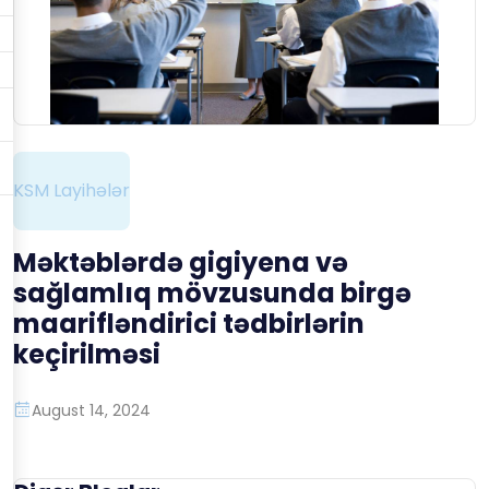
KSM Layihələr
Məktəblərdə gigiyena və
sağlamlıq mövzusunda birgə
maarifləndirici tədbirlərin
keçirilməsi
August 14, 2024