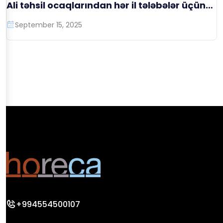
Ali təhsil ocaqlarından hər il tələbələr üçün
ödənişli təqaüd proqramlarının təşkili
September 15, 2025
+994554500107