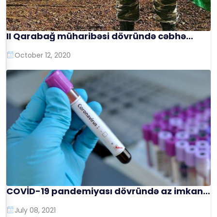
II Qarabağ müharibəsi dövründə cəbhə
bölgəsinə mütəmadi yardımların
göndərilməsi və Azərbaycan Ordusuna
October 12, 2020
dəstək tədbirlərinin keçirilməsi
COVİD-19 pandemiyası dövründə az imkanlı
ailələr və yaşlılar üçün ərzaq tədarükünün
paylanması
July 08, 2021