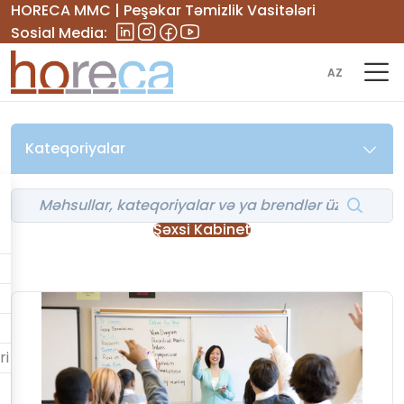
HORECA MMC | Peşəkar Təmizlik Vasitələri
Sosial Media:
AZ
Kateqoriyalar
Şəxsi Kabinet
ri