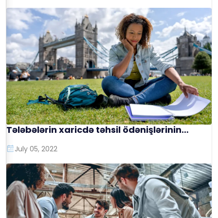
Tələbələrin xaricdə təhsil ödənişlərinin
həyata keçirilməsi
July 05, 2022