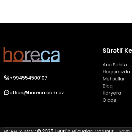
Sürətli K
Ana Səhifə
Haqqımızda
+994554500107
Məhsullar
Bloq
office@horeca.com.az
Karyera
Əlaqə
HORECA MMC © 2025 | Bütün Hüquqları Qorunur -
Saytı