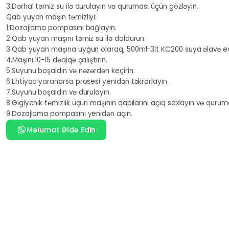
3.Dərhal təmiz su ilə durulayın və quruması üçün gözləyin.
Qab yuyan maşın təmizliyi:
1.Dozajlama pompasını bağlayın.
2.Qab yuyan maşını təmiz su ilə doldurun.
3.Qab yuyan maşına uyğun olaraq, 500ml-3lt KC200 suya əlavə ed
4.Maşını 10-15 dəqiqə çalıştırın.
5.Suyunu boşaldın və nəzərdən keçirin.
6.Ehtiyac yaranarsa prosesi yenidən təkrarlayın.
7.Suyunu boşaldın və durulayın.
8.Gigiyenik təmizlik üçün maşının qapılarını açıq saxlayın və quruma
9.Dozajlama pompasını yenidən açın.
Məlumat Əldə Edin