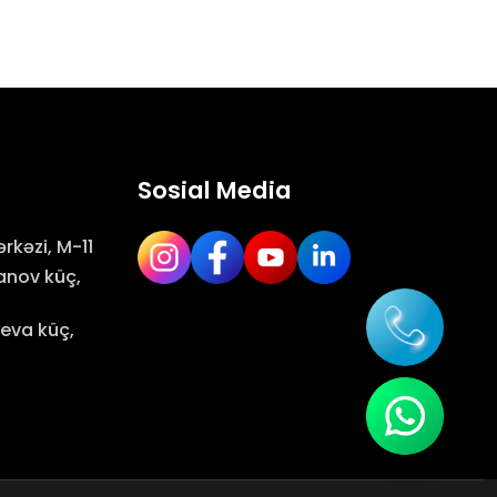
Sosial Media
rkəzi, M-11
anov küç,
iyeva küç,