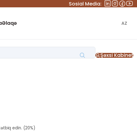
Sosial Media:
a
Əlaqə
AZ
Şəxsi Kabinet
tətbiq edin. (20%)