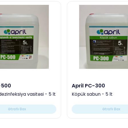
-500
April PC-300
dezinfeksiya vasitəsi - 5 lt
Köpük sabun - 5 lt
Ətraflı Bax
Ətraflı Bax