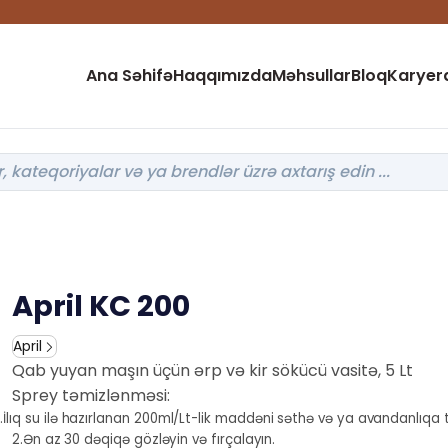
Ana Səhifə
Haqqımızda
Məhsullar
Bloq
Karyer
April KC 200
April
Qab yuyan maşın üçün ərp və kir sökücü vasitə, 5 Lt
Sprey təmizlənməsi:
1.İlıq su ilə hazırlanan 200ml/Lt-lik maddəni səthə və ya avandanlıqa 
2.Ən az 30 dəqiqə gözləyin və fırçalayın.