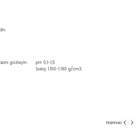
in.
sını gözləyin.
pH: 0,1-1,5
Sıxlıq: 1.150-1.190 g/cm3
Hamısı