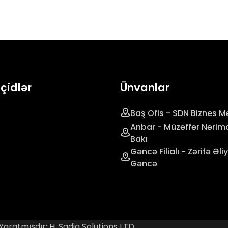
eçidlər
Ünvanlar
Baş Ofis - SDN Biznes Mə
Anbar - Müzəffər Nərim
Bakı
Gəncə Filialı - Zərifə Əl
Gəncə
 Yaratmışdır:
H. Sadig Solutions LTD