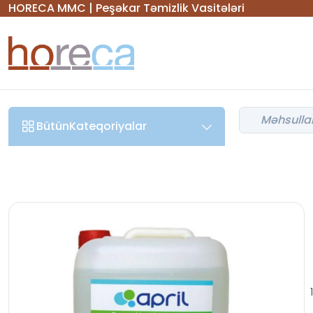
HORECA MMC | Peşəkar Təmizlik Vasitələri
Bütün
Kateqoriyalar