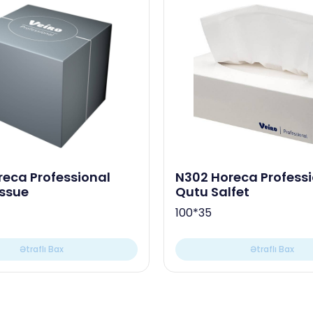
N302 Horeca Profess
issue
Qutu Salfet
100*35
Ətraflı Bax
Ətraflı Bax