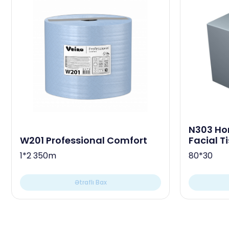
N303 Horeca Professional
W201 Professional Comfort
Facial T
1*2 350m
80*30
Ətraflı Bax