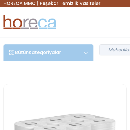
HORECA MMC | Peşəkar Təmizlik Vasitələri
Bütün
Kateqoriyalar