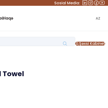
Sosial Media:
a
Əlaqə
AZ
Şəxsi Kabinet
l Towel