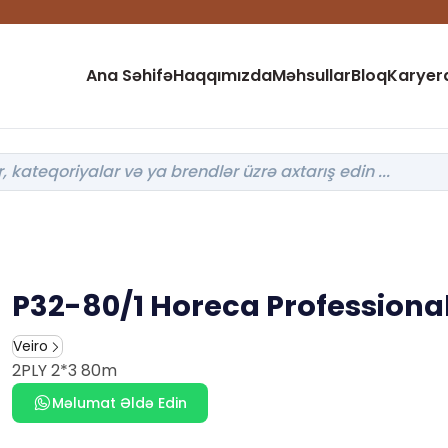
Ana Səhifə
Haqqımızda
Məhsullar
Bloq
Karyer
P32-80/1 Horeca Professiona
Veiro
2PLY 2*3 80m
Məlumat Əldə Edin