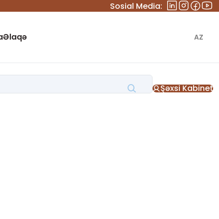
Sosial Media:
a
Əlaqə
AZ
Şəxsi Kabinet