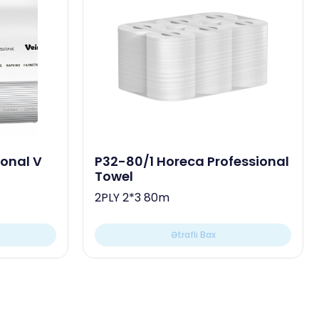
P32-80/1 Horeca Professional
Towel
2PLY 2*3 80m
Ətraflı Bax