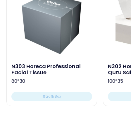
N303 Horeca Professional
N302 Hor
Facial Tissue
Qutu Sal
80*30
100*35
Ətraflı Bax