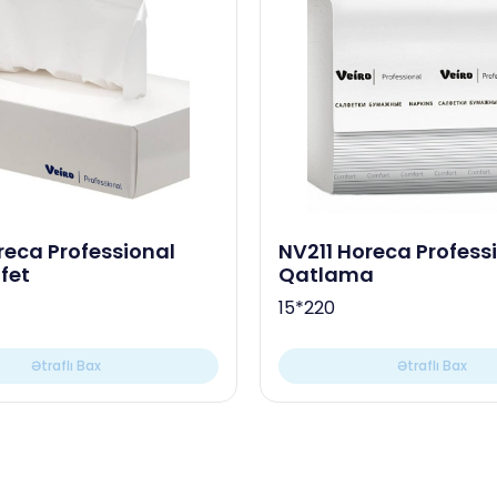
eca Professional
NV211 Horeca Professional V
fet
Qatlama
15*220
Ətraflı Bax
Ətraflı Bax