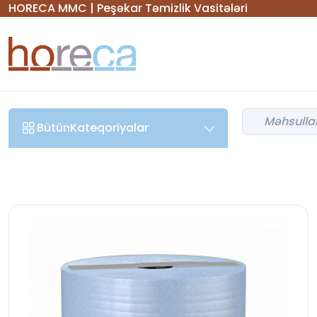
HORECA MMC | Peşəkar Təmizlik Vasitələri
Bütün
Kateqoriyalar