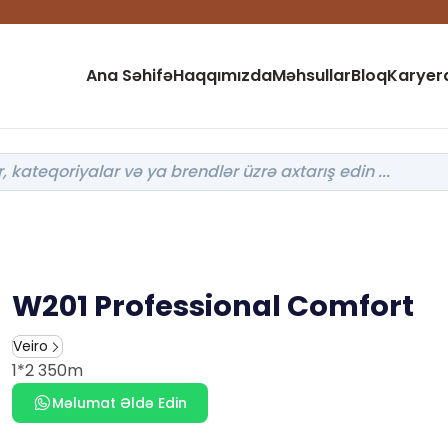
Ana Səhifə
Haqqımızda
Məhsullar
Bloq
Karyer
W201 Professional Comfort
Veiro
1*2 350m
Məlumat Əldə Edin