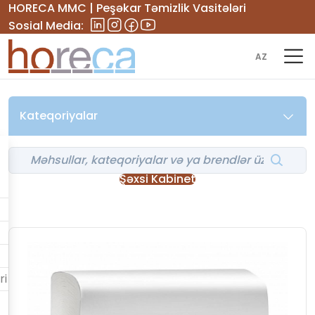
HORECA MMC | Peşəkar Təmizlik Vasitələri
Sosial Media:
AZ
Kateqoriyalar
Şəxsi Kabinet
ri