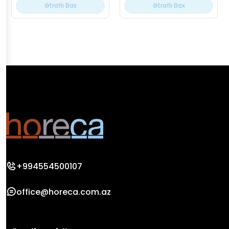
Ətraflı Bax
Ətraflı Bax
+994554500107
office@horeca.com.az