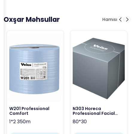
Oxşar Məhsullar
Hamısı
W201 Professional
N303 Horeca
Comfort
Professional Facial
Tissue
1*2 350m
80*30