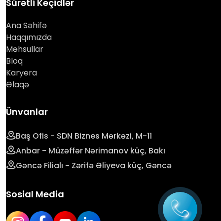
Sürətli Keçidlər
Ana Səhifə
Haqqımızda
Məhsullar
Bloq
Karyera
Əlaqə
Ünvanlar
Baş Ofis - SDN Biznes Mərkəzi, M-11
Anbar - Müzəffər Nərimanov küç, Bakı
Gəncə Filialı - Zərifə Əliyeva küç, Gəncə
Sosial Media