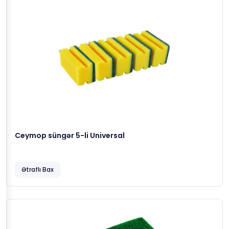
Ceymop süngər 5-li Universal
Ətraflı Bax