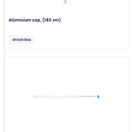
Alüminium sap, (140 sm)
Ətraflı Bax