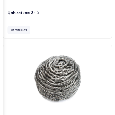
Qab setkası 3-lü
Ətraflı Bax