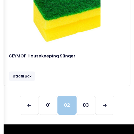
CEYMOP Housekeeping Süngəri
Ətraflı Bax
01
02
03