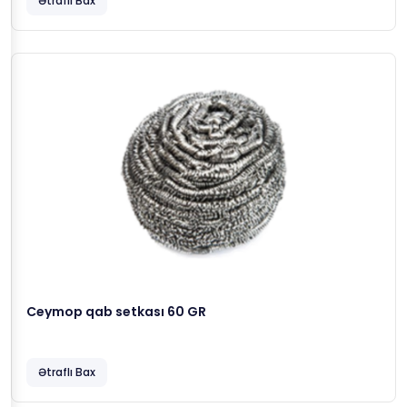
Ətraflı Bax
Ceymop qab setkası 60 GR
Ətraflı Bax