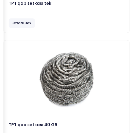
TPT qab setkası tək
Ətraflı Bax
TPT qab setkası 40 GR