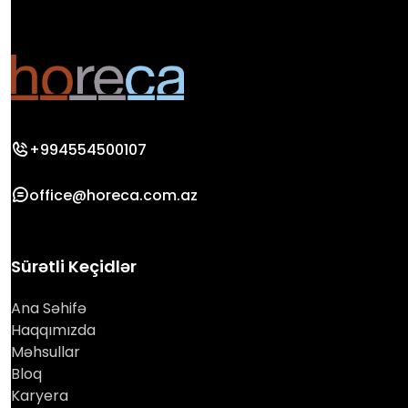
+994554500107
office@horeca.com.az
Sürətli Keçidlər
Ana Səhifə
Haqqımızda
Məhsullar
Bloq
Karyera