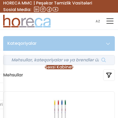
HORECA MMC | Peşəkar Təmizlik Vasitələri
Sosial Media:
AZ
Kateqoriyalar
Şəxsi Kabinet
Məhsullar
ri