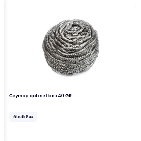
Ceymop qab setkası 40 GR
Ətraflı Bax